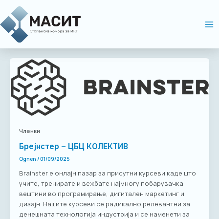
Skip
Ma
to
Me
content
Членки
Брејнстер – ЦБЦ КОЛЕКТИВ
Ognen
/
01/09/2025
Brainster е онлајн пазар за присутни курсеви каде што
учите, тренирате и вежбате најмногу побарувачка
вештини во програмирање, дигитален маркетинг и
дизајн. Нашите курсеви се радикално релевантни за
денешната технологија индустрија и се наменети за