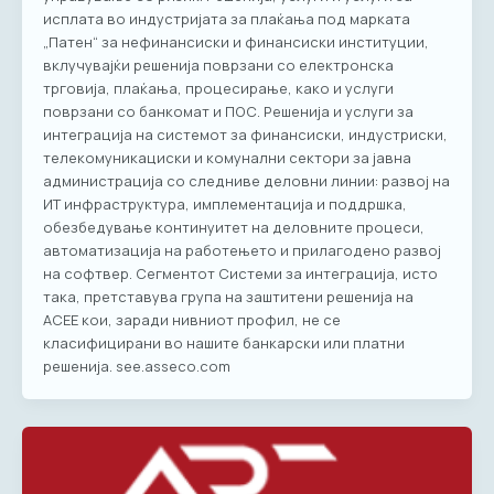
исплата во индустријата за плаќања под марката
„Патен“ за нефинансиски и финансиски институции,
вклучувајќи решенија поврзани со електронска
трговија, плаќања, процесирање, како и услуги
поврзани со банкомат и ПОС. Решенија и услуги за
интеграција на системот за финансиски, индустриски,
телекомуникациски и комунални сектори за јавна
администрација со следниве деловни линии: развој на
ИТ инфраструктура, имплементација и поддршка,
обезбедување континуитет на деловните процеси,
автоматизација на работењето и прилагодено развој
на софтвер. Сегментот Системи за интеграција, исто
така, претставува група на заштитени решенија на
АСЕЕ кои, заради нивниот профил, не се
класифицирани во нашите банкарски или платни
решенија. see.asseco.com