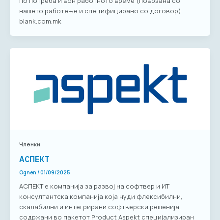
по потреба и вон работното време (поврзана со
нашето работење и специфицирано со договор).
blank.com.mk
Членки
АСПЕКТ
Ognen
/
01/09/2025
АСПЕКТ е компанија за развој на софтвер и ИТ
консултантска компанија која нуди флексибилни,
скалабилни и интегрирани софтверски решенија,
содржани во пакетот Product Aspekt специјализиран