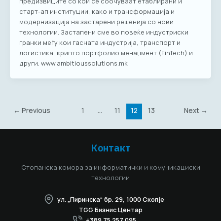
предизвиците со кои се соочуваат етаблирани и
старт-ап институции, како и трансформација и
модернизација на застарени решенија со нови
технологии. Застапени сме во повеќе индустриски
гранки меѓу кои гасната индустрија, транспорт и
логистика, крипто портфолио менаџмент (FinTech) и
други. www.ambitioussolutions.mk
←
Previous
1
…
11
12
13
Next
→
Контакт
Стопанска комора за информатички и комуникациски
технологии
ул. „Пиринска“ бр. 29, 1000 Скопје
TGG Бизнис Центар
+389 75 257 095