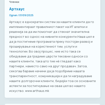
Членки
Артхаус
Ognen
/
01/09/2025
Артхаус е еднократен систем за нашите клиенти да го
имплементираат правилниот пакет на ИТ алатки и
решенија за да им помогнат да стекнат значителна
предност во однос на нивните конкуренти.Наша цел е
да ја постигнеме програмата преку постојан развој и
проширување на користениот тим, услуги и
технологии. Во овој процес, ние исто така се
обидуваме да градиме цврсти тековни односи со
нашите клиенти, така што тие нè гледаат како
партнери, наместо само на друг продавач. Затоа,
секогаш бараме начини да ја подобриме нашата
транспарентност, комуникација и да ги наградуваме
нашите долгорочни клиенти, бидејќи тоа се основните
аспекти за постигнување на оваа цел во нашето
искуство. www.arthaus.mk