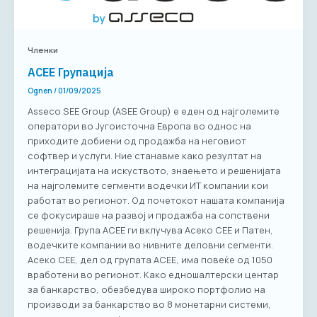
Членки
АСЕЕ Групација
Ognen
/
01/09/2025
Asseco SEE Group (ASEE Group) е еден од најголемите
оператори во Југоисточна Европа во однос на
приходите добиени од продажба на неговиот
софтвер и услуги. Ние станавме како резултат на
интеграцијата на искуството, знаењето и решенијата
на најголемите сегменти водечки ИТ компании кои
работат во регионот. Од почетокот нашата компанија
се фокусираше на развој и продажба на сопствени
решенија. Група АСЕЕ ги вклучува Асеко СЕЕ и Патен,
водечките компании во нивните деловни сегменти.
Асеко СЕЕ, дел од групата АСЕЕ, има повеќе од 1050
вработени во регионот. Како едношалтерски центар
за банкарство, обезбедува широко портфолио на
производи за банкарство во 8 монетарни системи,