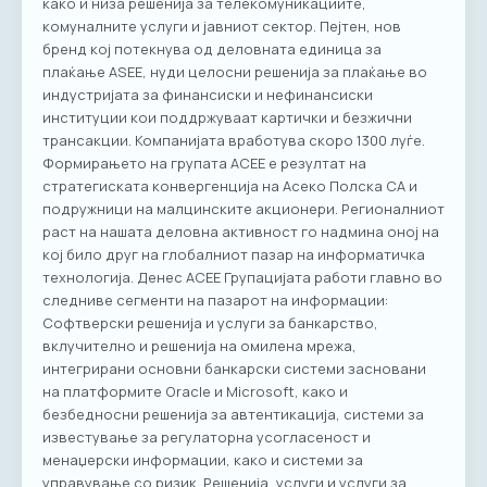
како и низа решенија за телекомуникациите,
комуналните услуги и јавниот сектор. Пејтен, нов
бренд кој потекнува од деловната единица за
плаќање ASEE, нуди целосни решенија за плаќање во
индустријата за финансиски и нефинансиски
институции кои поддржуваат картички и безжични
трансакции. Компанијата вработува скоро 1300 луѓе.
Формирањето на групата АСЕЕ е резултат на
стратегиската конвергенција на Асеко Полска СА и
подружници на малцинските акционери. Регионалниот
раст на нашата деловна активност го надмина оној на
кој било друг на глобалниот пазар на информатичка
технологија. Денес АСЕЕ Групацијата работи главно во
следниве сегменти на пазарот на информации:
Софтверски решенија и услуги за банкарство,
вклучително и решенија на омилена мрежа,
интегрирани основни банкарски системи засновани
на платформите Oracle и Microsoft, како и
безбедносни решенија за автентикација, системи за
известување за регулаторна усогласеност и
менаџерски информации, како и системи за
управување со ризик. Решенија, услуги и услуги за