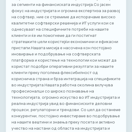
за сегменти на финансиската индустрија.Со јасен
фокус на индустријата и огромна експертиза за развој
на софтвер, ние се стремиме да испорачаме високо
квалитетни софтверски решенија и ИТ услуги кои се
однесуваат на специфичните потреби на нашите
клиенти и ќе им помогнеме да ги постигнат
стратешките цели користејќи економични и ефикасни
пристапи.Нашата мисија е насочена кон постојано
иновирање и подобрување на софтверската
платформа и користење на технологии кои можат да
користат подобри оперативни резултати за нашите
клиенти преку поголема флексибилност од
корисничка страна и брза интеграција на спецификите
во индустријата.Нашата работна околина вклучува
професионалци со широко познавање на
технологијата, огромно искуство во ИТ индустријата и
реална индустрија увид во финансиските деловни
процеси, регулаторни и трендови. Со цел да останеме
конкурентни, постојано инвестираме во подобрување
на нашите вештини и знаења преку посета и активно
учество на настани од областа на индустријата и