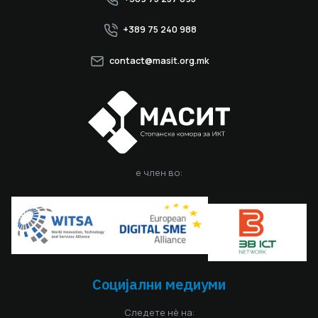
+389 75 240 988
contact@masit.org.mk
е член во:
Социјални медиуми
Следете нè на: