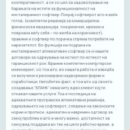
кооперативност, а се со цел за задоволување на
барањата на истите за функционалност на
инсталираниот софтвер. Покрај софтверот што е веќе
готов, (комплетни решенија за комерцијална-
финансиска евиденција, поединечни, мрежни и
поврзани меѓу себе – по желба на корисникот),
правиме и софтвер по порачка спрема потребите на
нарачателот. Во функција на подршка на
инсталираниот апликативен софтвер се и нашите
договори за одржување на истиот по истекот на
гаранцискиот рок. Вршиме комплетен компјутерски
инженеринг, со тоа што, во нашата работа и изведба
се вклучени и реномирани надворешни фирми и
соработници. Непобитен факт, е тоа што од своето
создавање “БЛАНК” нема ниту еден клиент кој ги
откажал нашите услуги. Тоа е последица на
адекватните програмски апликативни решенија,
одржувањето на софтверот, следење на законските
норми и прописи, адекватен и навремен одговор за
секој проблем и што е многу важно, достапност за
секој вид поддршка во тек на цело работно време, а