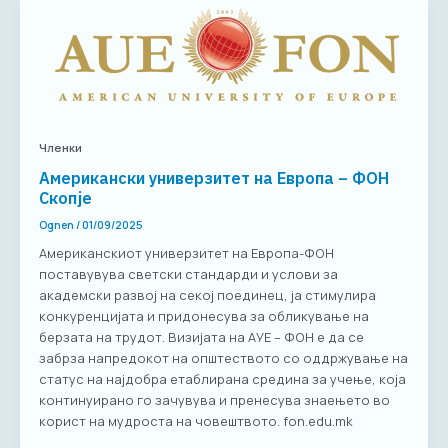
Членки
Американски универзитет на Европа – ФОН
Скопје
Ognen
/
01/09/2025
Американскиот универзитет на Европа-ФОН
поставувува светски стандарди и услови за
академски развој на секој поединец, ја стимулира
конкуренцијата и придонесува за обликување на
берзата на трудот. Визијата на АУЕ – ФОН е да се
забрза напредокот на општеството со оддржување на
статус на најдобра етаблирана средина за учење, која
континуирано го зачувува и пренесува знаењето во
корист на мудроста на човештвото. fon.edu.mk