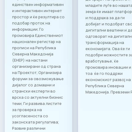
единствен информативен
младите луѓе во нашат
и интерактивен интернет
земја ќе имаат платфо
простор и ќе резултира со
и поддршка за да ги
подобар проток на
добијат и подобрат св
информации; Го
дигитални вештини и д
промовира Единствениот
одговорат на дигиталн
национален регистар на
трансформација на
прописи на Република
економијата. Ова ќе ги
Северна Македонија
подобри можностите з
(ЕНЕР) на настани
вработување, ќе
организирани од страна
промовира иновации и
на Проектот; Организира
тоа ќе го поддржи
форуми за овозможување
економскиот развој на
дијалог со домашни и
Република Северна
странски експерти во
Македонија. Превземи 
врска со актуелни бизнис
теми; Ги развива листите
за проверка на
усогласеноста со
законската регулатива;
Развие различни