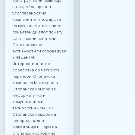
конструктивни решенија
за подобра правна
усогласеност на
компаниите и поддршка
на механизмите за јавно –
приватен дијалог помеѓу
сите главни чинители.
Сите проектни
активности ги спроведува
ЕПИ ЦЕНТАР
Интернационал во
соработка со четирите
партнери: Стопанска
комора на Македонија;
Стопанска комора за
информатички и
комуникациски
технологии – МАСИТ,
Стопанска комора на
северозападна
Македонија и Сојуз на
стопански комори на