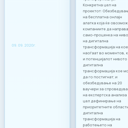
Конкретна цел на
проектот: Обезбедува
на бесплатна онлајн
алатка која ќе овозмож
компаниите да направ
само-проценка на нив
на дигитална
09. 09. 2020г.
трансформација на кое
наоѓаат во моментов, 
и потенцијалот нивото
дигитална
трансформација кое м
да го постигнат; и
обезбедување на 20
ваучери за спроведув
на експертска анализа
цел дефинирање на
приоритетните области
дигитална
трансформација на
работењето на