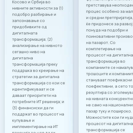
Косово и Србија во
претставува неопходе
нивните активности за (1)
процес особено за ма
подобро разбирање и
и средни претпријатија,
запознавање со
ќе придонесе за развој
придобивките од
понуда на подобри и
дигиталната
поиновативни произв
трансформација; (2)
на пазарот. Со
анализирање на нивното
комплетирање на
сегашно ниво на
процесот на дигитална
дигитална
трансформација во
трансформација преку
компаниите се намалу
поддршка во креирање на
трошоците и компании
стратегии за дигитална
стануваат поефикасни
трансформација со кои се
поефективни, а сето т
идентификуваат и се
резултира со зголему
даваат приоритети на
на нивната конкурентн
потребните ИТ решенија; и
не само на национални
(3) финансиски да ги
пазар туку и пошироко.
поддржат во процесот на
Можностите кои ги нуд
купување и
процесот на дигитална
имплементирање на ИТ
трансформација се
решенија со цел да ги