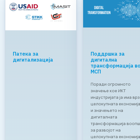
Патека за
Поддршка за
дигитализација
дигитална
трансформација в
МСП
Поради огромното
значење кое ИКТ
индустријата ја има врз
целокупната економија
и значењето на
дигиталната
трансформација вооп
за развојот на
целокупната економија