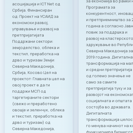
за економија во рамки 
асоцијација и ICT Net од
Програмата за
Србија. Финансиран
конкурентност, инова
од: Проект на УСАИД за
и претприемништво за 
економски развој,
година а согласно Јав
управување и развој на
повик за поддршка и
претпријатијата
развој на кластерскот
Поддржани сектори:
здружување во Републ
земјоделство, облека и
Северна Македонија за
текстил, преработка на
2019 година. Дигитална
дрво и туризам Земји:
трансформација на ма
Северна Македонија,
и средни претпријатија
Србија, Косово Цел на
од големо значење не
проектот: Главната цел на
само за самите
овој проект е да ги
претпријатија туку и за
поддржи МСП од
развојот на економска
таргетираните сектори
социјалната и општата
(свежо и преработено
состојба во државата.
овошје и зеленчук, облека
Дигиталната
и текстил, преработка на
трансформација цело
дрво и туризам) од
го менува начинот на к
Северна Македонија,
функционира бизнисот