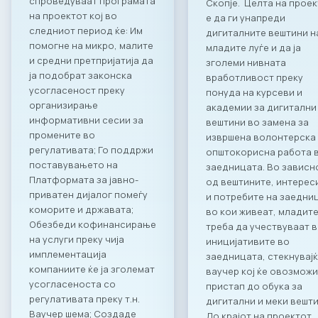
спроведуваат програмата
Скопје. Целта на прое
на проектот кој во
е да ги унапреди
следниот период ќе: Им
дигиталните вештини н
помогне на микро, малите
младите луѓе и да ја
и средни претпријатија да
зголеми нивната
ја подобрат законска
вработливост преку
усогласеност преку
понуда на курсеви и
организирање
академии за дигитални
информативни сесии за
вештини во замена за
промените во
извршена волонтерска
регулативатa; Го поддржи
општокорисна работа 
поставувањето на
заедницата. Во зависн
Платформата за јавно-
од вештините, интерес
приватен дијалог помеѓу
и потребите на заедни
коморите и државата;
во кои живеат, младите
Обезбеди кофинансирање
треба да учествуваат 
на услуги преку чија
иницијативите во
имплементација
заедницата, стекнувај
компаниите ќе ја зголемат
ваучер кој ќе овозможи
усогласеноста со
пристап до обука за
регулативата преку т.н.
дигитални и меки вешти
Ваучер шема; Создаде
До крајот на проектот,