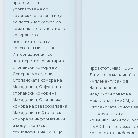
процесот на
усогласување со
законските барања и да
се поттикнат истите да
земат активно учество во
креирањето на
политиките кои ги
засегаат. ЕПИ ЦЕНТАР
Интернационал, во
партнерство со четирите
стопански комори во
Проектот „MladiHUB –
Северна Македонија –
Дигитална младина“ е
Стопанската комора на
имплементиран од
Македонија, Сојузот на
Националниот
стопански комори на
младински совет на
Македонија, Стопанска
Македонија (НМСМ) и
комора на северозападна
Стопанската комора з
Македонија и Стопанска
информатички и
комора за информатички
комуникациски технол
и комуникациски
– МАСИТ,а поддржан о
технологии (МАСИТ) – ја
Британската амбасада