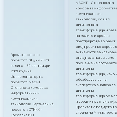
МАСИТ – Стопанската
комора за информатич
комуникациски
технологии, со цел
дигиталната
трансформација и разв
на малите и средни
претпријатија во рамки
овој проект ќе спрове
активности за креирањ
Времетраење на
онлајн алатка за само-
проектот: 01 јуни 2020
проценка на потребите
година – 30 септември
дигитална
2021 година
трансформација, како 
Имплементатор на
обезбедување на
проектот: МАСИТ
експертска анализа за
Стопанска комора за
дигитална
информатички и
трансформација во ма
комуникациски
и средни претпријатија.
технологии Партнери на
Проектот е поддржан 
проектот: СТИКК –
страна на Министерст
Косовска ИКТ