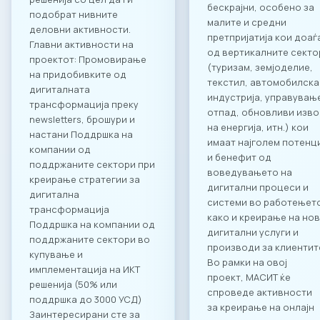
бескрајни, особено за
подобрат нивните
малите и средни
деловни активности.
претпријатија кои доаѓ
Главни активности на
од вертикалните секто
проектот: Промовирање
(туризам, земјоделие,
на придобивките од
текстил, автомобилска
дигиталната
индустрија, управувањ
трансформација преку
отпад, обновливи изво
newsletters, брошури и
на енергија, итн.) кои
настани Поддршка на
имаат најголем потенц
компании од
и бенефит од
поддржаните сектори при
воведувањето на
креирање стратегии за
дигитални процеси и
дигитална
системи во работењет
трансформација
како и креирање на но
Поддршка на компании од
дигитални услуги и
поддржаните сектори во
производи за клиентит
купување и
Во рамки на овој
имплементација на ИКТ
проект, МАСИТ ќе
решенија (50% или
спроведе активности
поддршка до 3000 УСД)
за креирање на онлајн
Заинтересирани сте за