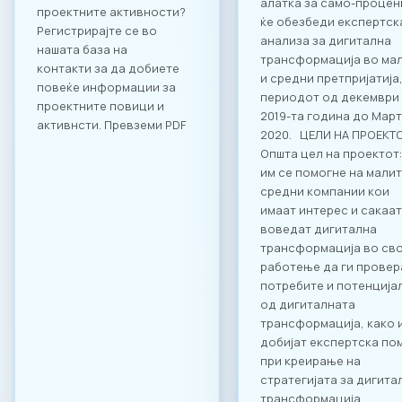
алатка за само-процен
проектните активности?
ќе обезбеди експертск
Регистрирајте се во
анализа за дигитална
нашата база на
трансформација во ма
контакти за да добиете
и средни претпријатија
повеќе информации за
периодот од декември
проектните повици и
2019-та година до Март
активнсти. Превземи PDF
2020. ЦЕЛИ НА ПРОЕКТ
Општа цел на проектот:
им се помогне на малит
средни компании кои
имаат интерес и сакаат
воведат дигитална
трансформација во св
работење да ги провер
потребите и потенција
од дигиталната
трансформација, како 
добијат експертска по
при креирање на
стратегијата за дигита
трансформација.