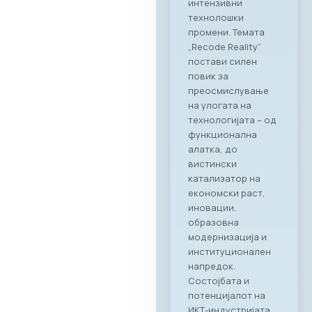
соработка во
опуштена, но
професионална
атмосфера.
Синергија помеѓу
технологијата и
врвното
угостителство
Главниот фокус на
„CONNECT & TASTE“
беше потврдување
на стратешкото
партнерство
помеѓу МАСИТ и
Ragusa Group.
Преку овој настан,
членките на
комората имаа
единствена
можност одблиску
да се запознаат со
капацитетите и