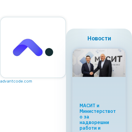
Новости
advantcode.com
Регионалната
tech соработка
започнува во
Скопје: Digital
Bridge &