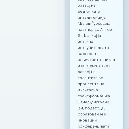
програма ги
опфаќа сите
компании кои се
членки на МАСИТ и
вработените во
компаните. Поглед
кон иднината:
Креирање
додадена
вредност Настанот
„CONNECT & TASTE“
е само почеток на
низата активности
кои имаат за цел
да ја зајакнат ИКТ
заедницата преку
квалитетно
вмрежување.
Комбинацијата на
врвна
гастрономија и