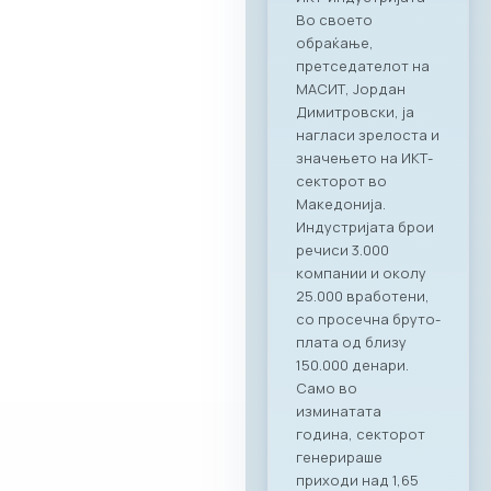
професионалност
а на Ragusa Group –
лидер во областа
на организација на
корпоративни
настани и
гостопримство.
„Овој настан
потврди дека
најдобрите идеи и
стратешки
партнерства се
создаваат кога
професионалност
а се среќава со
вистинските
соработници. Со
Ragusa Group како
наш патрон
партнер, членките
на МАСИТ добиваат