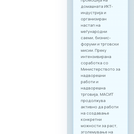
2026“ нуди
стратешка можност
за македонските
компании да
остварат директен
контакт со повеќе
од 20 реномирани
грчки ИКТ компании
кои доаѓаат во
Скопје со цел
воспоставување
конкретна деловна
соработка.
Форумот е
конципиран да
поттикне не само
соработка во
рамки на
технолошкиот
сектор, туку и
меѓусекторско