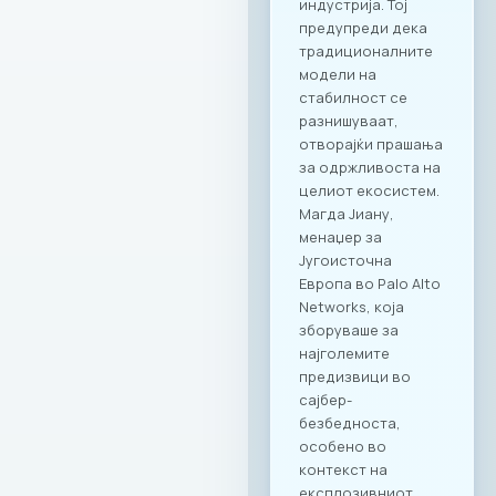
деловни ручеци и
настани; KINDER
PARK – идеално
место за семејни и
тимски дружења со
најмладите.
Ексклузивни
привилегии за
компаниите и
вработените
Заедницата на
МАСИТ добива
пристап до
ексклузивни
бенефити и
повластени услови
кои се внимателно
дизајнирани да
одговорат на
потребите на
современиот ИКТ
сектор. Оваа