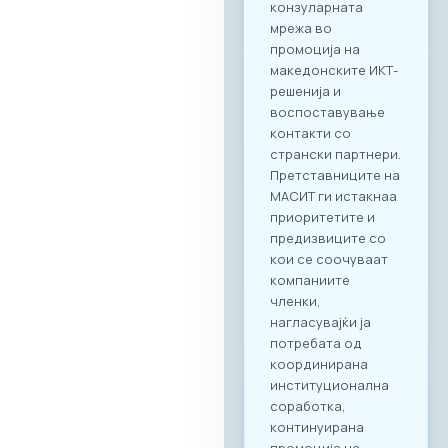
секторите во
двете земји,
пленарен преглед
на процесите на
дигитализација во
клучните
индустрии, како и
сесии за однапред
закажани B2B
состаноци.
Целосната агенда
за настанот е
достапна на
следниот линк:
Превземи PDF
Агенда
Регистрација и
Matchmaking
Учеството на
„Digital Bridge &
Business ICT Forum