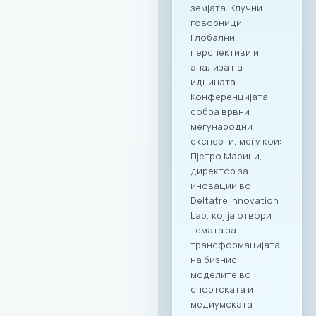
креираната
програма важат за
сите капацитети во
рамките на Ragusa
Group,
овозможувајќи им
на членките избор
на соодветен
амбиент за секоја
пригода: PARK by
RAGUSA GROUP – за
престижни настани
во срцето на
Градскиот парк;
RAGUSA 360 – за
ексклузивни
корпоративни
прослави со
панорамски
поглед; RAGUSA 919
– за автентични