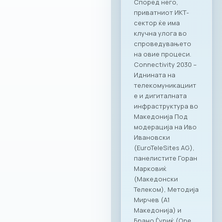
вредност за
компаниите
членки. Како
патрон партнер, за
заедницата на
МАСИТ
подготвивме
специјална
програма со
ексклузивни
бенефити која ќе
биде достапна во
сите наши локации
– PARK by Ragusa,
RAGUSA 360, Ragusa
919 и Kinder PARK.
Нашата цел е да
понудиме врвно
искуство и
поддршка како за
компаниите, така и
за сите нивни