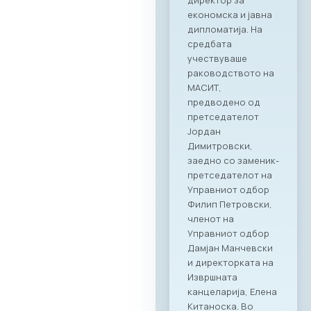
асоцијација на ИКТ
компании SETPE, го
најавуваат
одржувањето на
првиот
македонско-грчки
„Digital Bridge &
Business ICT Forum“.
Овој форум
претставува прва
организирана
„business bridge“
платформа помеѓу
македонскиот и
грчкиот ИКТ
сектор, со цел
поттикнување на
регионалниот
раст, отворање
нови пазари и
воспоставување