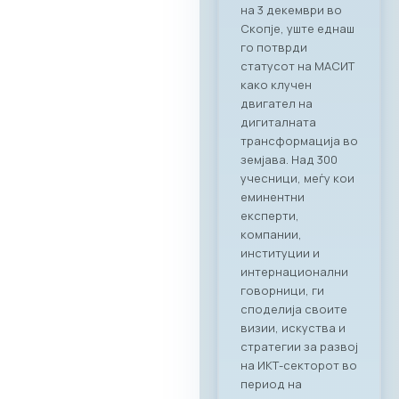
RAGUSA,
Стопанската
комора за ИКТ –
МАСИТ, заедно со
својот патрон
партнер RAGUSA
GROUP, го
реализираа првиот
деловен бранч под
името „CONNECT &
TASTE“. Настанот
послужи како
платформа за
директно
поврзување на
лидерите од ИКТ
индустријата со
цел градење нови
партнерства и
истражување на
можности за