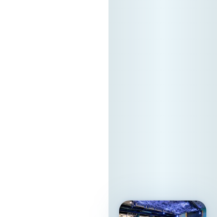
докажувајќи дека
вистинската
регионална tech
соработка
започнува токму
тука. Форумот е
поддржан од
Стопанска Банка
АД Скопје
Локација: Хотел
Holiday Inn Скопје
Ве очекуваме!
13. 05. 2026г.
Прочитај
повеќе