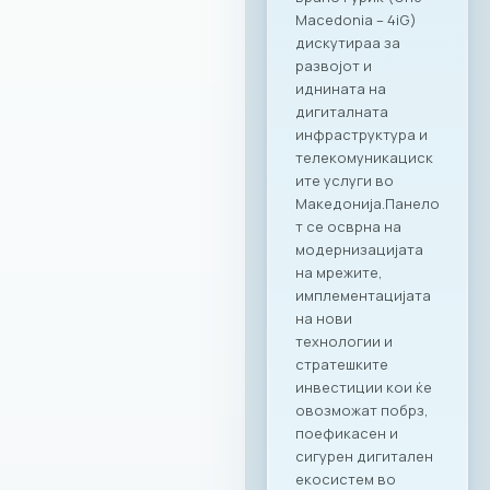
вработени,
поставувајќи нови
стандарди во
корпоративното
дружење.“ – изјави
Ирена Голомеиќ,
Директор на
продажба, RAGUSA
Group Сеопфатно
партнерство со
целото портфолио
на Ragusa Group
Она што ја прави
оваа соработка
посебна е
нејзиниот широк
опсег.
Стратешкото
партнерство и
придобивките од
специјално