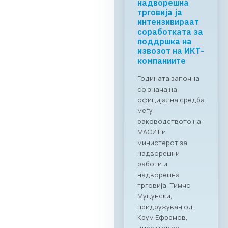
Business ICT
Forum 2026 –
04.06.2026
За првпат се
создава
организирана
business bridge
платформа помеѓу
македонскиот и
грчкиот ИКТ
сектор. На 4 јуни
2026 година во
Скопје,
Стопанската
комора за
информатички и
телекомуникациск
и технологии
МАСИТ, во
соработка со
грчката