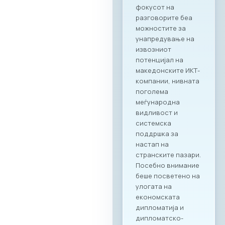
директни
партнерства
помеѓу компаниите
од двете земји.
Програма на
настанот Настанот
ќе биде отворен со
обраќања на
високо
министерско и
амбасадорско
ниво, по што ќе
следува свечено
потпишување на
Меморандум за
соработка помеѓу
МАСИТ и SETPE.
Програмата
предвидува
стручни
презентации за
состојбите во ИКТ