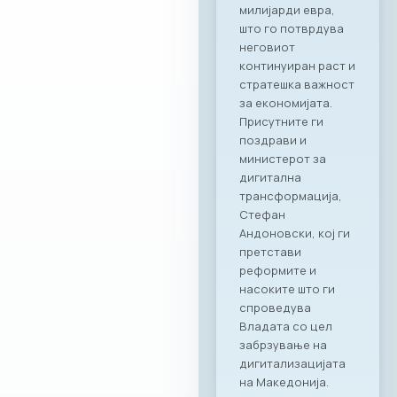
моќен сојузник кој
гарантира
беспрекорна
организација и
поддршка за сите
идни корпоративни
активности,“ велат
од комората. „Ни
претставува
особена чест што
го одбележуваме
почетокот на ова
стратешко
партнерство со
МАСИТ. Веруваме
дека оваа
соработка ќе
донесе нови
можности и
вистинска
додадена