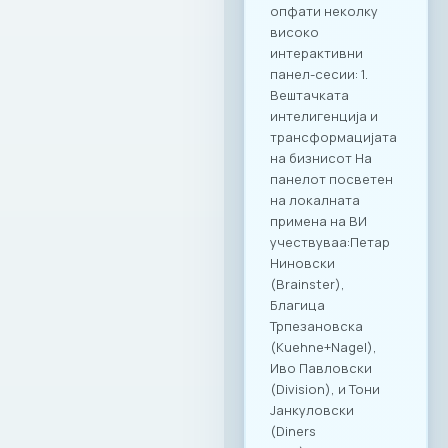
деловна дискусија
се покажа како
вистински модел
за поттикнување
на дијалог и
иновации во
секторот. МАСИТ
продолжува
посветено да
гради мостови и да
создава вредност
за своите членки,
поставувајќи нови,
повисоки
стандарди за
корпоративна
култура и
професионално
дружење во
Македонија.