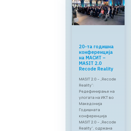
МАСИТ и
RAGUSA Group:
„CONNECT &
TASTE“
Успешно
реализиран
„CONNECT & TASTE“:
Нови стандарди за
деловно
вмрежување на ИКТ
секторот Во
прекрасниот
амбиент на
ресторанот PARK by