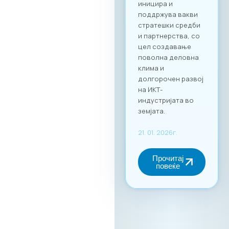
своето време и да
реализираат
однапред
закажани
состаноци со
точно дефинирани
деловни цели, како
за регионална
експанзија, така и
за внатрешна
дигитална
трансформација.
За учество на
форумот и
максимално
искористување на
потенцијалот за
вмрежување,
задолжителна е
регистрација преку
нашата официјална