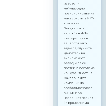
поврзување. Покрај
ИКТ секторот, на
настанот се
очекува присуство
на компании од
различни
индустрии, со што
се отвора широк
простор за
дигитализација на
бизнис процесите
и директни средби
помеѓу домашните
ИКТ добавувачи и
потенцијални
клиенти од други
стопански гранки.
Преку наменската
B2B платформа,
сите учесници ќе
можат ефикасно да
го менаџираат