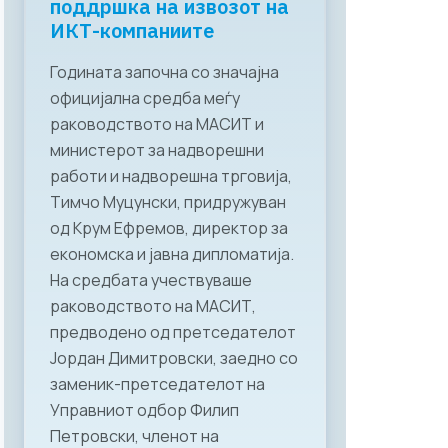
поддршка на извозот на
ИКТ-компаниите
Годината започна со значајна
официјална средба меѓу
раководството на МАСИТ и
министерот за надворешни
работи и надворешна трговија,
Тимчо Муцунски, придружуван
од Крум Ефремов, директор за
економска и јавна дипломатија.
На средбата учествуваше
раководството на МАСИТ,
предводено од претседателот
Јордан Димитровски, заедно со
заменик-претседателот на
Управниот одбор Филип
Петровски, членот на