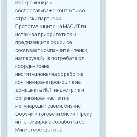
ИКТ-решенија и
воспоставување контакти со
странски партнери.
Претставниците на МАСИТ ги
истакнаа приоритетите и
предизвиците со кои се
соочуваат компаниите членки,
нагласувајќи ја потребата од
координирана
институционална соработка,
континуирана промоција на
домашната ИКТ-индустрија и
организиран настап на
меѓународни саеми, бизнис-
форуми и трговски мисии. Преку
интензивирана соработка со
Министерството за