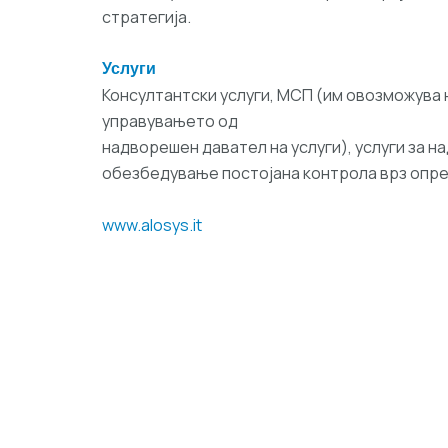
стратегија.
Услуги
Консултантски услуги, МСП (им овозможува 
управувањето од
надворешен давател на услуги), услуги за 
обезбедување постојана контрола врз опр
www.alosys.it