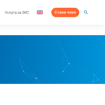
Search
Услуга за ЗИС
Стани член