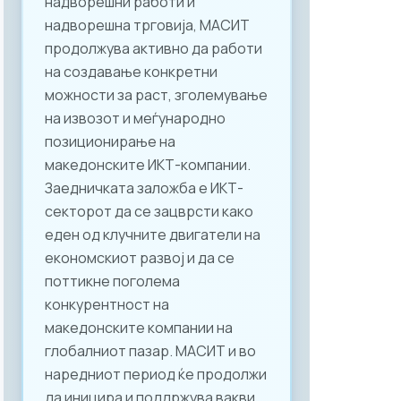
надворешни работи и
надворешна трговија, МАСИТ
продолжува активно да работи
на создавање конкретни
можности за раст, зголемување
на извозот и меѓународно
позиционирање на
македонските ИКТ-компании.
Заедничката заложба е ИКТ-
секторот да се зацврсти како
еден од клучните двигатели на
економскиот развој и да се
поттикне поголема
конкурентност на
македонските компании на
глобалниот пазар. МАСИТ и во
наредниот период ќе продолжи
да иницира и поддржува вакви