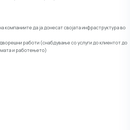
на компаниите да ја донесат својата инфраструктура во
надворешни работи (снабдување со услуги до клиентот до
емата и работењето)