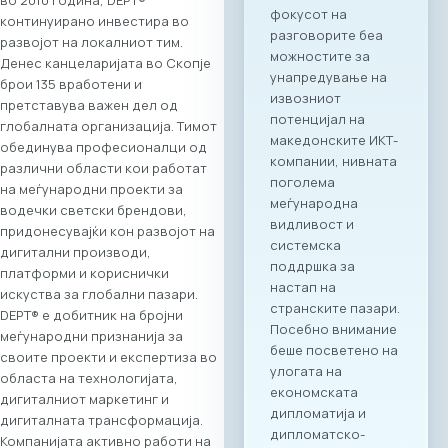
директни
континуирано инвестира во
партнерства
развојот на локалниот тим.
помеѓу компаниите
Денес канцеларијата во Скопје
од двете земји.
брои 135 вработени и
Програма на
претставува важен дел од
настанот Настанот
глобалната организација. Тимот
ќе биде отворен со
обединува професионалци од
обраќања на
различни области кои работат
високо
на меѓународни проекти за
министерско и
водечки светски брендови,
амбасадорско
придонесувајќи кон развојот на
ниво, по што ќе
дигитални производи,
следува свечено
платформи и кориснички
потпишување на
искуства за глобални пазари.
Меморандум за
DEPT® е добитник на бројни
соработка помеѓу
меѓународни признанија за
МАСИТ и SETPE.
своите проекти и експертиза во
Програмата
областа на технологијата,
предвидува
дигиталниот маркетинг и
стручни
дигиталната трансформација.
презентации за
Компанијата активно работи на
состојбите во ИКТ