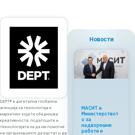
Новости
DEPT® е дигитална глобална
агенција за технологија и
Регионалната
tech соработка
маркетинг која ги обединува
започнува во
креативноста, податоците и
Скопје: Digital
технологијата за да им помогне
Bridge &
на организациите да растат и да