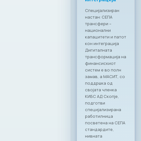
решенија
Заедничка
посветеност за
формализирање на
неформалната
економија во РСМ
Стопанската
комора за
информатички и
комуникациски
технологии –
МАСИТ, се
приклучи кон
националната
иницијатива за
намалување на
неформалната
економија.
Претседателот на
МАСИТ, Јордан