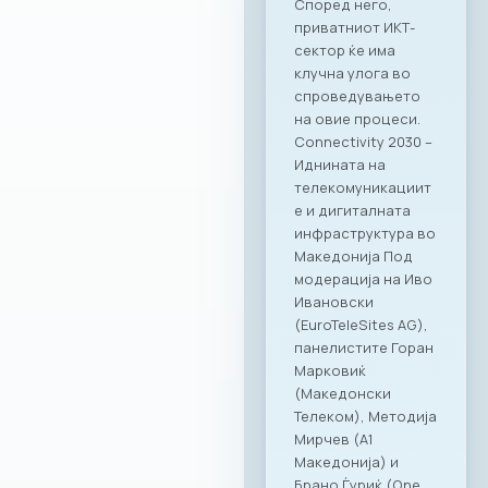
вредност за
компаниите
членки. Како
патрон партнер, за
заедницата на
МАСИТ
подготвивме
специјална
програма со
ексклузивни
бенефити која ќе
биде достапна во
сите наши локации
– PARK by Ragusa,
RAGUSA 360, Ragusa
919 и Kinder PARK.
Нашата цел е да
понудиме врвно
искуство и
поддршка како за
компаниите, така и
за сите нивни