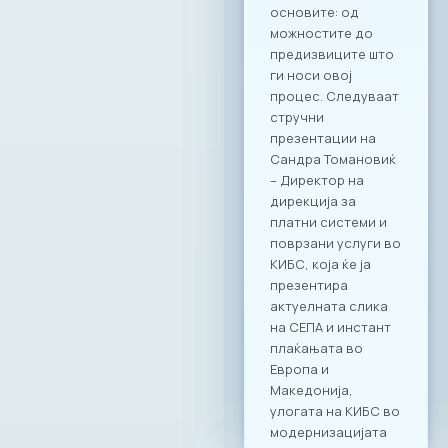
технологијата е
најефикасната
алатка за
воспоставување
на ред,
транспарентност и
фер конкуренција
на пазарот.
Официјализирањет
о на оваа
соработка преку
Декларацијата е
потврда за
заложбите на ИКТ
заедницата за
системски промени
кои ќе ги
трансформираат
неформалните
деловни практики
во формални,