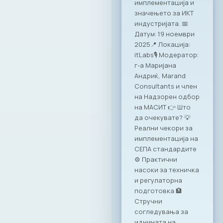
Димитровски, ја
потпиша
Декларацијата за
партнерство и
акција: „Заедничка
посветеност за
формализирање на
неформалната
економија во РСМ“.
Потпишувањето
беше дел од
годишната
конференција на
Министерството за
финансии, која
оваа година се
одржа под
насловот:
„Формализирање
на неформалната
економија: Преку
соработка до