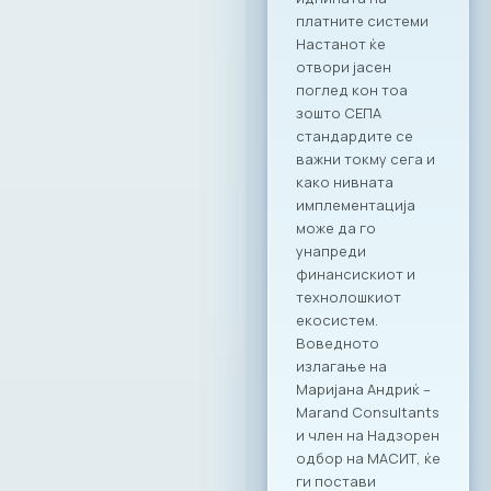
успех“.
Дигитализацијата
како одговор на
неформалната
економија
Учеството на
МАСИТ на оваа
конференција ја
нагласува
неопходноста од
ИКТ секторот како
примарен партнер
во процесите на
реформирање на
економскиот
систем. Како
претставници на
најдинамичната
индустрија, МАСИТ
цврсто стои на
ставот дека