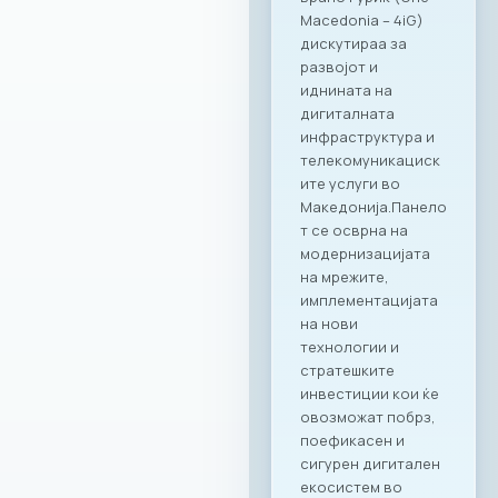
вработени,
поставувајќи нови
стандарди во
корпоративното
дружење.“ – изјави
Ирена Голомеиќ,
Директор на
продажба, RAGUSA
Group Сеопфатно
партнерство со
целото портфолио
на Ragusa Group
Она што ја прави
оваа соработка
посебна е
нејзиниот широк
опсег.
Стратешкото
партнерство и
придобивките од
специјално