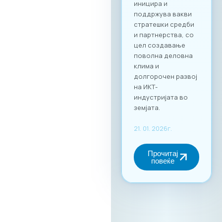
своето време и да
реализираат
однапред
закажани
состаноци со
точно дефинирани
деловни цели, како
за регионална
експанзија, така и
за внатрешна
дигитална
трансформација.
За учество на
форумот и
максимално
искористување на
потенцијалот за
вмрежување,
задолжителна е
регистрација преку
нашата официјална