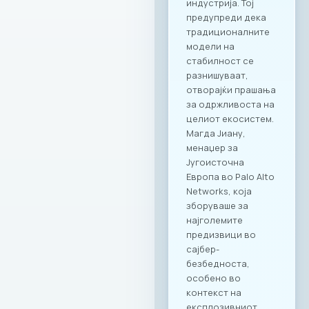
деловни ручеци и
настани; KINDER
PARK – идеално
место за семејни и
тимски дружења со
најмладите.
Ексклузивни
привилегии за
компаниите и
вработените
Заедницата на
МАСИТ добива
пристап до
ексклузивни
бенефити и
повластени услови
кои се внимателно
дизајнирани да
одговорат на
потребите на
современиот ИКТ
сектор. Оваа