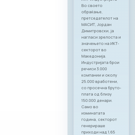
професионалност
а на Ragusa Group –
лидер во областа
на организација на
корпоративни
настани и
гостопримство.
„Овој настан
потврди дека
најдобрите идеи и
стратешки
партнерства се
создаваат кога
професионалност
а се среќава со
вистинските
соработници. Со
Ragusa Group како
наш патрон
партнер, членките
на МАСИТ добиваат