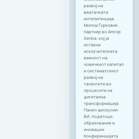
програма ги
опфаќа сите
компании кои се
членки на МАСИТ и
вработените во
компаните. Поглед
кон иднината:
Креирање
додадена
вредност Настанот
„CONNECT & TASTE“
е само почеток на
низата активности
кои имаат за цел
да ја зајакнат ИКТ
заедницата преку
квалитетно
вмрежување.
Комбинацијата на
врвна
гастрономија и