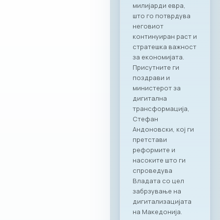
моќен сојузник кој
гарантира
беспрекорна
организација и
поддршка за сите
идни корпоративни
активности,“ велат
од комората. „Ни
претставува
особена чест што
го одбележуваме
почетокот на ова
стратешко
партнерство со
МАСИТ. Веруваме
дека оваа
соработка ќе
донесе нови
можности и
вистинска
додадена