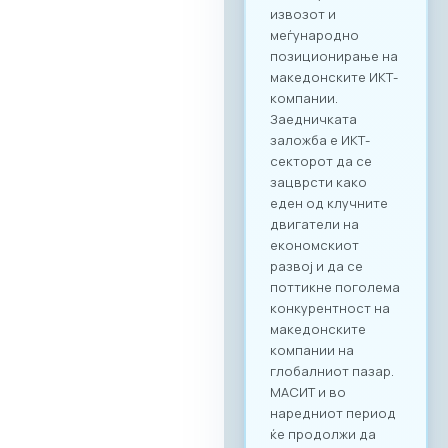
поврзување. Покрај
ИКТ секторот, на
настанот се
очекува присуство
на компании од
различни
индустрии, со што
се отвора широк
простор за
дигитализација на
бизнис процесите
и директни средби
помеѓу домашните
ИКТ добавувачи и
потенцијални
клиенти од други
стопански гранки.
Преку наменската
B2B платформа,
сите учесници ќе
можат ефикасно да
го менаџираат