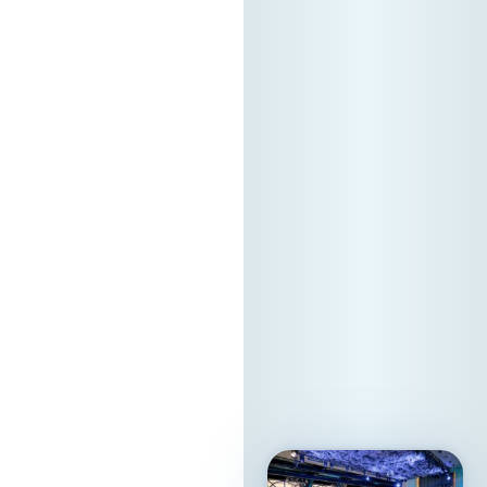
докажувајќи дека
вистинската
регионална tech
соработка
започнува токму
тука. Форумот е
поддржан од
Стопанска Банка
АД Скопје
Локација: Хотел
Holiday Inn Скопје
Ве очекуваме!
13. 05. 2026г.
Прочитај
повеќе