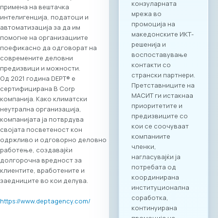
примена на вештачка
секторите во
интелигенција, податоци и
двете земји,
автоматизација за да им
пленарен преглед
помогне на организациите
на процесите на
поефикасно да одговорат на
дигитализација во
современите деловни
клучните
предизвици и можности.
индустрии, како и
Од 2021 година DEPT® е
сесии за однапред
сертифицирана B Corp
закажани B2B
компанија. Како климатски
состаноци.
неутрална организација,
Целосната агенда
компанијата ја потврдува
за настанот е
својата посветеност кон
достапна на
одржливо и одговорно деловно
следниот линк:
работење, создавајќи
Превземи PDF
долгорочна вредност за
Агенда
клиентите, вработените и
Регистрација и
заедниците во кои делува.
Matchmaking
Учеството на
https://www.deptagency.com/
„Digital Bridge &
Business ICT Forum