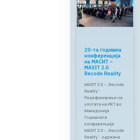
МАСИТ и
RAGUSA Group:
„CONNECT &
TASTE“
Успешно
реализиран
„CONNECT & TASTE“:
Нови стандарди за
деловно
вмрежување на ИКТ
секторот Во
прекрасниот
амбиент на
ресторанот PARK by