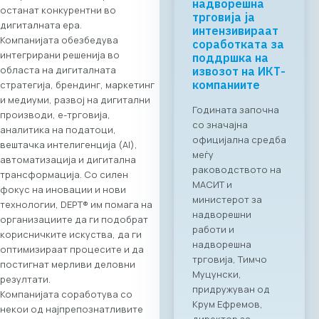
Business ICT
останат конкурентни во
Forum 2026 –
дигиталната ера.
04.06.2026
Компанијата обезбедува
интегрирани решенија во
За првпат се
областа на дигиталната
создава
стратегија, брендинг, маркетинг
организирана
и медиуми, развој на дигитални
business bridge
производи, е-трговија,
платформа помеѓу
аналитика на податоци,
македонскиот и
вештачка интелигенција (AI),
грчкиот ИКТ
автоматизација и дигитална
сектор. На 4 јуни
трансформација. Со силен
2026 година во
фокус на иновации и нови
Скопје,
технологии, DEPT® им помага на
Стопанската
организациите да ги подобрат
комора за
корисничките искуства, да ги
информатички и
оптимизираат процесите и да
телекомуникациск
постигнат мерливи деловни
и технологии
резултати.
МАСИТ, во
Компанијата соработува со
соработка со
некои од најпрепознатливите
грчката