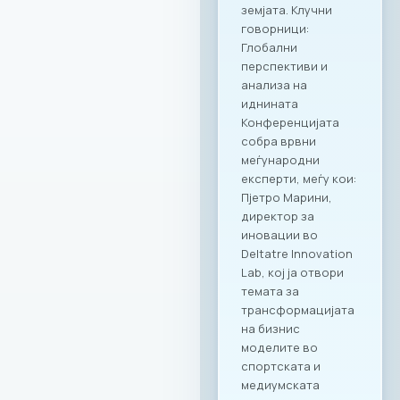
креираната
програма важат за
сите капацитети во
рамките на Ragusa
Group,
овозможувајќи им
на членките избор
на соодветен
амбиент за секоја
пригода: PARK by
RAGUSA GROUP – за
престижни настани
во срцето на
Градскиот парк;
RAGUSA 360 – за
ексклузивни
корпоративни
прослави со
панорамски
поглед; RAGUSA 919
– за автентични