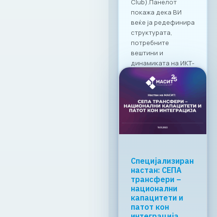
19. 03. 2026г.
Прочитај
повеќе
МАСИТ со
клучна
поддршка за
формализација
на економијата
преку
дигитални