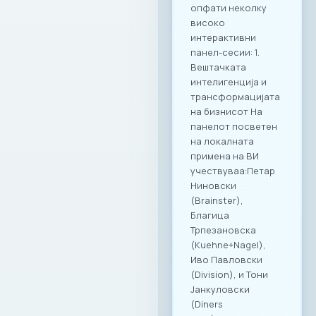
деловна дискусија
се покажа како
вистински модел
за поттикнување
на дијалог и
иновации во
секторот. МАСИТ
продолжува
посветено да
гради мостови и да
создава вредност
за своите членки,
поставувајќи нови,
повисоки
стандарди за
корпоративна
култура и
професионално
дружење во
Македонија.