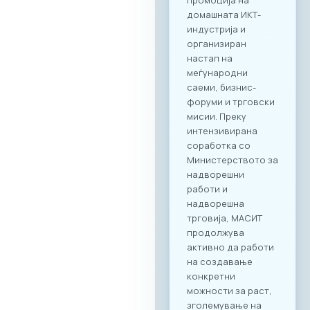
2026“ нуди
стратешка можност
за македонските
компании да
остварат директен
контакт со повеќе
од 20 реномирани
грчки ИКТ компании
кои доаѓаат во
Скопје со цел
воспоставување
конкретна деловна
соработка.
Форумот е
конципиран да
поттикне не само
соработка во
рамки на
технолошкиот
сектор, туку и
меѓусекторско