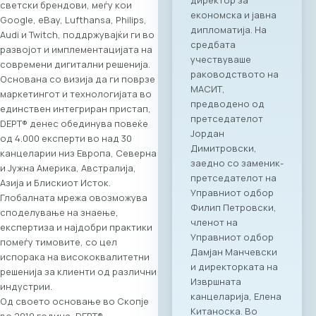
светски брендови, меѓу кои
асоцијација на ИКТ
Google, eBay, Lufthansa, Philips,
компании SETPE, го
Audi и Twitch, поддржувајќи ги во
најавуваат
развојот и имплементацијата на
одржувањето на
современи дигитални решенија.
првиот
Основана со визија да ги поврзе
македонско-грчки
маркетингот и технологијата во
„Digital Bridge &
единствен интегриран пристап,
Business ICT Forum“.
DEPT® денес обединува повеќе
Овој форум
од 4.000 експерти во над 30
претставува прва
канцеларии низ Европа, Северна
организирана
и Јужна Америка, Австралија,
„business bridge“
Азија и Блискиот Исток.
платформа помеѓу
Глобалната мрежа овозможува
македонскиот и
споделување на знаење,
грчкиот ИКТ
експертиза и најдобри практики
сектор, со цел
помеѓу тимовите, со цел
поттикнување на
испорака на висококвалитетни
регионалниот
решенија за клиенти од различни
раст, отворање
индустрии.
нови пазари и
Од своето основање во Скопје
воспоставување
во 2010 година, DEPT®