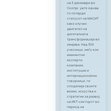
RAGUSA,
Стопанската
комора за ИКТ –
МАСИТ, заедно со
својот патрон
партнер RAGUSA
GROUP, го
реализираа првиот
деловен бранч под
името „CONNECT &
TASTE“. Настанот
послужи како
платформа за
директно
поврзување на
лидерите од ИКТ
индустријата со
цел градење нови
партнерства и
истражување на
можности за