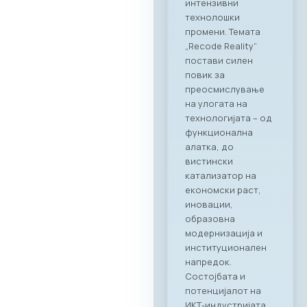
соработка во
опуштена, но
професионална
атмосфера.
Синергија помеѓу
технологијата и
врвното
угостителство
Главниот фокус на
„CONNECT & TASTE“
беше потврдување
на стратешкото
партнерство
помеѓу МАСИТ и
Ragusa Group.
Преку овој настан,
членките на
комората имаа
единствена
можност одблиску
да се запознаат со
капацитетите и