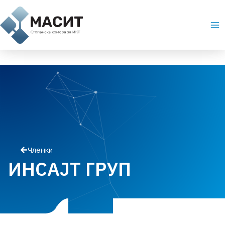
Skip
Ma
to
Me
content
Членки
ИНСАЈТ ГРУП