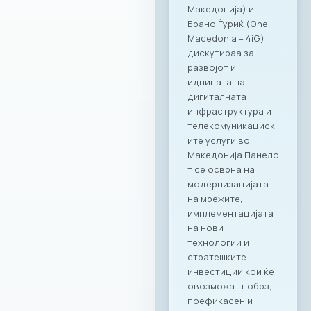
Македонија) и
Брано Ѓуриќ (One
Macedonia – 4iG)
дискутираа за
развојот и
иднината на
дигиталната
инфраструктура и
телекомуникациск
ите услуги во
Македонија.Панело
т се осврна на
модернизацијата
на мрежите,
имплементацијата
на нови
технологии и
стратешките
инвестиции кои ќе
овозможат побрз,
поефикасен и