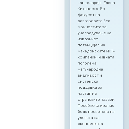
канцеларија, Елена
Китаноска. Во
фокусот на
разговорите беа
можностите за
унапредување на
извозниот
потенцијал на
македонските ИКТ-
компании, нивната
поголема
меѓународна
видливост и
системска
поддршка за
настап на
странските пазари.
Посебно внимание
беше посветено на
улогата на
економската