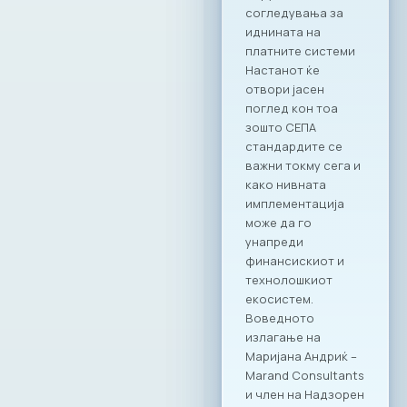
согледувања за
иновации Д-р
иднината на
Горан Ковачев
платните системи
(Развојна банка),
Настанот ќе
проф. д-р Иван
отвори јасен
Чорбев (ЕИТ),
поглед кон тоа
проф. д-р Боро
зошто СЕПА
Јакимовски
стандардите се
(DigitMak) и
важни токму сега и
Мухаммед Хаџи-
како нивната
Пази (Халкбанк)
имплементација
дискутираа за
може да го
патот на
унапреди
иновацијата – од
финансискиот и
концепт до
технолошкиот
успешна
екосистем.
реализација.Се
Воведното
нагласи потребата
излагање на
од стабилен
Маријана Андриќ –
финансиски
Marand Consultants
екосистем,
и член на Надзорен
поголем пристап