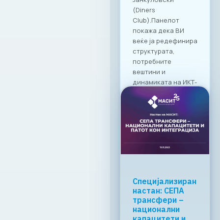
(Diners
Club).Панелот
покажа дека ВИ
веќе ја редефинира
структурата,
потребните
вештини и
динамиката на ИКТ-
индустријата во
земјава. 2.
Образование и
иднината на
технолошките
кадри Под водство
на Весна
Ивановска (Avenga
Academy),
Специјализиран
министерката за
настан: СЕПА
образование
трансфери –
Весна Јаневска и
национални
деканите Петре
капацитети и