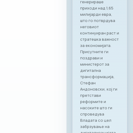
генерираше
приходи над 1,65
милијарди евра,
што го потврдува
неговиот
континуиран раст и
стратешка важност
за економијата.
Присутните ги
поздрави и
министерот за
дигитална
трансформација,
Стефан
Андоновски, кој ги
претстави
реформите и
насоките што ги
спроведува
Владата со цел
забрзување на
дигитализацијата