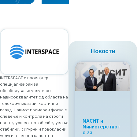
Новости
INTERSPACE е провајдер
специјализиран за
обезбедување услуги со
највисок квалитет од областа на
телекомуникации, хостинг и
клауд. Нашиот примарен фокус е
следење и контрола на строги
МАСИТ и
процедури со цел обезбедување
Министерствот
стабилни, сигурни и првокласни
о за
услуги од врвна класа, на