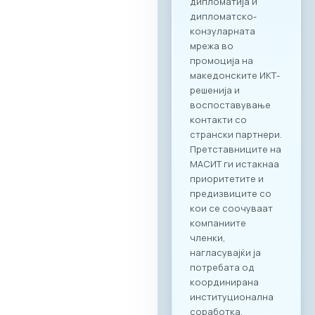
дипломатија и
дипломатско-
конзуларната
мрежа во
промоција на
македонските ИКТ-
решенија и
воспоставување
контакти со
странски партнери.
Претставниците на
МАСИТ ги истакнаа
приоритетите и
предизвиците со
кои се соочуваат
компаниите
членки,
нагласувајќи ја
потребата од
координирана
институционална
соработка,