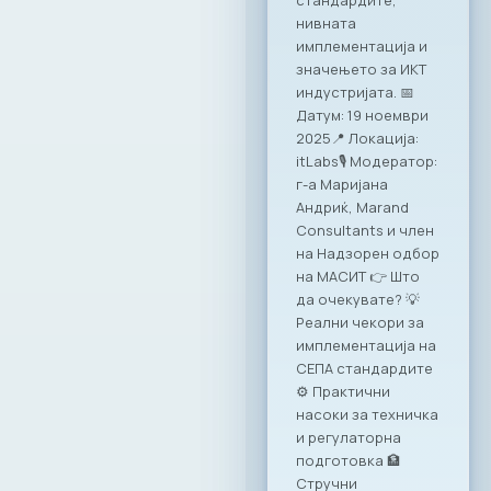
(Кроација
нивната
Осигурување),
имплементација и
Михајло Борозанов
значењето за ИКТ
(Макпетрол) и д-р
индустријата. 📅
Беркан Имери
Датум: 19 ноември
(Халкбанк)
2025📍 Локација:
разговараа за тоа
itLabs🎙️ Модератор:
како квалитетните
г-а Маријана
и структурирани
Андриќ, Marand
податоци се
Consultants и член
претвораат во
на Надзорен одбор
вистинска бизнис
на МАСИТ 👉 Што
вредност.Фокусот
да очекувате? 💡
беше на подобрено
Реални чекори за
донесување
имплементација на
одлуки,
СЕПА стандардите
оптимизација на
⚙️ Практични
процеси и градење
насоки за техничка
конкурентна
и регулаторна
предност преку
подготовка 🏦
податоци. 4.
Стручни
Финансирање на