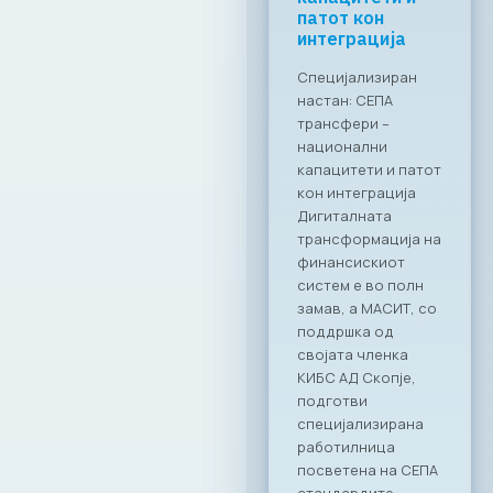
Ламески (ФИНКИ) и
патот кон
интеграција
Благој Ристевски
(ФИКТ) дискутираа
Специјализиран
за тоа како да се
настан: СЕПА
модернизираат
трансфери –
образовните
национални
модели и да се
капацитети и патот
обезбеди
кон интеграција
одржлива
Дигиталната
кадровска
трансформација на
база.Фокусот беше
финансискиот
на прашањето „Кој
систем е во полн
ќе ја кодира
замав, а МАСИТ, со
иднината?“ 3.
поддршка од
Моќта на
својата членка
податоците Под
КИБС АД Скопје,
модерација на
подготви
Филип Петровски
специјализирана
(МАСИТ),
работилница
панелистите
посветена на СЕПА
Александар Манев
стандардите,