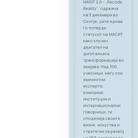
MASIT 2.0 – „Recode
Reality“, одржана
на 3 декември во
Скопје, уште еднаш
го потврди
статусот на МАСИТ
како клучен
двигател на
дигиталната
трансформација во
земјава. Над 300
учесници, меѓу кои
еминентни
експерти,
компании,
институции и
интернационални
говорници, ги
споделија своите
визии, искуства и
стратегии за развој
на ИКТ-секторот во