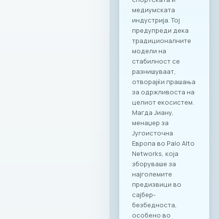
медиумската
индустрија. Тој
предупреди дека
традиционалните
модели на
стабилност се
разнишуваат,
отворајќи прашања
за одржливоста на
целиот екосистем.
Магда Јиану,
менаџер за
Југоисточна
Европа во Palo Alto
Networks, која
зборуваше за
најголемите
предизвици во
сајбер-
безбедноста,
особено во