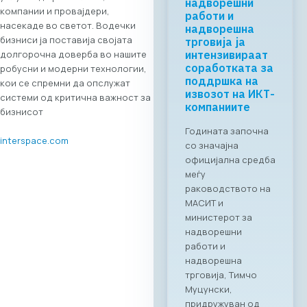
надворешни
компании и провајдери,
работи и
насекаде во светот. Водечки
надворешна
бизниси ја поставија својата
трговија ја
долгорочна доверба во нашите
интензивираат
соработката за
робусни и модерни технологии,
поддршка на
кои се спремни да опслужат
извозот на ИКТ-
системи од критична важност за
компаниите
бизнисот
Годината започна
interspace.com
со значајна
официјална средба
меѓу
раководството на
МАСИТ и
министерот за
надворешни
работи и
надворешна
трговија, Тимчо
Муцунски,
придружуван од