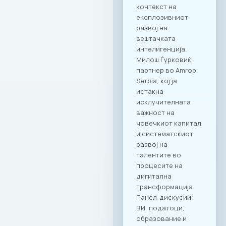
контекст на
експлозивниот
развој на
вештачката
интелигенција.
Милош Ѓурковиќ,
партнер во Amrop
Serbia, кој ја
истакна
исклучителната
важност на
човечкиот капитал
и систематскиот
развој на
талентите во
процесите на
дигитална
трансформација.
Панел-дискусии:
ВИ, податоци,
образование и