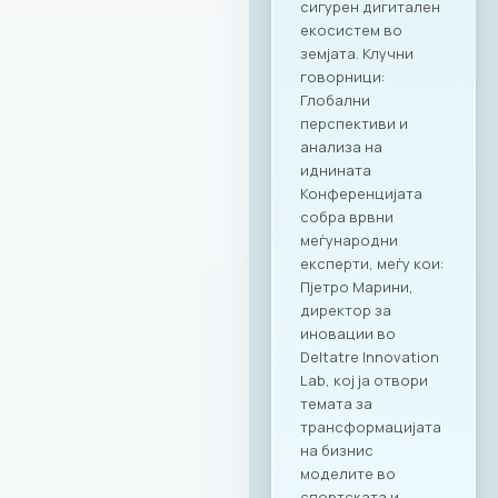
сигурен дигитален
екосистем во
земјата. Клучни
говорници:
Глобални
перспективи и
анализа на
иднината
Конференцијата
собра врвни
меѓународни
експерти, меѓу кои:
Пјетро Марини,
директор за
иновации во
Deltatre Innovation
Lab, кој ја отвори
темата за
трансформацијата
на бизнис
моделите во
спортската и