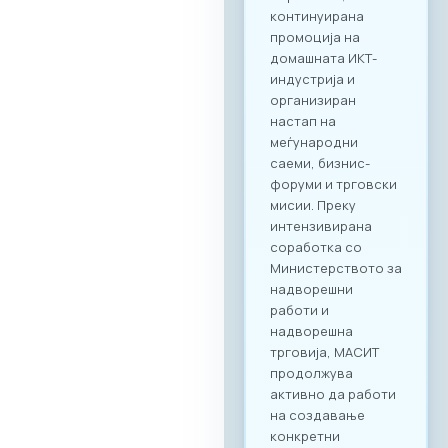
континуирана
промоција на
домашната ИКТ-
индустрија и
организиран
настап на
меѓународни
саеми, бизнис-
форуми и трговски
мисии. Преку
интензивирана
соработка со
Министерството за
надворешни
работи и
надворешна
трговија, МАСИТ
продолжува
активно да работи
на создавање
конкретни