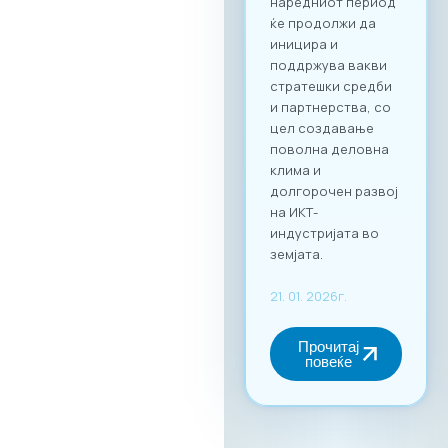
наредниот период
ќе продолжи да
иницира и
поддржува вакви
стратешки средби
и партнерства, со
цел создавање
поволна деловна
клима и
долгорочен развој
на ИКТ-
индустријата во
земјата.
21. 01. 2026г.
Прочитај
повеќе