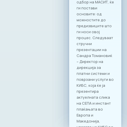
одбор на МАСИТ, ќе
до фондови и
ги постави
механизми што им
основите: од
помагаат на
можностите до
иноваторите да
предизвиците што
растат и да го
ги носи овој
пласираат својот
процес. Следуваат
потенцијал на
стручни
пазарот.
презентации на
Конференцијата го
Сандра Томановиќ
потврди
– Директор на
заклучокот дека
дирекција за
технологијата не е
платни системи и
само алатка, туку
поврзани услуги во
двигател на
КИБС, која ќе ја
промени што ја
презентира
моделира
актуелната слика
иднината на
на СЕПА и инстант
економијата,
плаќањата во
образованието и
Европа и
општеството.
Македонија,
МАСИТ продолжува
улогата на КИБС во