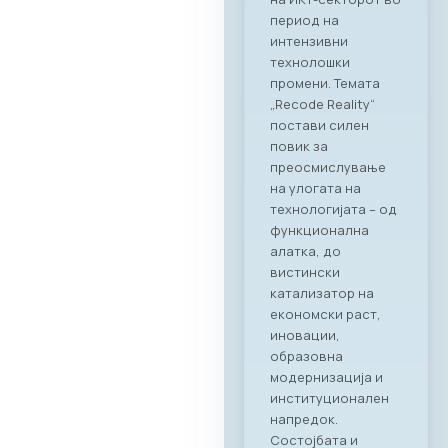
период на
интензивни
технолошки
промени. Темата
„Recode Reality“
постави силен
повик за
преосмислување
на улогата на
технологијата – од
функционална
алатка, до
вистински
катализатор на
економски раст,
иновации,
образовна
модернизација и
институционален
напредок.
Состојбата и