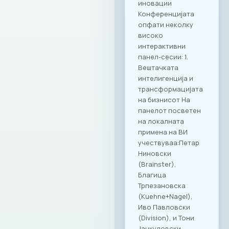
иновации
Конференцијата
опфати неколку
високо
интерактивни
панел-сесии: 1.
Вештачката
интелигенција и
трансформацијата
на бизнисот На
панелот посветен
на локалната
примена на ВИ
учествуваа:Петар
Ниновски
(Brainster),
Благица
Трпезановска
(Kuehne+Nagel),
Иво Павловски
(Division), и Тони
Јанкуловски