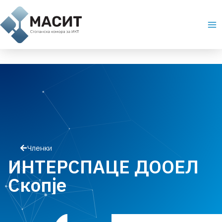
Skip
Ma
to
Me
content
Членки
ИНТЕРСПАЦЕ ДООЕЛ
Скопје