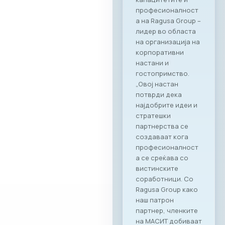
професионалност
а на Ragusa Group –
лидер во областа
на организација на
корпоративни
настани и
гостопримство.
„Овој настан
потврди дека
најдобрите идеи и
стратешки
партнерства се
создаваат кога
професионалност
а се среќава со
вистинските
соработници. Со
Ragusa Group како
наш патрон
партнер, членките
на МАСИТ добиваат