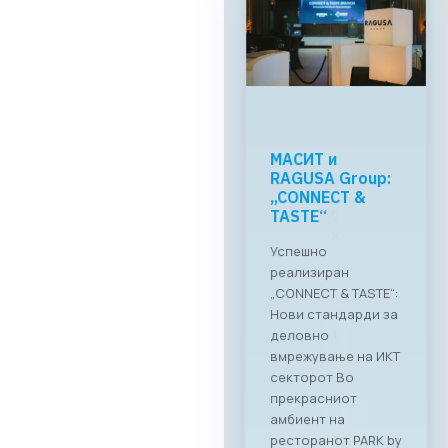
МАСИТ и
RAGUSA Group:
„CONNECT &
TASTE“
Успешно
реализиран
„CONNECT & TASTE“:
Нови стандарди за
деловно
вмрежување на ИКТ
секторот Во
прекрасниот
амбиент на
ресторанот PARK by