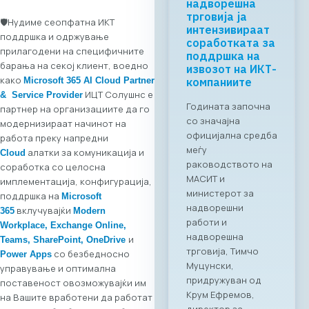
Business ICT
Forum 2026 –
🛡️Нудиме сеопфатна ИКТ
04.06.2026
поддршка и одржување
прилагодени на специфичните
За првпат се
барања на секој клиент, воедно
создава
како
Microsoft 365 AI Cloud Partner
организирана
ИЦТ Солушнс е
& Service Provider
business bridge
партнер на организациите да го
платформа помеѓу
модернизираат начинот на
македонскиот и
работа преку напредни
грчкиот ИКТ
алатки за комуникација и
Cloud
сектор. На 4 јуни
соработка со целосна
2026 година во
имплементација, конфигурација,
Скопје,
поддршка на
Microsoft
Стопанската
вклучувајќи
365
Modern
комора за
Workplace, Exchange Online,
информатички и
и
Teams, SharePoint, OneDrive
телекомуникациск
со безбедносно
Power Apps
и технологии
управување и оптимална
МАСИТ, во
поставеност овозможувајќи им
соработка со
на Вашите вработени да работат
грчката