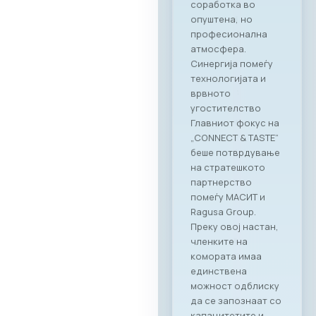
соработка во
опуштена, но
професионална
атмосфера.
Синергија помеѓу
технологијата и
врвното
угостителство
Главниот фокус на
„CONNECT & TASTE“
беше потврдување
на стратешкото
партнерство
помеѓу МАСИТ и
Ragusa Group.
Преку овој настан,
членките на
комората имаа
единствена
можност одблиску
да се запознаат со
капацитетите и