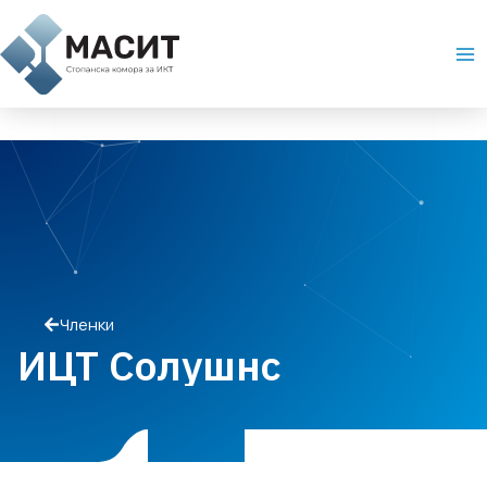
Skip
Ma
to
Me
content
Членки
ИЦТ Солушнс