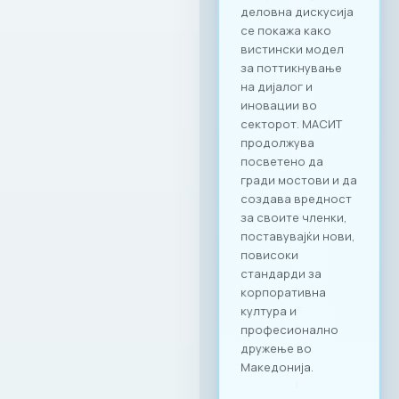
деловна дискусија
се покажа како
вистински модел
за поттикнување
на дијалог и
иновации во
секторот. МАСИТ
продолжува
посветено да
гради мостови и да
создава вредност
за своите членки,
поставувајќи нови,
повисоки
стандарди за
корпоративна
култура и
професионално
дружење во
Македонија.