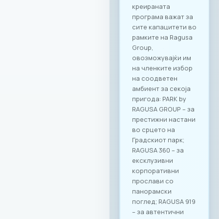
креираната
програма важат за
сите капацитети во
рамките на Ragusa
Group,
овозможувајќи им
на членките избор
на соодветен
амбиент за секоја
пригода: PARK by
RAGUSA GROUP – за
престижни настани
во срцето на
Градскиот парк;
RAGUSA 360 – за
ексклузивни
корпоративни
прослави со
панорамски
поглед; RAGUSA 919
– за автентични