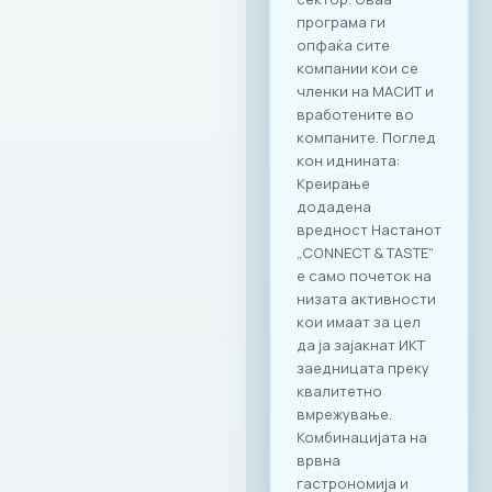
програма ги
опфаќа сите
компании кои се
членки на МАСИТ и
вработените во
компаните. Поглед
кон иднината:
Креирање
додадена
вредност Настанот
„CONNECT & TASTE“
е само почеток на
низата активности
кои имаат за цел
да ја зајакнат ИКТ
заедницата преку
квалитетно
вмрежување.
Комбинацијата на
врвна
гастрономија и