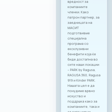
вредност за
компаниите
членки. Како
патрон партнер, за
заедницата на
МАСИТ
подготвивме
специјална
програма со
ексклузивни
бенефити која ќе
биде достапна во
сите наши локации
– PARK by Ragusa,
RAGUSA 360, Ragusa
919 и Kinder PARK.
Нашата цел е да
понудиме врвно
искуство и
поддршка како за
компаниите, така и
за сите нивни