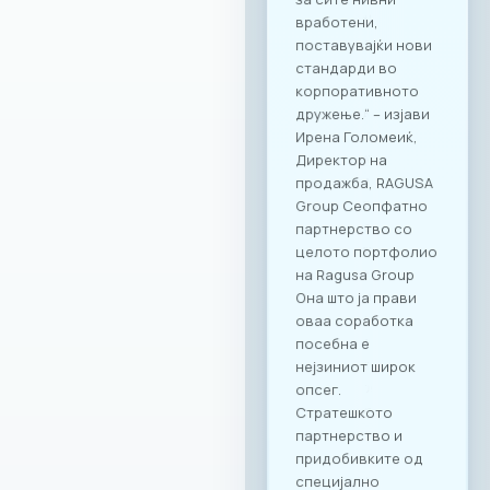
вработени,
поставувајќи нови
стандарди во
корпоративното
дружење.“ – изјави
Ирена Голомеиќ,
Директор на
продажба, RAGUSA
Group Сеопфатно
партнерство со
целото портфолио
на Ragusa Group
Она што ја прави
оваа соработка
посебна е
нејзиниот широк
опсег.
Стратешкото
партнерство и
придобивките од
специјално