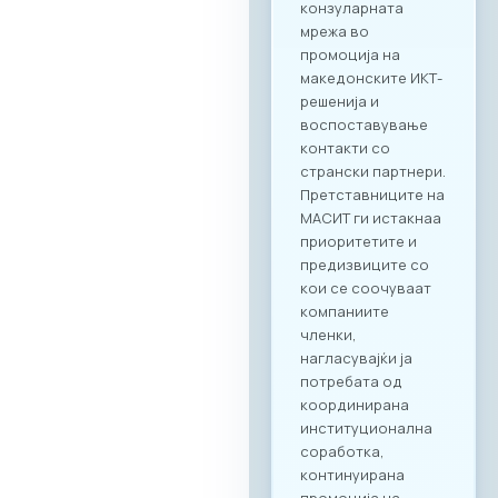
секторите во
двете земји,
пленарен преглед
на процесите на
дигитализација во
клучните
индустрии, како и
сесии за однапред
закажани B2B
состаноци.
Целосната агенда
за настанот е
достапна на
следниот линк:
Превземи PDF
Агенда
Регистрација и
Matchmaking
Учеството на
„Digital Bridge &
Business ICT Forum