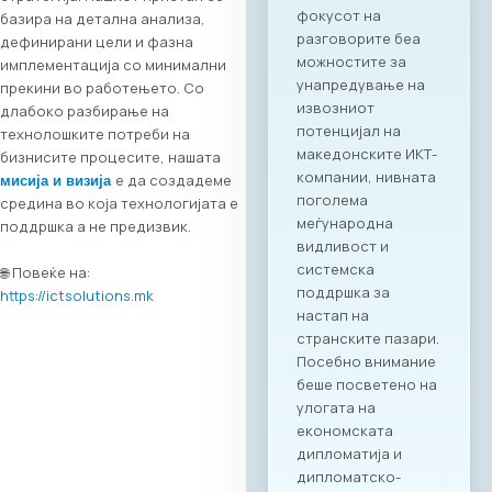
директни
базира на детална анализа,
партнерства
дефинирани цели и фазна
помеѓу компаниите
имплементација со минимални
од двете земји.
прекини во работењето. Со
Програма на
длабоко разбирање на
настанот Настанот
технолошките потреби на
ќе биде отворен со
бизнисите процесите, нашата
обраќања на
е да создадеме
мисија и визија
високо
средина во која технологијата е
министерско и
поддршка а не предизвик.
амбасадорско
ниво, по што ќе
🌐 Повеќе на:
следува свечено
https://ictsolutions.mk
потпишување на
Меморандум за
соработка помеѓу
МАСИТ и SETPE.
Програмата
предвидува
стручни
презентации за
состојбите во ИКТ