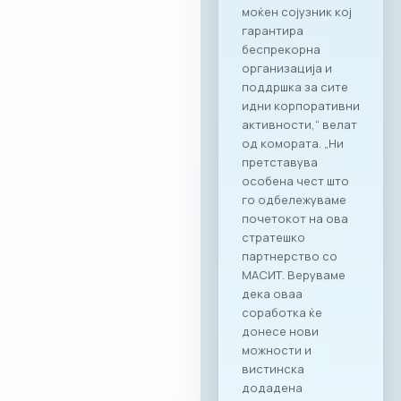
моќен сојузник кој
гарантира
беспрекорна
организација и
поддршка за сите
идни корпоративни
активности,“ велат
од комората. „Ни
претставува
особена чест што
го одбележуваме
почетокот на ова
стратешко
партнерство со
МАСИТ. Веруваме
дека оваа
соработка ќе
донесе нови
можности и
вистинска
додадена