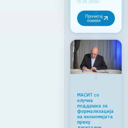
19. 03. 2026г.
Прочитај
повеќе
МАСИТ со
клучна
поддршка за
формализација
на економијата
преку
дигитални