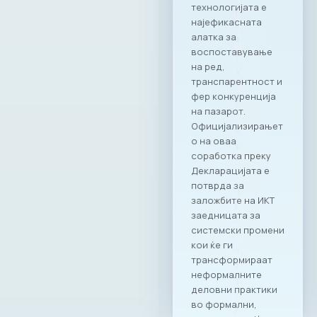
технологијата е
најефикасната
алатка за
воспоставување
на ред,
транспарентност и
фер конкуренција
на пазарот.
Официјализирањет
о на оваа
соработка преку
Декларацијата е
потврда за
заложбите на ИКТ
заедницата за
системски промени
кои ќе ги
трансформираат
неформалните
деловни практики
во формални,