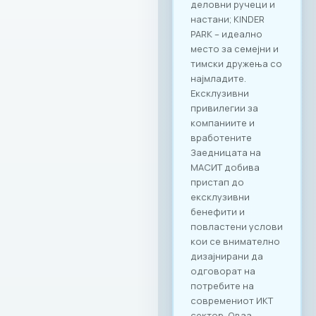
деловни ручеци и
настани; KINDER
PARK – идеално
место за семејни и
тимски дружења со
најмладите.
Ексклузивни
привилегии за
компаниите и
вработените
Заедницата на
МАСИТ добива
пристап до
ексклузивни
бенефити и
повластени услови
кои се внимателно
дизајнирани да
одговорат на
потребите на
современиот ИКТ
сектор. Оваа