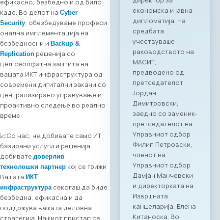
ефикасно, безбедно и од било
асоцијација на ИКТ
каде. Во делот на
Cyber
компании SETPE, го
, oбезбедуваме професи
Security
најавуваат
онална имплементација на
одржувањето на
безбедносни и
Backup &
првиот
решенија со
Replication
македонско-грчки
цел
сеопфатна заштита на
„Digital Bridge &
вашата ИKТ инфраструктура од
Business ICT Forum“.
современи дигитални закани со
Овој форум
централизирано управување и
претставува прва
проактивно следење во реално
организирана
време.
„business bridge“
платформа помеѓу
📈Со нас, не добивате само ИТ
македонскиот и
базирани услуги и решенија
грчкиот ИКТ
добивате
доверлив
сектор, со цел
кој се грижи
технолошки партнер
поттикнување на
Вашата
ИКТ
регионалниот
секогаш да биде
инфраструктура
раст, отворање
безбедна, ефикасна и да
нови пазари и
поддржува вашата деловна
воспоставување
стратегија. Нашиот пристап се