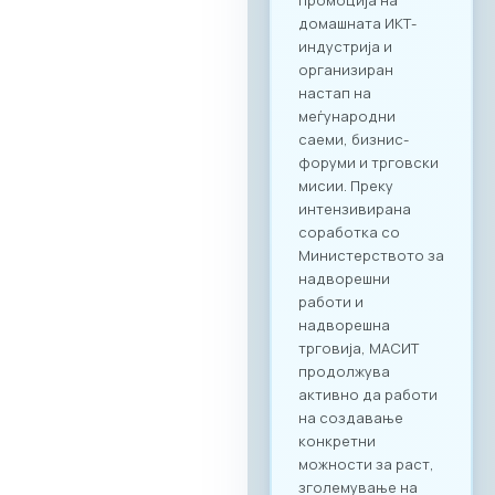
2026“ нуди
стратешка можност
за македонските
компании да
остварат директен
контакт со повеќе
од 20 реномирани
грчки ИКТ компании
кои доаѓаат во
Скопје со цел
воспоставување
конкретна деловна
соработка.
Форумот е
конципиран да
поттикне не само
соработка во
рамки на
технолошкиот
сектор, туку и
меѓусекторско