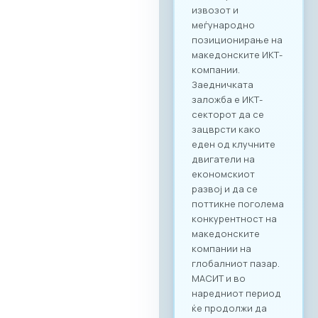
поврзување. Покрај
ИКТ секторот, на
настанот се
очекува присуство
на компании од
различни
индустрии, со што
се отвора широк
простор за
дигитализација на
бизнис процесите
и директни средби
помеѓу домашните
ИКТ добавувачи и
потенцијални
клиенти од други
стопански гранки.
Преку наменската
B2B платформа,
сите учесници ќе
можат ефикасно да
го менаџираат