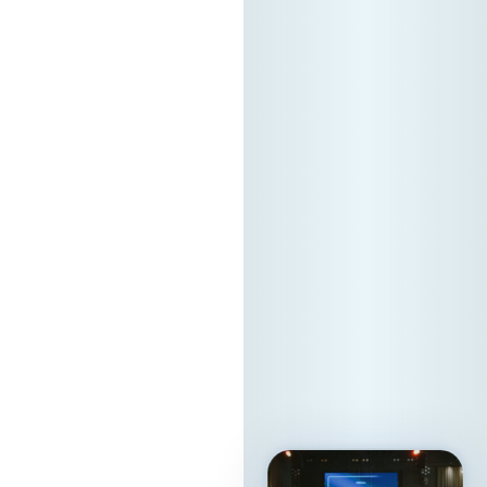
докажувајќи дека
вистинската
регионална tech
соработка
започнува токму
тука. Форумот е
поддржан од
Стопанска Банка
АД Скопје
Локација: Хотел
Holiday Inn Скопје
Ве очекуваме!
13. 05. 2026г.
Прочитај
повеќе