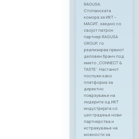
RAGUSA,
Стопанската
комора за ИКТ –
МАСИТ, заедно со
својот патрон
партнер RAGUSA
GROUP, го
реализираа првиот
деловен бранч под
името „CONNECT &
TASTE“. Настанот
послужи како
платформа за
директно
поврзување на
лидерите од ИКТ
индустријата со
цел градење нови
партнерства и
истражување на
можности за