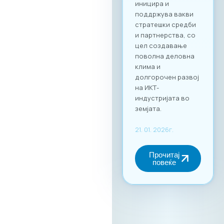
своето време и да
реализираат
однапред
закажани
состаноци со
точно дефинирани
деловни цели, како
за регионална
експанзија, така и
за внатрешна
дигитална
трансформација.
За учество на
форумот и
максимално
искористување на
потенцијалот за
вмрежување,
задолжителна е
регистрација преку
нашата официјална