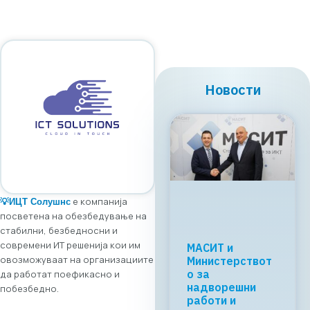
Новости
е компанија
💡
ИЦТ Солушнс
посветена на обезбедување на
стабилни, безбедносни и
современи ИТ решенија кои им
Регионалната
овозможуваат на организациите
tech соработка
започнува во
да работат поефикасно и
Скопје: Digital
побезбедно.
Bridge &