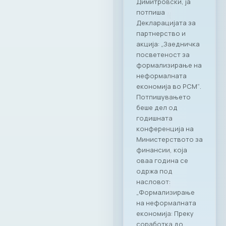
Димитровски, ја
потпиша
Декларацијата за
партнерство и
акција: „Заедничка
посветеност за
формализирање на
неформалната
економија во РСМ“.
Потпишувањето
беше дел од
годишната
конференција на
Министерството за
финансии, која
оваа година се
одржа под
насловот:
„Формализирање
на неформалната
економија: Преку
соработка до