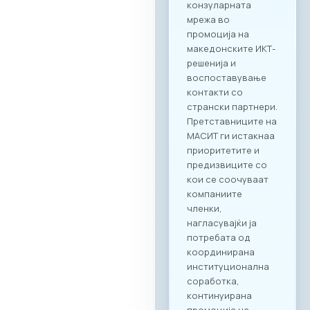
секторите во
двете земји,
пленарен преглед
на процесите на
дигитализација во
клучните
индустрии, како и
сесии за однапред
закажани B2B
состаноци.
Целосната агенда
за настанот е
достапна на
следниот линк:
Превземи PDF
Агенда
Регистрација и
Matchmaking
Учеството на
„Digital Bridge &
Business ICT Forum