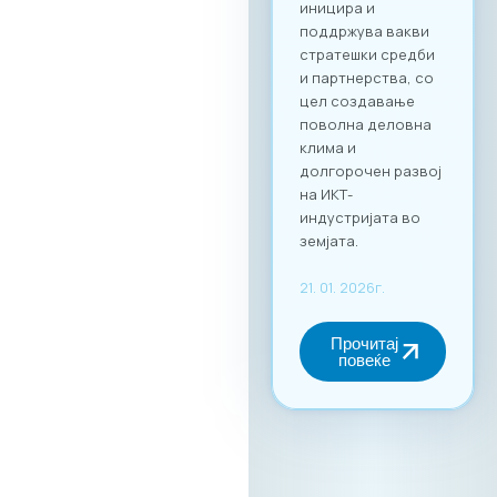
своето време и да
реализираат
однапред
закажани
состаноци со
точно дефинирани
деловни цели, како
за регионална
експанзија, така и
за внатрешна
дигитална
трансформација.
За учество на
форумот и
максимално
искористување на
потенцијалот за
вмрежување,
задолжителна е
регистрација преку
нашата официјална