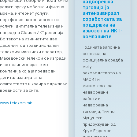
корисници: говорни и податочни
Business ICT
услуги преку мобилна и фиксна
Forum 2026 –
04.06.2026
мрежа, интернет услуги,
портфолио на конвергентни
За првпат се
услуги, дигитална телевизија и
создава
напредни Cloud и ИКТ решенија.
организирана
Во текот на изминатите две
business bridge
децении, од традиционален
платформа помеѓу
телекомуникациски оператор,
македонскиот и
Македонски Телеком се изгради
грчкиот ИКТ
и се позиционираше во
сектор. На 4 јуни
компанија која ја предводи
2026 година во
дигитализацијата на
Скопје,
општеството и креира одржливи
Стопанската
вредности за сите.
комора за
информатички и
www.telekom.mk
телекомуникациск
и технологии
МАСИТ, во
соработка со
грчката