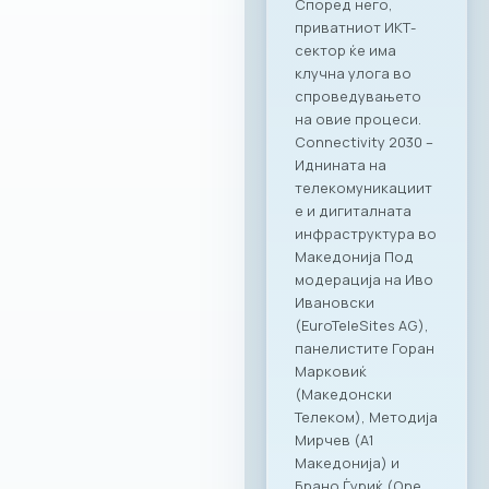
вредност за
компаниите
членки. Како
патрон партнер, за
заедницата на
МАСИТ
подготвивме
специјална
програма со
ексклузивни
бенефити која ќе
биде достапна во
сите наши локации
– PARK by Ragusa,
RAGUSA 360, Ragusa
919 и Kinder PARK.
Нашата цел е да
понудиме врвно
искуство и
поддршка како за
компаниите, така и
за сите нивни