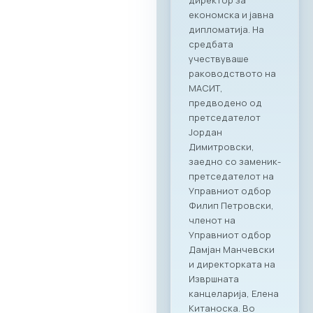
асоцијација на ИКТ
компании SETPE, го
најавуваат
одржувањето на
првиот
македонско-грчки
„Digital Bridge &
Business ICT Forum“.
Овој форум
претставува прва
организирана
„business bridge“
платформа помеѓу
македонскиот и
грчкиот ИКТ
сектор, со цел
поттикнување на
регионалниот
раст, отворање
нови пазари и
воспоставување