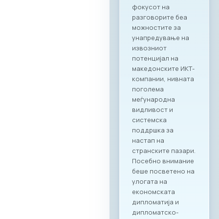
директни
партнерства
помеѓу компаниите
од двете земји.
Програма на
настанот Настанот
ќе биде отворен со
обраќања на
високо
министерско и
амбасадорско
ниво, по што ќе
следува свечено
потпишување на
Меморандум за
соработка помеѓу
МАСИТ и SETPE.
Програмата
предвидува
стручни
презентации за
состојбите во ИКТ