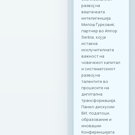
програма ги
опфаќа сите
компании кои се
членки на МАСИТ и
вработените во
компаните. Поглед
кон иднината:
Креирање
додадена
вредност Настанот
„CONNECT & TASTE“
е само почеток на
низата активности
кои имаат за цел
да ја зајакнат ИКТ
заедницата преку
квалитетно
вмрежување.
Комбинацијата на
врвна
гастрономија и