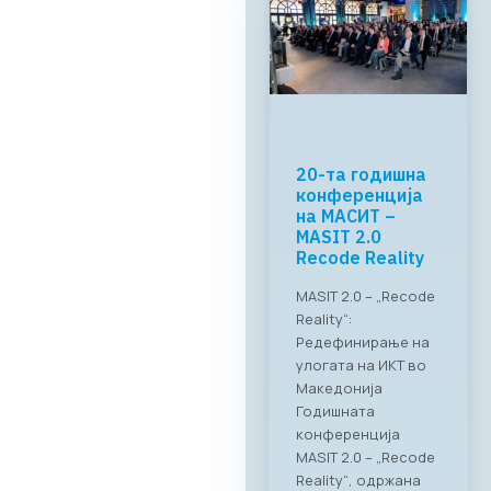
МАСИТ и
RAGUSA Group:
„CONNECT &
TASTE“
Успешно
реализиран
„CONNECT & TASTE“:
Нови стандарди за
деловно
вмрежување на ИКТ
секторот Во
прекрасниот
амбиент на
ресторанот PARK by