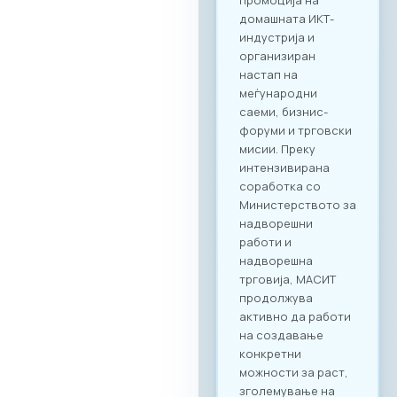
2026“ нуди
стратешка можност
за македонските
компании да
остварат директен
контакт со повеќе
од 20 реномирани
грчки ИКТ компании
кои доаѓаат во
Скопје со цел
воспоставување
конкретна деловна
соработка.
Форумот е
конципиран да
поттикне не само
соработка во
рамки на
технолошкиот
сектор, туку и
меѓусекторско