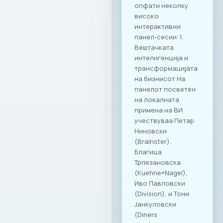
деловна дискусија
се покажа како
вистински модел
за поттикнување
на дијалог и
иновации во
секторот. МАСИТ
продолжува
посветено да
гради мостови и да
создава вредност
за своите членки,
поставувајќи нови,
повисоки
стандарди за
корпоративна
култура и
професионално
дружење во
Македонија.