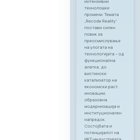
соработка во
опуштена, но
професионална
атмосфера.
Синергија помеѓу
технологијата и
врвното
угостителство
Главниот фокус на
„CONNECT & TASTE“
беше потврдување
на стратешкото
партнерство
помеѓу МАСИТ и
Ragusa Group.
Преку овој настан,
членките на
комората имаа
единствена
можност одблиску
да се запознаат со
капацитетите и