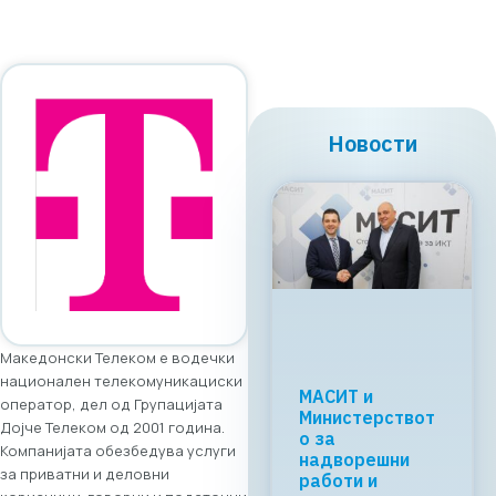
Новости
Македонски Телеком е водечки
национален телекомуникациски
Регионалната
оператор, дел од Групацијата
tech соработка
Дојче Телеком од 2001 година.
започнува во
Компанијата обезбедува услуги
Скопје: Digital
за приватни и деловни
Bridge &