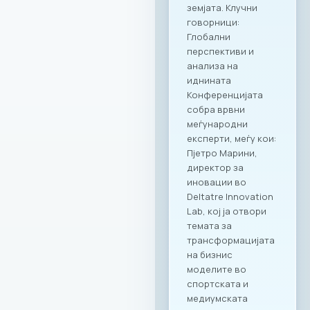
креираната
програма важат за
сите капацитети во
рамките на Ragusa
Group,
овозможувајќи им
на членките избор
на соодветен
амбиент за секоја
пригода: PARK by
RAGUSA GROUP – за
престижни настани
во срцето на
Градскиот парк;
RAGUSA 360 – за
ексклузивни
корпоративни
прослави со
панорамски
поглед; RAGUSA 919
– за автентични