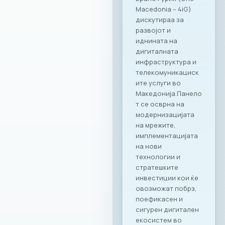
вработени,
поставувајќи нови
стандарди во
корпоративното
дружење.“ – изјави
Ирена Голомеиќ,
Директор на
продажба, RAGUSA
Group Сеопфатно
партнерство со
целото портфолио
на Ragusa Group
Она што ја прави
оваа соработка
посебна е
нејзиниот широк
опсег.
Стратешкото
партнерство и
придобивките од
специјално