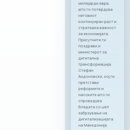
моќен сојузник кој
гарантира
беспрекорна
организација и
поддршка за сите
идни корпоративни
активности,“ велат
од комората. „Ни
претставува
особена чест што
го одбележуваме
почетокот на ова
стратешко
партнерство со
МАСИТ. Веруваме
дека оваа
соработка ќе
донесе нови
можности и
вистинска
додадена