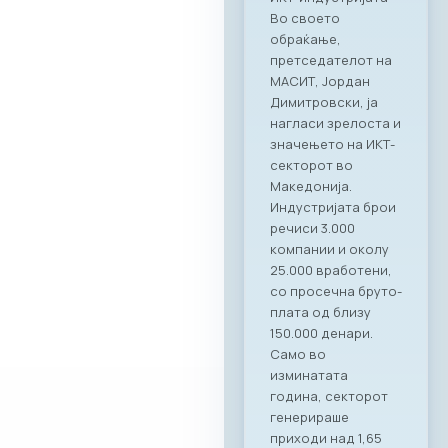
професионалност
а на Ragusa Group –
лидер во областа
на организација на
корпоративни
настани и
гостопримство.
„Овој настан
потврди дека
најдобрите идеи и
стратешки
партнерства се
создаваат кога
професионалност
а се среќава со
вистинските
соработници. Со
Ragusa Group како
наш патрон
партнер, членките
на МАСИТ добиваат