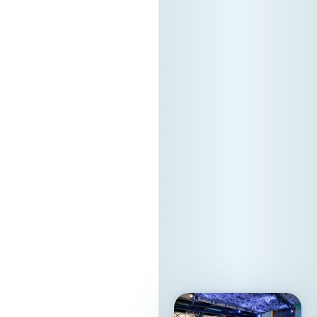
докажувајќи дека
вистинската
регионална tech
соработка
започнува токму
тука. Форумот е
поддржан од
Стопанска Банка
АД Скопје
Локација: Хотел
Holiday Inn Скопје
Ве очекуваме!
13. 05. 2026г.
Прочитај
повеќе