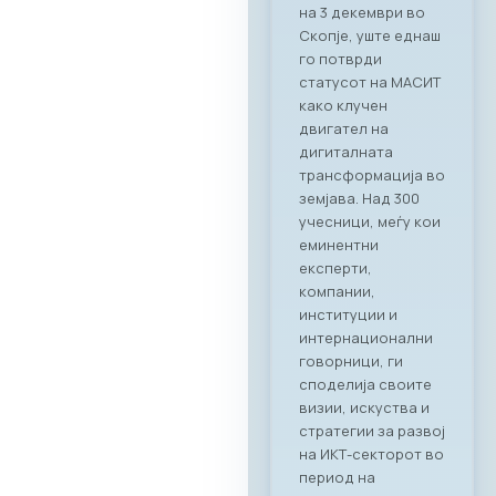
RAGUSA,
Стопанската
комора за ИКТ –
МАСИТ, заедно со
својот патрон
партнер RAGUSA
GROUP, го
реализираа првиот
деловен бранч под
името „CONNECT &
TASTE“. Настанот
послужи како
платформа за
директно
поврзување на
лидерите од ИКТ
индустријата со
цел градење нови
партнерства и
истражување на
можности за