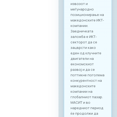
поврзување. Покрај
ИКТ секторот, на
настанот се
очекува присуство
на компании од
различни
индустрии, со што
се отвора широк
простор за
дигитализација на
бизнис процесите
и директни средби
помеѓу домашните
ИКТ добавувачи и
потенцијални
клиенти од други
стопански гранки.
Преку наменската
B2B платформа,
сите учесници ќе
можат ефикасно да
го менаџираат