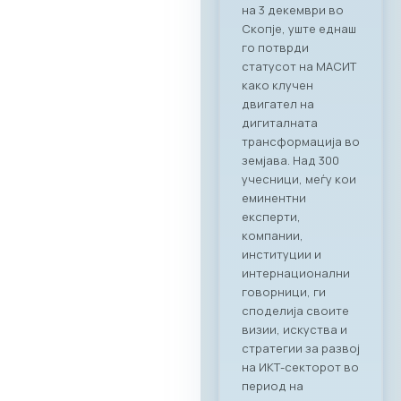
RAGUSA,
Стопанската
комора за ИКТ –
МАСИТ, заедно со
својот патрон
партнер RAGUSA
GROUP, го
реализираа првиот
деловен бранч под
името „CONNECT &
TASTE“. Настанот
послужи како
платформа за
директно
поврзување на
лидерите од ИКТ
индустријата со
цел градење нови
партнерства и
истражување на
можности за