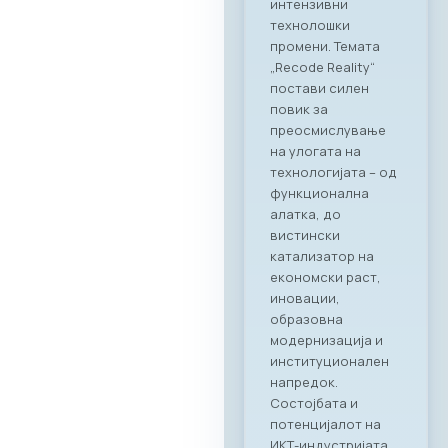
соработка во
опуштена, но
професионална
атмосфера.
Синергија помеѓу
технологијата и
врвното
угостителство
Главниот фокус на
„CONNECT & TASTE“
беше потврдување
на стратешкото
партнерство
помеѓу МАСИТ и
Ragusa Group.
Преку овој настан,
членките на
комората имаа
единствена
можност одблиску
да се запознаат со
капацитетите и