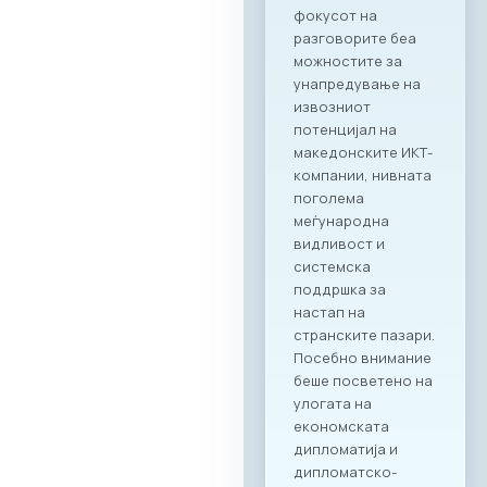
директни
партнерства
помеѓу компаниите
од двете земји.
Програма на
настанот Настанот
ќе биде отворен со
обраќања на
високо
министерско и
амбасадорско
ниво, по што ќе
следува свечено
потпишување на
Меморандум за
соработка помеѓу
МАСИТ и SETPE.
Програмата
предвидува
стручни
презентации за
состојбите во ИКТ