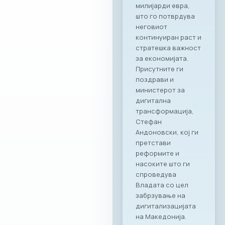
моќен сојузник кој
гарантира
беспрекорна
организација и
поддршка за сите
идни корпоративни
активности,“ велат
од комората. „Ни
претставува
особена чест што
го одбележуваме
почетокот на ова
стратешко
партнерство со
МАСИТ. Веруваме
дека оваа
соработка ќе
донесе нови
можности и
вистинска
додадена