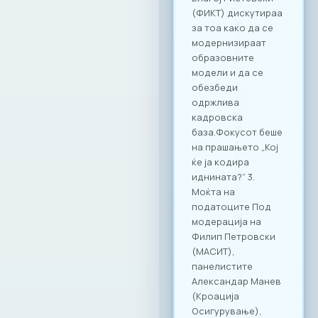
решенија
Заедничка
посветеност за
формализирање на
неформалната
економија во РСМ
Стопанската
комора за
информатички и
комуникациски
технологии –
МАСИТ, се
приклучи кон
националната
иницијатива за
намалување на
неформалната
економија.
Претседателот на
МАСИТ, Јордан