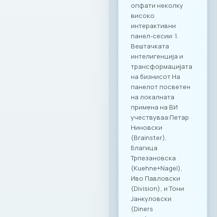
деловна дискусија
се покажа како
вистински модел
за поттикнување
на дијалог и
иновации во
секторот. МАСИТ
продолжува
посветено да
гради мостови и да
создава вредност
за своите членки,
поставувајќи нови,
повисоки
стандарди за
корпоративна
култура и
професионално
дружење во
Македонија.