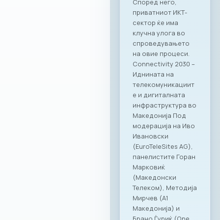
вредност за
компаниите
членки. Како
патрон партнер, за
заедницата на
МАСИТ
подготвивме
специјална
програма со
ексклузивни
бенефити која ќе
биде достапна во
сите наши локации
– PARK by Ragusa,
RAGUSA 360, Ragusa
919 и Kinder PARK.
Нашата цел е да
понудиме врвно
искуство и
поддршка како за
компаниите, така и
за сите нивни