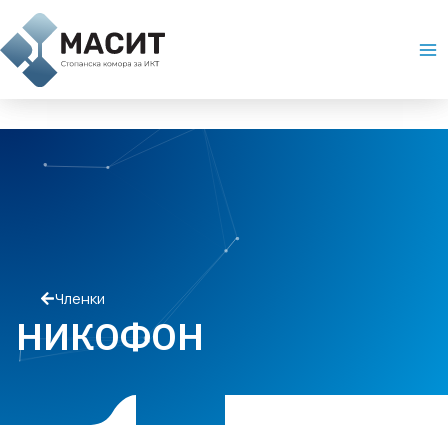
Skip
Ma
to
Me
content
Членки
НИКОФОН