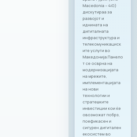
вработени,
поставувајќи нови
стандарди во
корпоративното
дружење.“ – изјави
Ирена Голомеиќ,
Директор на
продажба, RAGUSA
Group Сеопфатно
партнерство со
целото портфолио
на Ragusa Group
Она што ја прави
оваа соработка
посебна е
нејзиниот широк
опсег.
Стратешкото
партнерство и
придобивките од
специјално