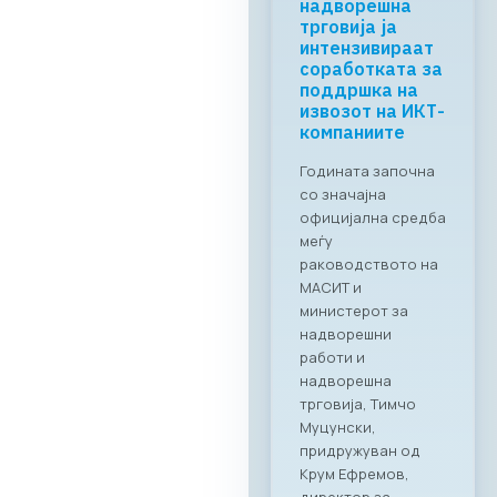
Business ICT
Forum 2026 –
04.06.2026
За првпат се
создава
организирана
business bridge
платформа помеѓу
македонскиот и
грчкиот ИКТ
сектор. На 4 јуни
2026 година во
Скопје,
Стопанската
комора за
информатички и
телекомуникациск
и технологии
МАСИТ, во
соработка со
грчката