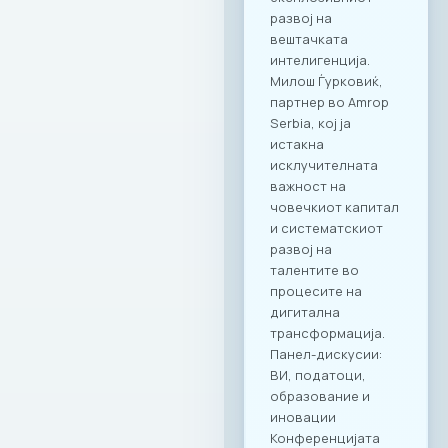
програма ги
опфаќа сите
компании кои се
членки на МАСИТ и
вработените во
компаните. Поглед
кон иднината:
Креирање
додадена
вредност Настанот
„CONNECT & TASTE“
е само почеток на
низата активности
кои имаат за цел
да ја зајакнат ИКТ
заедницата преку
квалитетно
вмрежување.
Комбинацијата на
врвна
гастрономија и