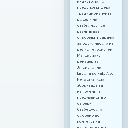
деловни ручеци и
настани; KINDER
PARK – идеално
место за семејни и
тимски дружења со
најмладите.
Ексклузивни
привилегии за
компаниите и
вработените
Заедницата на
МАСИТ добива
пристап до
ексклузивни
бенефити и
повластени услови
кои се внимателно
дизајнирани да
одговорат на
потребите на
современиот ИКТ
сектор. Оваа