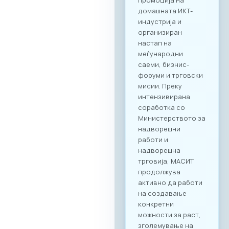
2026“ нуди
стратешка можност
за македонските
компании да
остварат директен
контакт со повеќе
од 20 реномирани
грчки ИКТ компании
кои доаѓаат во
Скопје со цел
воспоставување
конкретна деловна
соработка.
Форумот е
конципиран да
поттикне не само
соработка во
рамки на
технолошкиот
сектор, туку и
меѓусекторско