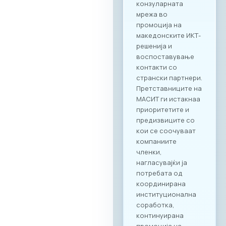
секторите во
двете земји,
пленарен преглед
на процесите на
дигитализација во
клучните
индустрии, како и
сесии за однапред
закажани B2B
состаноци.
Целосната агенда
за настанот е
достапна на
следниот линк:
Превземи PDF
Агенда
Регистрација и
Matchmaking
Учеството на
„Digital Bridge &
Business ICT Forum