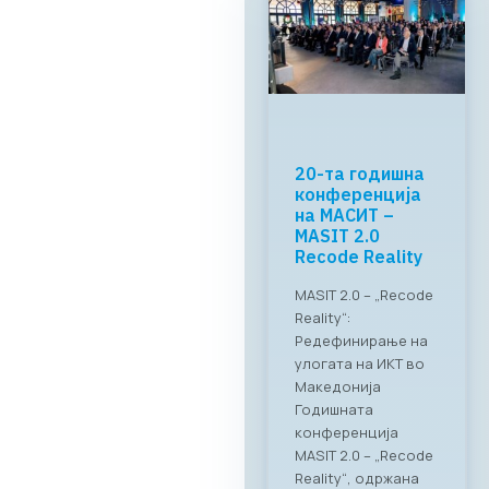
МАСИТ и
RAGUSA Group:
„CONNECT &
TASTE“
Успешно
реализиран
„CONNECT & TASTE“:
Нови стандарди за
деловно
вмрежување на ИКТ
секторот Во
прекрасниот
амбиент на
ресторанот PARK by