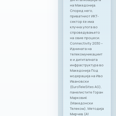
вистинска
додадена
вредност за
компаниите
членки. Како
патрон партнер, за
заедницата на
МАСИТ
подготвивме
специјална
програма со
ексклузивни
бенефити која ќе
биде достапна во
сите наши локации
– PARK by Ragusa,
RAGUSA 360, Ragusa
919 и Kinder PARK.
Нашата цел е да
понудиме врвно
искуство и
поддршка како за