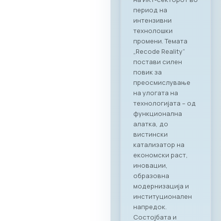
истражување на
можности за
соработка во
опуштена, но
професионална
атмосфера.
Синергија помеѓу
технологијата и
врвното
угостителство
Главниот фокус на
„CONNECT & TASTE“
беше потврдување
на стратешкото
партнерство
помеѓу МАСИТ и
Ragusa Group.
Преку овој настан,
членките на
комората имаа
единствена
можност одблиску