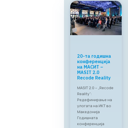
МАСИТ и
RAGUSA Group:
„CONNECT &
TASTE“
Успешно
реализиран
„CONNECT & TASTE“:
Нови стандарди за
деловно
вмрежување на ИКТ
секторот Во
прекрасниот