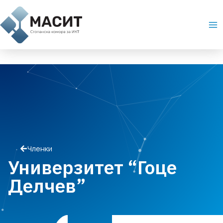
Skip
Ma
to
Me
content
Членки
Универзитет “Гоце
Делчев”