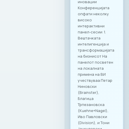
врвна
гастрономија и
деловна дискусија
се покажа како
вистински модел
за поттикнување
на дијалог и
иновации во
секторот. МАСИТ
продолжува
посветено да
гради мостови и да
создава вредност
за своите членки,
поставувајќи нови,
повисоки
стандарди за
корпоративна
култура и
професионално
дружење во