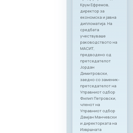
соработка со
грчката
асоцијација на ИКТ
компании SETPE, го
најавуваат
одржувањето на
првиот
македонско-грчки
„Digital Bridge &
Business ICT Forum“.
Овој форум
претставува прва
организирана
„business bridge“
платформа помеѓу
македонскиот и
грчкиот ИКТ
сектор, со цел
поттикнување на
регионалниот
раст, отворање
нови пазари и