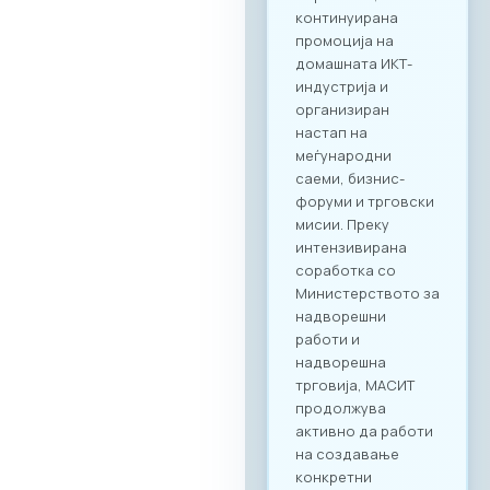
„Digital Bridge &
Business ICT Forum
2026“ нуди
стратешка можност
за македонските
компании да
остварат директен
контакт со повеќе
од 20 реномирани
грчки ИКТ компании
кои доаѓаат во
Скопје со цел
воспоставување
конкретна деловна
соработка.
Форумот е
конципиран да
поттикне не само
соработка во
рамки на
технолошкиот
сектор, туку и