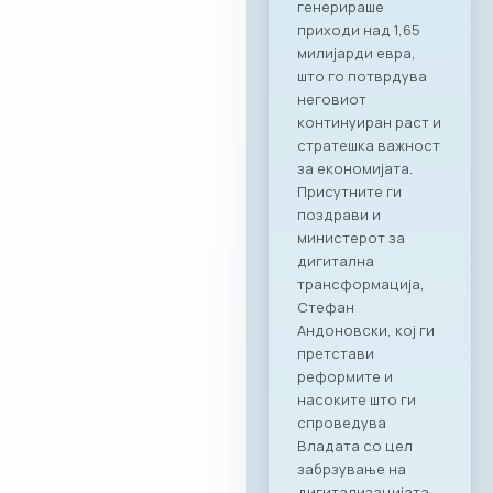
партнер, членките
на МАСИТ добиваат
моќен сојузник кој
гарантира
беспрекорна
организација и
поддршка за сите
идни корпоративни
активности,“ велат
од комората. „Ни
претставува
особена чест што
го одбележуваме
почетокот на ова
стратешко
партнерство со
МАСИТ. Веруваме
дека оваа
соработка ќе
донесе нови
можности и