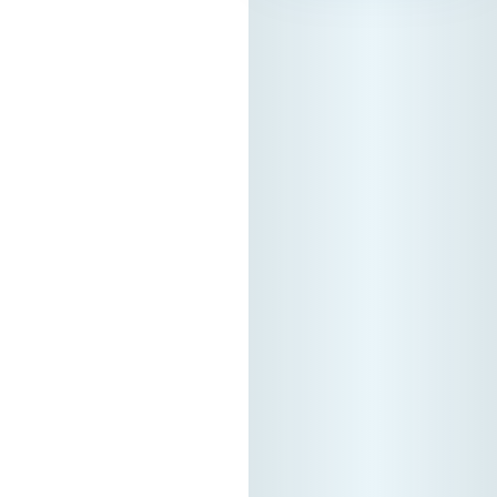
регистрација преку
нашата официјална
платформа. Ова е
единствениот
начин за да
станете дел од B2B
заедницата и да ги
закажете вашите
состаноци. Зошто
да се
регистрирате?
Бидете видливи:
Вашата
регистрација на
платформата е
вашиот „дигитален
штанд“ – грчките
компании тука го
бараат својот
следен партнер.
Осигурајте ги
вашите термини: