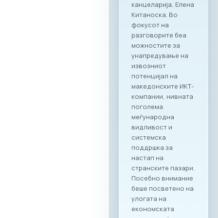
воспоставување
директни
партнерства
помеѓу компаниите
од двете земји.
Програма на
настанот Настанот
ќе биде отворен со
обраќања на
високо
министерско и
амбасадорско
ниво, по што ќе
следува свечено
потпишување на
Меморандум за
соработка помеѓу
МАСИТ и SETPE.
Програмата
предвидува
стручни