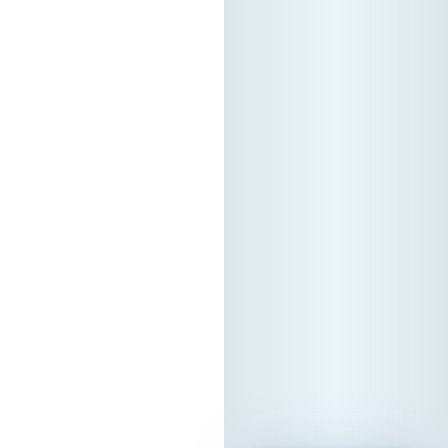
економска
синергија,
докажувајќи дека
вистинската
регионална tech
соработка
започнува токму
тука. Форумот е
поддржан од
Стопанска Банка
АД Скопје
Локација: Хотел
Holiday Inn Скопје
Ве очекуваме!
13. 05. 2026г.
Прочитај
повеќе