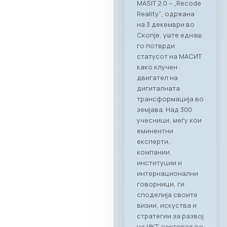
амбиент на
ресторанот PARK by
RAGUSA,
Стопанската
комора за ИКТ –
МАСИТ, заедно со
својот патрон
партнер RAGUSA
GROUP, го
реализираа првиот
деловен бранч под
името „CONNECT &
TASTE“. Настанот
послужи како
платформа за
директно
поврзување на
лидерите од ИКТ
индустријата со
цел градење нови
партнерства и