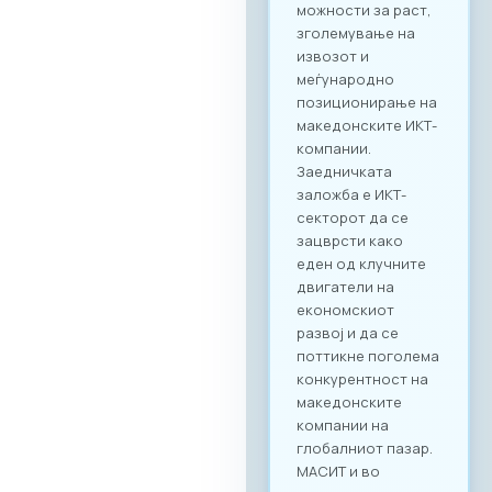
меѓусекторско
поврзување. Покрај
ИКТ секторот, на
настанот се
очекува присуство
на компании од
различни
индустрии, со што
се отвора широк
простор за
дигитализација на
бизнис процесите
и директни средби
помеѓу домашните
ИКТ добавувачи и
потенцијални
клиенти од други
стопански гранки.
Преку наменската
B2B платформа,
сите учесници ќе