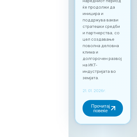
можат ефикасно да
го менаџираат
своето време и да
реализираат
однапред
закажани
состаноци со
точно дефинирани
деловни цели, како
за регионална
експанзија, така и
за внатрешна
дигитална
трансформација.
За учество на
форумот и
максимално
искористување на
потенцијалот за
вмрежување,
задолжителна е