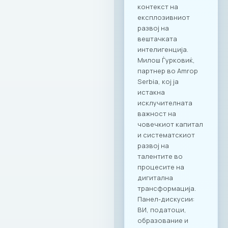
современиот ИКТ
сектор. Оваа
програма ги
опфаќа сите
компании кои се
членки на МАСИТ и
вработените во
компаните. Поглед
кон иднината:
Креирање
додадена
вредност Настанот
„CONNECT & TASTE“
е само почеток на
низата активности
кои имаат за цел
да ја зајакнат ИКТ
заедницата преку
квалитетно
вмрежување.
Комбинацијата на