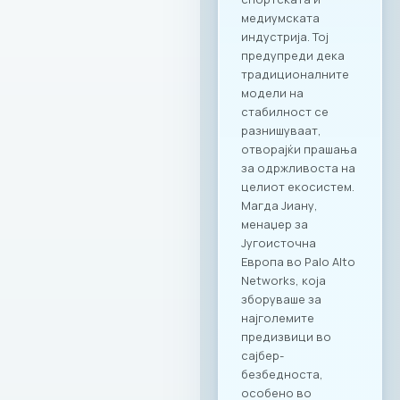
поглед; RAGUSA 919
– за автентични
деловни ручеци и
настани; KINDER
PARK – идеално
место за семејни и
тимски дружења со
најмладите.
Ексклузивни
привилегии за
компаниите и
вработените
Заедницата на
МАСИТ добива
пристап до
ексклузивни
бенефити и
повластени услови
кои се внимателно
дизајнирани да
одговорат на
потребите на