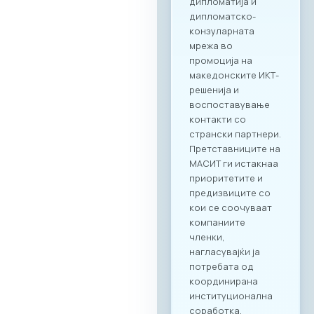
презентации за
состојбите во ИКТ
секторите во
двете земји,
пленарен преглед
на процесите на
дигитализација во
клучните
индустрии, како и
сесии за однапред
закажани B2B
состаноци.
Целосната агенда
за настанот е
достапна на
следниот линк:
Превземи PDF
Агенда
Регистрација и
Matchmaking
Учеството на