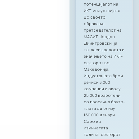
да се запознаат со
капацитетите и
професионалност
а на Ragusa Group –
лидер во областа
на организација на
корпоративни
настани и
гостопримство.
„Овој настан
потврди дека
најдобрите идеи и
стратешки
партнерства се
создаваат кога
професионалност
а се среќава со
вистинските
соработници. Со
Ragusa Group како
наш патрон