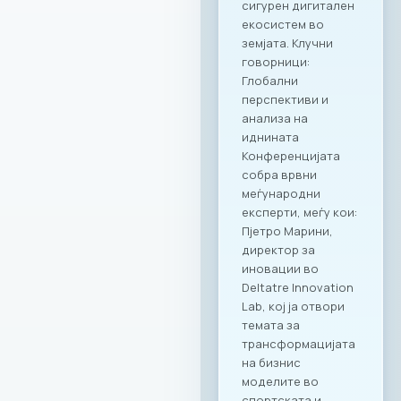
придобивките од
специјално
креираната
програма важат за
сите капацитети во
рамките на Ragusa
Group,
овозможувајќи им
на членките избор
на соодветен
амбиент за секоја
пригода: PARK by
RAGUSA GROUP – за
престижни настани
во срцето на
Градскиот парк;
RAGUSA 360 – за
ексклузивни
корпоративни
прослави со
панорамски