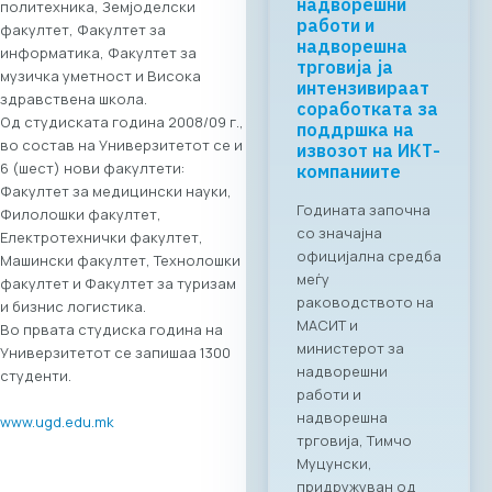
Скопје: Digital
политехника, Земјоделски
Bridge &
факултет, Факултет за
Business ICT
информатика, Факултет за
Forum 2026 –
музичка уметност и Висока
04.06.2026
здравствена школа.
Од студиската година 2008/09 г.,
За првпат се
во состав на Универзитетот се и
создава
6 (шест) нови факултети:
организирана
Факултет за медицински науки,
business bridge
Филолошки факултет,
платформа помеѓу
Електротехнички факултет,
македонскиот и
Машински факултет, Технолошки
грчкиот ИКТ
факултет и Факултет за туризам
сектор. На 4 јуни
и бизнис логистика.
2026 година во
Во првата студиска година на
Скопје,
Универзитетот се запишаа 1300
Стопанската
студенти.
комора за
информатички и
www.ugd.edu.mk
телекомуникациск
и технологии
МАСИТ, во