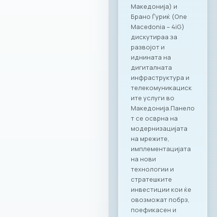
компаниите, така и
за сите нивни
вработени,
поставувајќи нови
стандарди во
корпоративното
дружење.“ – изјави
Ирена Голомеиќ,
Директор на
продажба, RAGUSA
Group Сеопфатно
партнерство со
целото портфолио
на Ragusa Group
Она што ја прави
оваа соработка
посебна е
нејзиниот широк
опсег.
Стратешкото
партнерство и