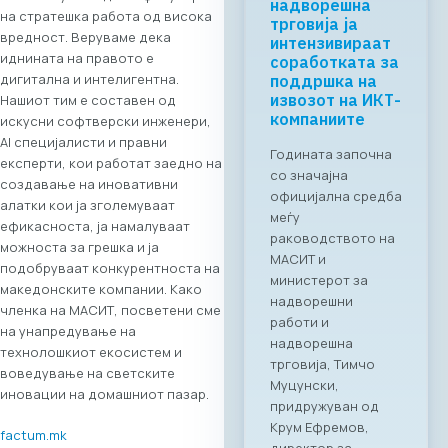
на стратешка работа од висока
вредност. Веруваме дека
иднината на правото е
дигитална и интелигентна.
Нашиот тим е составен од
искусни софтверски инженери,
AI специјалисти и правни
експерти, кои работат заедно на
создавање на иновативни
алатки кои ја зголемуваат
ефикасноста, ја намалуваат
можноста за грешка и ја
подобруваат конкурентноста на
македонските компании. Како
членка на МАСИТ, посветени сме
на унапредување на
технолошкиот екосистем и
воведување на светските
иновации на домашниот пазар.
factum.mk