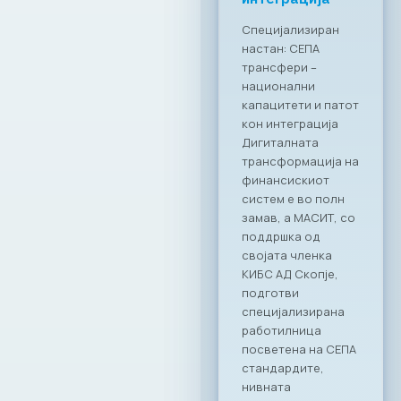
Специјализиран
настан: СЕПА
трансфери –
национални
капацитети и патот
кон интеграција
Дигиталната
трансформација на
финансискиот
систем е во полн
замав, а МАСИТ, со
поддршка од
својата членка
КИБС АД Скопје,
подготви
специјализирана
работилница
посветена на СЕПА
стандардите,
нивната