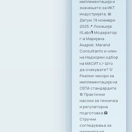
имплементација и
значењето за ИКТ
индустријата. 📅
Датум: 19 ноември
2025📍 Локација:
itLabs🎙️ Модератор:
г-а Маријана
Андриќ, Marand
Consultants и член
на Надзорен одбор
на МАСИТ 👉 Што
да очекувате? 💡
Реални чекори за
имплементација на
СЕПА стандардите
⚙️ Практични
насоки за техничка
и регулаторна
подготовка 🏦
Стручни
согледувања за
иднината на