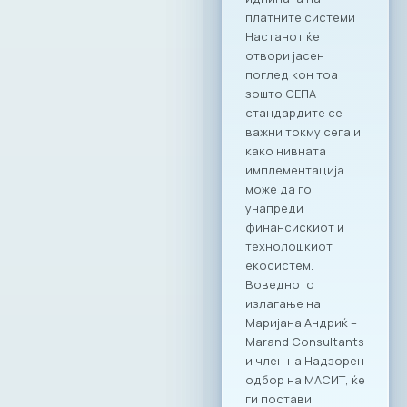
платните системи
Настанот ќе
отвори јасен
поглед кон тоа
зошто СЕПА
стандардите се
важни токму сега и
како нивната
имплементација
може да го
унапреди
финансискиот и
технолошкиот
екосистем.
Воведното
излагање на
Маријана Андриќ –
Marand Consultants
и член на Надзорен
одбор на МАСИТ, ќе
ги постави