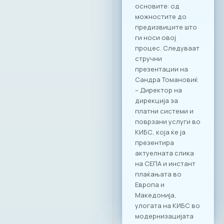
основите: од
можностите до
предизвиците што
ги носи овој
процес. Следуваат
стручни
презентации на
Сандра Томановиќ
– Директор на
дирекција за
платни системи и
поврзани услуги во
КИБС, која ќе ја
презентира
актуелната слика
на СЕПА и инстант
плаќањата во
Европа и
Македонија,
улогата на КИБС во
модернизацијата