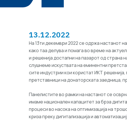
13.12.2022
На 13ти декември 2022 се одржа настанот на
како таа делува и помага во време на актуе
и решенија достапни на пазарот од страна н
слушнеме искуствата на еминентни претста
сите индустрии кои користат ИКТ решенија,
претставници на донаторската заедница, п
Панелистите во рамки на настанот се осврна
имаме национален капацитет за брза дигитал
процеси во насока на оптимизација на трош
криза преку дигитализација и автоматизациј