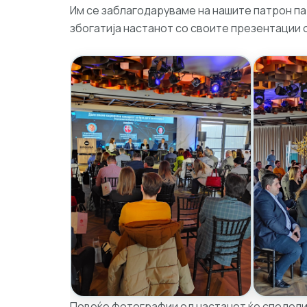
Им се заблагодаруваме на нашите патрон па
збогатија настанот со своите презентации 
Повеќе фотографии од настанот ќе сподели