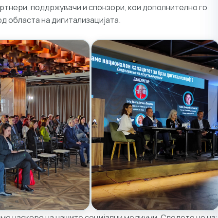
ртнери, поддржувачи и спонзори, кои дополнително го
од областа на дигитализацијата.
ме наскоро на нашите социјални медиуми. Следете не на: