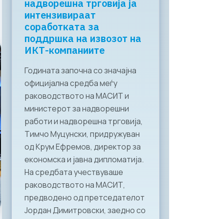
надворешна трговија ја
интензивираат
соработката за
поддршка на извозот на
ИКТ-компаниите
Годината започна со значајна
официјална средба меѓу
раководството на МАСИТ и
министерот за надворешни
работи и надворешна трговија,
Тимчо Муцунски, придружуван
од Крум Ефремов, директор за
економска и јавна дипломатија.
На средбата учествуваше
раководството на МАСИТ,
предводено од претседателот
Јордан Димитровски, заедно со