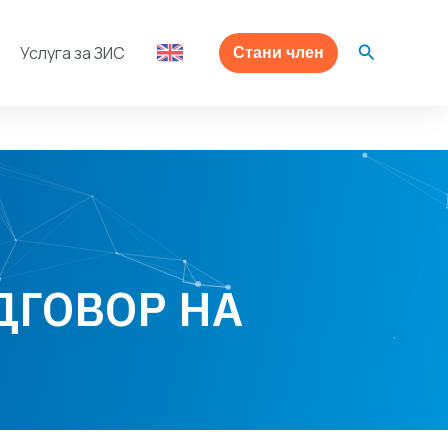
Search
Услуга за ЗИС
Стани член
ДГОВОР НА