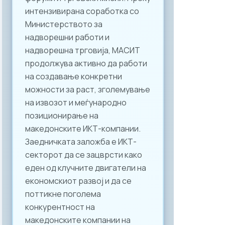
интензивирана соработка со
Министерството за
надворешни работи и
надворешна трговија, МАСИТ
продолжува активно да работи
на создавање конкретни
можности за раст, зголемување
на извозот и меѓународно
позиционирање на
македонските ИКТ-компании.
Заедничката заложба е ИКТ-
секторот да се зацврсти како
еден од клучните двигатели на
економскиот развој и да се
поттикне поголема
конкурентност на
македонските компании на