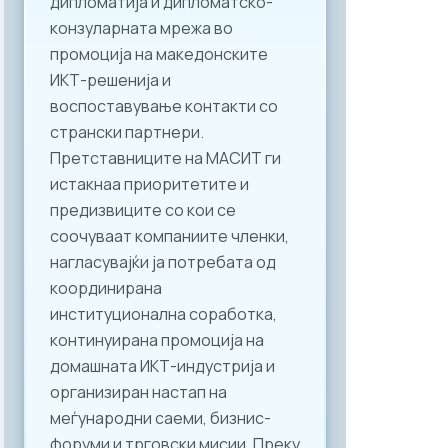
дипломатија и дипломатско-
конзуларната мрежа во
промоција на македонските
ИКТ-решенија и
воспоставување контакти со
странски партнери.
Претставниците на МАСИТ ги
истакнаа приоритетите и
предизвиците со кои се
соочуваат компаниите членки,
нагласувајќи ја потребата од
координирана
институционална соработка,
континуирана промоција на
домашната ИКТ-индустрија и
организиран настап на
меѓународни саеми, бизнис-
форуми и трговски мисии. Преку