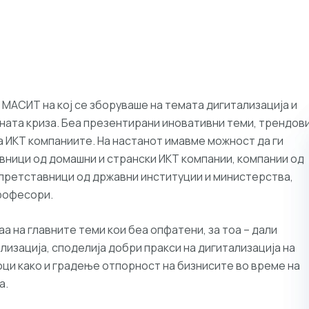
 МАСИТ на кој се зборуваше на темата дигитализација и
лната криза. Беа презентирани иновативни теми, трендов
а ИКТ компаниите. На настанот имавме можност да ги
вници од домашни и странски ИКТ компании, компании од
 претставници од државни институции и министерства,
рофесори.
а на главните теми кои беа опфатени, за тоа – дали
изација, споделија добри пракси на дигитализација на
оци како и градење отпорност на бизнисите во време на
а.