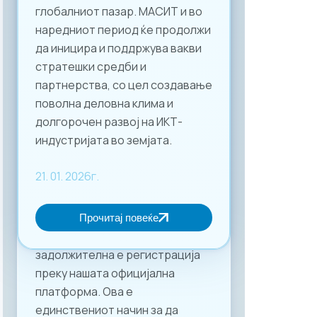
глобалниот пазар. МАСИТ и во
наредниот период ќе продолжи
да иницира и поддржува вакви
стратешки средби и
партнерства, со цел создавање
поволна деловна клима и
долгорочен развој на ИКТ-
индустријата во земјата.
21. 01. 2026г.
Прочитај повеќе