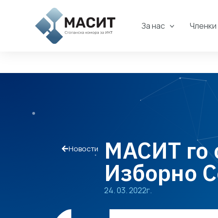
Skip
to
За нас
Членки
content
МАСИТ го 
Новости
Изборно 
24. 03. 2022г.