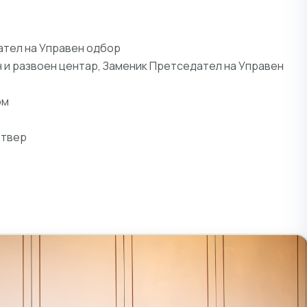
ател на Управен одбор
н и развоен центар, Заменик Претседател на Управен
ом
фтвер