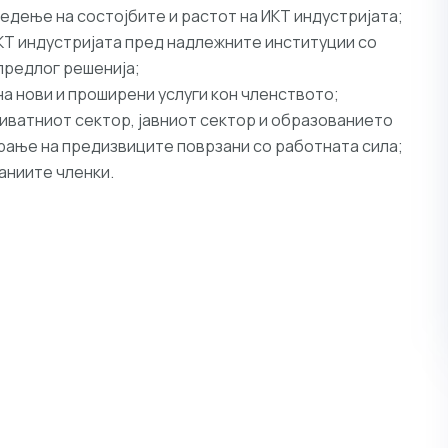
едење на состојбите и растот на ИКТ индустријата;
Т индустријата пред надлежните институции со
предлог решенија;
а нови и проширени услуги кон членството;
риватниот сектор, јавниот сектор и образованието
ање на предизвиците поврзани со работната сила;
аниите членки.