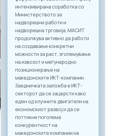
интензивирана соработка со
Министерството за
надворешни работи и
надворешна трговија, МАСИТ
продолжува активно да работи
на создавање конкретни
можности за раст, зголемување
на извозот и меѓународно
позиционирање на
македонските ИКТ-компании.
Заедничката заложба е ИКТ-
секторот да се зацврсти како
еден од клучните двигатели на
економскиот развој и да се
поттикне поголема
конкурентност на
македонските компании на