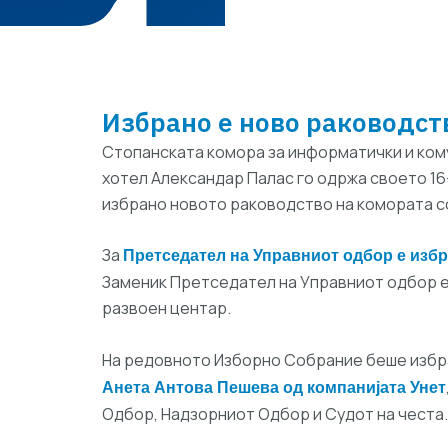
Избрано е ново раководст
Стопанската комора за информатички и кому
хотел Александар Палас го одржа своето 1
избрано новото раководство на комората со
За
Претседател на Управниот одбор е избр
Заменик Претседател на Управниот одбор е 
развоен центар.
На редовното Изборно Собрание беше избр
Анета Антова Пешева од компанијата Унет
Одбор, Надзорниот Одбор и Судот на честа