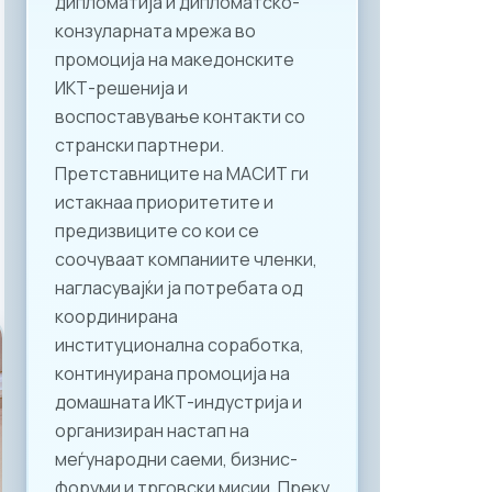
дипломатија и дипломатско-
конзуларната мрежа во
промоција на македонските
ИКТ-решенија и
воспоставување контакти со
странски партнери.
Претставниците на МАСИТ ги
истакнаа приоритетите и
предизвиците со кои се
соочуваат компаниите членки,
нагласувајќи ја потребата од
координирана
институционална соработка,
континуирана промоција на
домашната ИКТ-индустрија и
организиран настап на
меѓународни саеми, бизнис-
форуми и трговски мисии. Преку