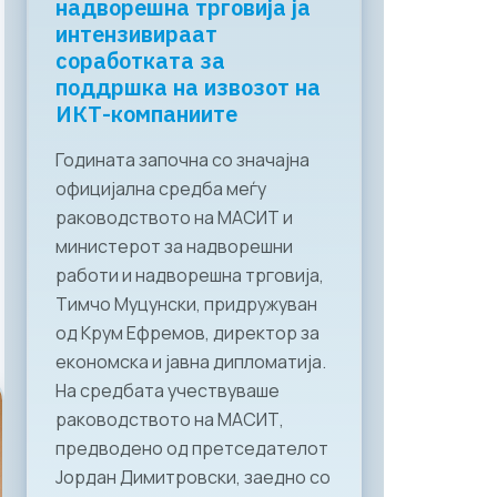
надворешна трговија ја
интензивираат
соработката за
поддршка на извозот на
ИКТ-компаниите
Годината започна со значајна
официјална средба меѓу
раководството на МАСИТ и
министерот за надворешни
работи и надворешна трговија,
Тимчо Муцунски, придружуван
од Крум Ефремов, директор за
економска и јавна дипломатија.
На средбата учествуваше
раководството на МАСИТ,
предводено од претседателот
Јордан Димитровски, заедно со