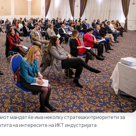
иот мандат ќе има неколку стратешки приоритети за
штита на интересите на ИКТ индустријата: