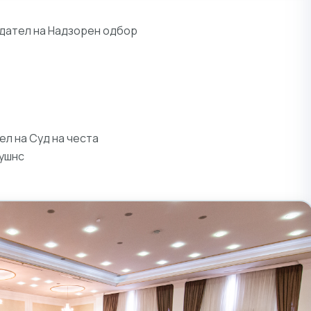
дател на Надзорен одбор
л на Суд на честа
лушнс