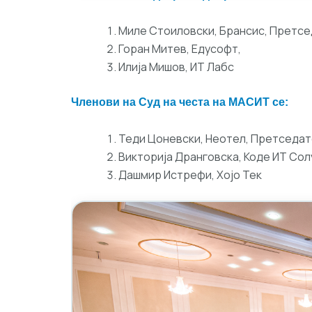
Миле Стоиловски, Брансис, Претсе
Горан Митев, Едусофт,
Илија Мишов, ИТ Лабс
Членови на Суд на честа на МАСИТ се:
Теди Цоневски, Неотел, Претседате
Викторија Дранговска, Коде ИТ Со
Дашмир Истрефи, Хојо Тек