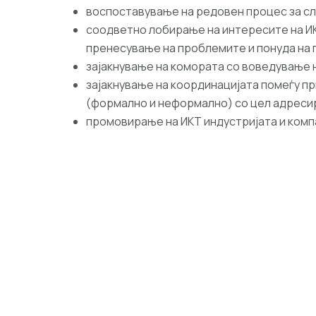
воспоставување на редовен процес за сл
соодветно лобирање на интересите на ИК
пренесување на проблемите и понуда на 
зајакнување на комората со воведување н
зајакнување на координацијата помеѓу п
(формално и неформално) со цел адресир
промовирање на ИКТ индустријата и комп