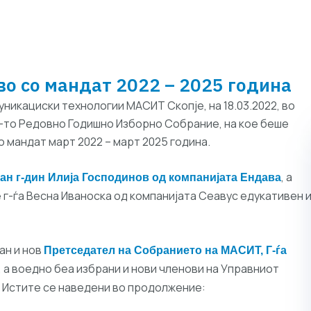
во со мандат 2022 – 2025 година
никациски технологии МАСИТ Скопје, на 18.03.2022, во
6-то Редовно Годишно Изборно Собрание, на кое беше
 мандат март 2022 – март 2025 година.
, a
ан г-дин Илија Господинов од компанијата Ендава
г-ѓа Весна Иваноска од компанијата Сеавус едукативен 
ан и нов
Претседател на Собранието на МАСИТ, Г-ѓа
, а воедно беа избрани и нови членови на Управниот
. Истите се наведени во продолжение: