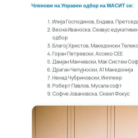
Членови на Управен одбор на МАСИТ се:
Илија Господинов, Ендава, Претсед
Весна Иваноска, Сеавус едукативе
одбор
Благој Христов, Македонски Телек
Горан Петревски, Ассеко СЕЕ
Дамјан Манчевски, Мак Систем Со
Драган Чепујноски, А1 Македонија
Ненад Чубриновски, Инплеер
Роберт Павлов, Мусала софт
Софче Јовановска, Скеил Фокус