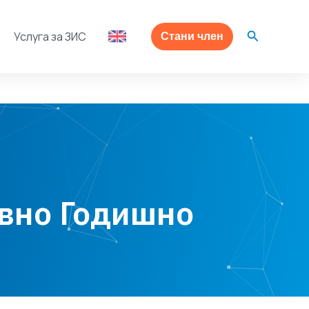
Search
Услуга за ЗИС
Стани член
овно Годишно