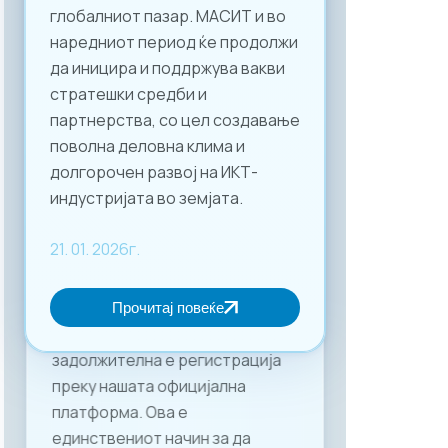
глобалниот пазар. МАСИТ и во
наредниот период ќе продолжи
да иницира и поддржува вакви
стратешки средби и
партнерства, со цел создавање
поволна деловна клима и
долгорочен развој на ИКТ-
индустријата во земјата.
21. 01. 2026г.
Прочитај повеќе