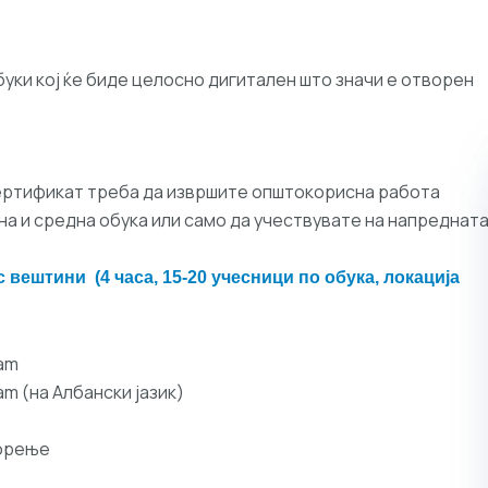
уки кој ќе биде целосно дигитален што значи е отворен
сертификат треба да извршите општокорисна работа
а и средна обука или само да учествувате на напреднат
с вештини (4 часа, 15-20 учесници по обука, локација
ram
m (на Албански јазик)
ворење