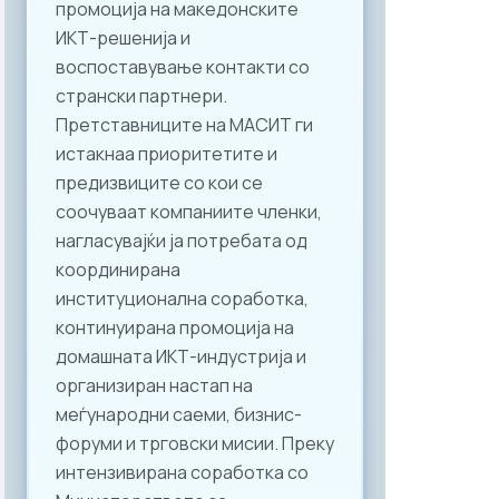
промоција на македонските
ИКТ-решенија и
воспоставување контакти со
странски партнери.
Претставниците на МАСИТ ги
истакнаа приоритетите и
предизвиците со кои се
соочуваат компаниите членки,
нагласувајќи ја потребата од
координирана
институционална соработка,
континуирана промоција на
домашната ИКТ-индустрија и
организиран настап на
меѓународни саеми, бизнис-
форуми и трговски мисии. Преку
интензивирана соработка со