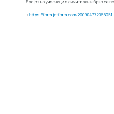
Бројот на учесници е лимитиран и брзо се п
>
https://form.jotform.com/200904772058051