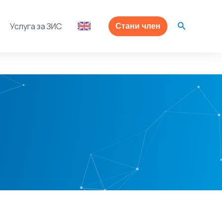
Search
Услуга за ЗИС
Стани член