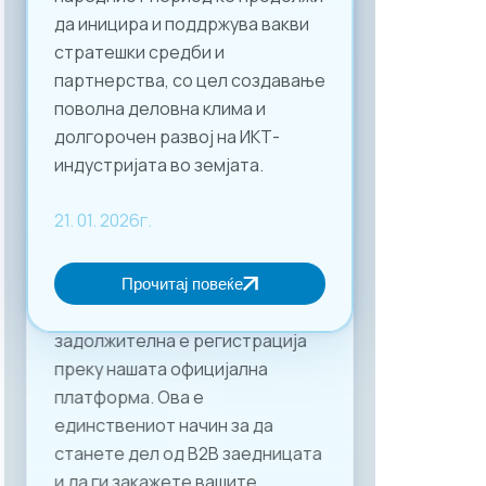
да иницира и поддржува вакви
стратешки средби и
партнерства, со цел создавање
поволна деловна клима и
долгорочен развој на ИКТ-
индустријата во земјата.
21. 01. 2026г.
Прочитај повеќе