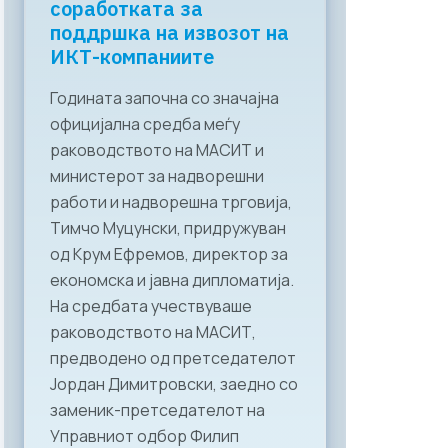
соработката за
поддршка на извозот на
ИКТ-компаниите
Годината започна со значајна
официјална средба меѓу
раководството на МАСИТ и
министерот за надворешни
работи и надворешна трговија,
Тимчо Муцунски, придружуван
од Крум Ефремов, директор за
економска и јавна дипломатија.
На средбата учествуваше
раководството на МАСИТ,
предводено од претседателот
Јордан Димитровски, заедно со
заменик-претседателот на
Управниот одбор Филип