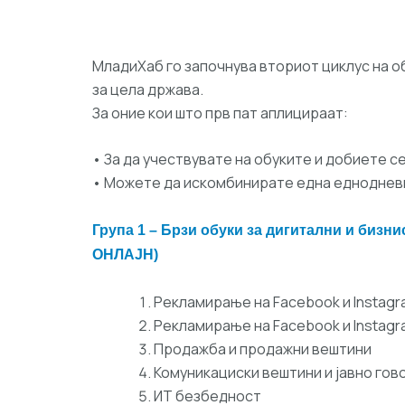
МладиХаб го започнува вториот циклус на об
за цела држава.
За оние кои што прв пат аплицираат:
• За да учествувате на обуките и добиете 
• Можете да искомбинирате една еднодневн
Група 1 – Брзи обуки за дигитални и бизни
ОНЛАЈН)
Рекламирање на Facebook и Instag
Рекламирање на Facebook и Instagra
Продажба и продажни вештини
Комуникациски вештини и јавно го
ИТ безбедност