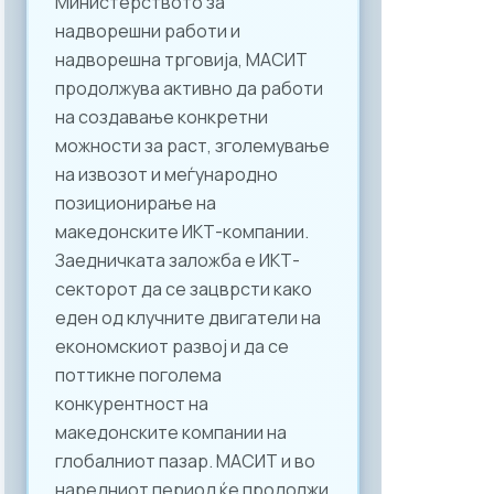
Министерството за
надворешни работи и
надворешна трговија, МАСИТ
продолжува активно да работи
на создавање конкретни
можности за раст, зголемување
на извозот и меѓународно
позиционирање на
македонските ИКТ-компании.
Заедничката заложба е ИКТ-
секторот да се зацврсти како
еден од клучните двигатели на
економскиот развој и да се
поттикне поголема
конкурентност на
македонските компании на
глобалниот пазар. МАСИТ и во
наредниот период ќе продолжи