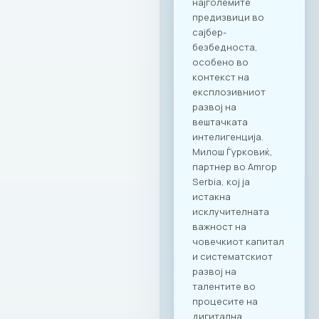
повластени услови
кои се внимателно
дизајнирани да
одговорат на
потребите на
современиот ИКТ
сектор. Оваа
програма ги
опфаќа сите
компании кои се
членки на МАСИТ и
вработените во
компаните. Поглед
кон иднината:
Креирање
додадена
вредност Настанот
„CONNECT & TASTE“
е само почеток на
низата активности
кои имаат за цел
да ја зајакнат ИКТ