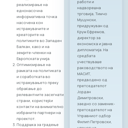
информатички и
реализирање на
телекомуникациск
еднонасочна
и технологии
информативна точка
МАСИТ, во
насочена кон
соработка со
истражувачите и
грчката
креаторите на
асоцијација на ИКТ
политиките во Западен
компании SETPE, го
Балкан, како и на
најавуваат
земјите-членки на
одржувањето на
Европската унија.
првиот
Оптимизирање на
македонско-грчки
рамката на политиката
„Digital Bridge &
и соработката во
Business ICT Forum“.
истражувањето преку
Овој форум
обраќање до
претставува прва
релевантните засегнати
организирана
страни, користејќи
„business bridge“
контакти на внимателно
платформа помеѓу
избраните партнери на
македонскиот и
проектот.
грчкиот ИКТ
Поддршка за градење