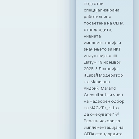
иницијатива за
намалување на
неформалната
економија.
Претседателот на
МАСИТ, Јордан
Димитровски, ја
потпиша
Декларацијата за
партнерство и
акција: „Заедничка
посветеност за
формализирање на
неформалната
економија во РСМ“.
Потпишувањето
беше дел од
годишната
конференција на
Министерството за
финансии, која