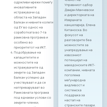
сектор, со цел
одржливи мрежи помеѓу
поттикнување на
иновативните
регионалниот
истражувачи од
раст, отворање
областа на Западен
нови пазари и
Балкан и нивните колеги
воспоставување
од ЕУ во однос на
директни
соработката во 7-та
партнерства
рамковна програма и
помеѓу компаниите
особено во
од двете земји.
приоритетот на ИКТ.
Програма на
Подобрување на
настанот Настанот
капацитетите и
ќе биде отворен со
можностите на
обраќања на
истражувачите од
високо
земјите од Западен
министерско и
Балкан успешно да
амбасадорско
учествуваат и да се
ниво, по што ќе
натпреваруваат во
следува свечено
Рамковната програма
потпишување на
под еднакви услови со
Меморандум за
земјите-членки,