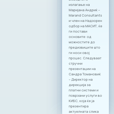
систем. Како
претставници на
најдинамичната
индустрија, МАСИТ
цврсто стои на
ставот дека
технологијата е
најефикасната
алатка за
воспоставување
на ред,
транспарентност и
фер конкуренција
на пазарот.
Официјализирањет
о на оваа
соработка преку
Декларацијата е
потврда за
заложбите на ИКТ
заедницата за