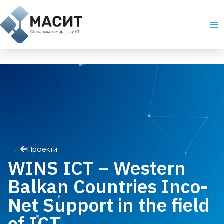
Skip
Ma
to
Me
content
Проекти
WINS ICT – Western
Balkan Countries Inco-
Net Support in the field
of ICT