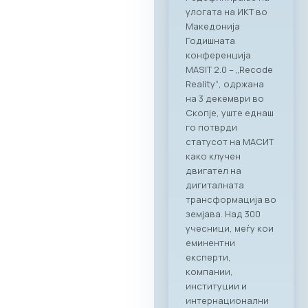
деловно
вмрежување на ИКТ
секторот Во
прекрасниот
амбиент на
ресторанот PARK by
RAGUSA,
Стопанската
комора за ИКТ –
МАСИТ, заедно со
својот патрон
партнер RAGUSA
GROUP, го
реализираа првиот
деловен бранч под
името „CONNECT &
TASTE“. Настанот
послужи како
платформа за
директно
поврзување на