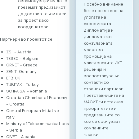
соработка помеѓу
овозможувајќи им да го
МАСИТ и SETPE.
преземат предизвикот
Програмата
да достават свои идеи
предвидува
за проект како
стручни
координатори.
презентации за
Партнери во проектот се:
состојбите во ИКТ
секторите во
ZSI – Austria
двете земји,
TESEO – Belgium
пленарен преглед
GRNET – Greece
на процесите на
ZENIT- Germany
дигитализација во
EFB-UK
клучните
TUBITAK – Turkey
индустрии, како и
SC IPA SA – Romania
сесии за однапред
Croatian Chamber of Economy
закажани B2B
– Croatia
состаноци.
Central European Initiative –
Целосната агенда
Italy
за настанот е
Ministry of Telecommunications
достапна на
– Serbia
следниот линк:
CIVET – Albania
Превземи PDF