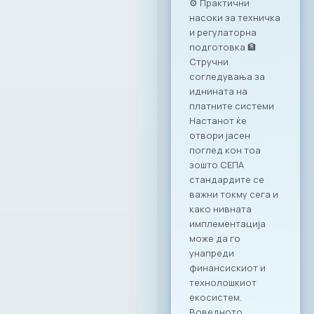
оваа година се
одржа под
насловот:
„Формализирање
на неформалната
економија: Преку
соработка до
успех“.
Дигитализацијата
како одговор на
неформалната
економија
Учеството на
МАСИТ на оваа
конференција ја
нагласува
неопходноста од
ИКТ секторот како
примарен партнер
во процесите на
реформирање на
економскиот