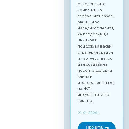
клиенти од други
стопански гранки.
Преку наменската
B2B платформа,
сите учесници ќе
можат ефикасно да
го менаџираат
своето време и да
реализираат
однапред
закажани
состаноци со
точно дефинирани
деловни цели, како
за регионална
експанзија, така и
за внатрешна
дигитална
трансформација.
За учество на
форумот и
максимално