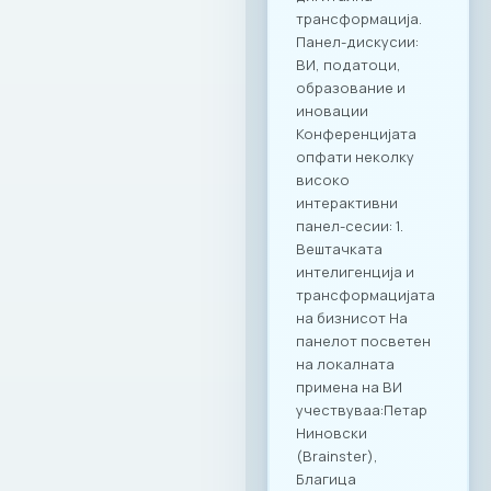
заедницата преку
квалитетно
вмрежување.
Комбинацијата на
врвна
гастрономија и
деловна дискусија
се покажа како
вистински модел
за поттикнување
на дијалог и
иновации во
секторот. МАСИТ
продолжува
посветено да
гради мостови и да
создава вредност
за своите членки,
поставувајќи нови,
повисоки
стандарди за