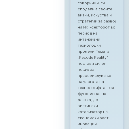
лидерите од ИКТ
индустријата со
цел градење нови
партнерства и
истражување на
можности за
соработка во
опуштена, но
професионална
атмосфера.
Синергија помеѓу
технологијата и
врвното
угостителство
Главниот фокус на
„CONNECT & TASTE“
беше потврдување
на стратешкото
партнерство
помеѓу МАСИТ и
Ragusa Group.