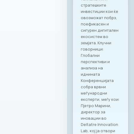
нејзиниот широк
опсег.
Стратешкото
партнерство и
придобивките од
специјално
креираната
програма важат за
сите капацитети во
рамките на Ragusa
Group,
овозможувајќи им
на членките избор
на соодветен
амбиент за секоја
пригода: PARK by
RAGUSA GROUP – за
престижни настани
во срцето на
Градскиот парк;
RAGUSA 360 – за