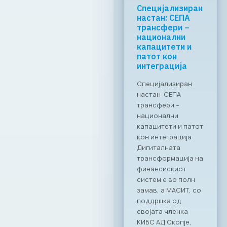
МАСИТ со
клучна
поддршка за
формализација
на економијата
преку
дигитални
решенија
Заедничка
посветеност за
формализирање на
неформалната
економија во РСМ
Стопанската
комора за
информатички и
комуникациски
технологии –
МАСИТ, се
приклучи кон
националната