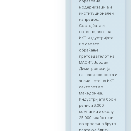
Преку овој настан,
членките на
комората имаа
единствена
можност одблиску
да се запознаат со
капацитетите и
професионалност
а на Ragusa Group –
лидер во областа
на организација на
корпоративни
настани и
гостопримство.
„Овој настан
потврди дека
најдобрите идеи и
стратешки
партнерства се
создаваат кога
професионалност
а се среќава со