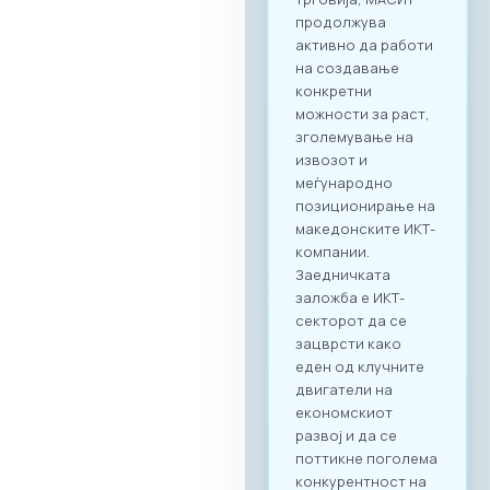
поттикне не само
соработка во
рамки на
технолошкиот
сектор, туку и
меѓусекторско
поврзување. Покрај
ИКТ секторот, на
настанот се
очекува присуство
на компании од
различни
индустрии, со што
се отвора широк
простор за
дигитализација на
бизнис процесите
и директни средби
помеѓу домашните
ИКТ добавувачи и
потенцијални