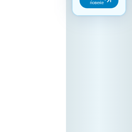
искористување на
потенцијалот за
вмрежување,
задолжителна е
регистрација преку
нашата официјална
платформа. Ова е
единствениот
начин за да
станете дел од B2B
заедницата и да ги
закажете вашите
состаноци. Зошто
да се
регистрирате?
Бидете видливи:
Вашата
регистрација на
платформата е
вашиот „дигитален
штанд“ – грчките