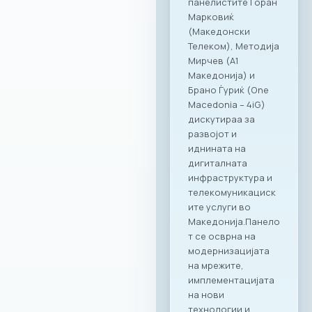
919 и Kinder PARK.
Нашата цел е да
понудиме врвно
искуство и
поддршка како за
компаниите, така и
за сите нивни
вработени,
поставувајќи нови
стандарди во
корпоративното
дружење.“ – изјави
Ирена Голомеиќ,
Директор на
продажба, RAGUSA
Group Сеопфатно
партнерство со
целото портфолио
на Ragusa Group
Она што ја прави
оваа соработка
посебна е