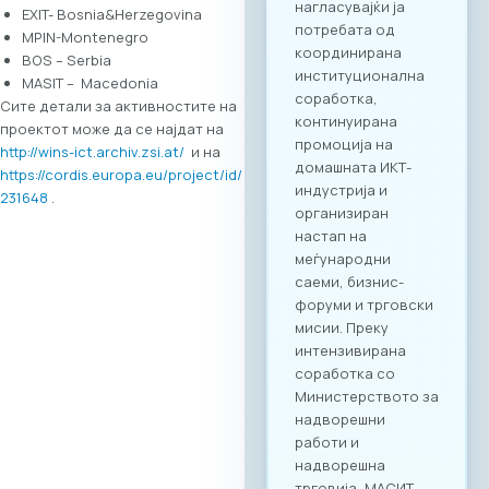
EXIT- Bosnia&Herzegovina
Агенда
MPIN-Montenegro
Регистрација и
BOS – Serbia
Matchmaking
MASIT – Macedonia
Учеството на
Сите детали за активностите на
„Digital Bridge &
проектот може да се најдат на
Business ICT Forum
http://wins-ict.archiv.zsi.at/
и на
2026“ нуди
https://cordis.europa.eu/project/id/
стратешка можност
231648
.
за македонските
компании да
остварат директен
контакт со повеќе
од 20 реномирани
грчки ИКТ компании
кои доаѓаат во
Скопје со цел
воспоставување
конкретна деловна
соработка.
Форумот е
конципиран да