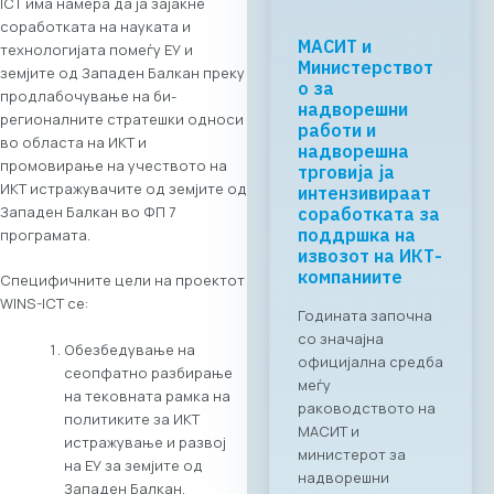
ICT има намера да ја зајакне
соработката на науката и
Регионалната
технологијата помеѓу ЕУ и
tech соработка
земјите од Западен Балкан преку
започнува во
продлабочување на би-
Скопје: Digital
регионалните стратешки односи
Bridge &
во областа на ИКТ и
Business ICT
промовирање на учеството на
Forum 2026 –
ИКТ истражувачите од земјите од
04.06.2026
Западен Балкан во ФП 7
За првпат се
програмата.
создава
организирана
Специфичните цели на проектот
business bridge
WINS-ICT се:
платформа помеѓу
македонскиот и
Обезбедување на
грчкиот ИКТ
сеопфатно разбирање
сектор. На 4 јуни
на тековната рамка на
2026 година во
политиките за ИКТ
Скопје,
истражување и развој
Стопанската
на ЕУ за земјите од
комора за
Западен Балкан,