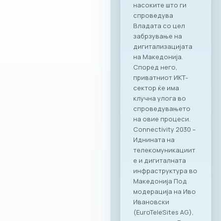
дека оваа
соработка ќе
донесе нови
можности и
вистинска
додадена
вредност за
компаниите
членки. Како
патрон партнер, за
заедницата на
МАСИТ
подготвивме
специјална
програма со
ексклузивни
бенефити која ќе
биде достапна во
сите наши локации
– PARK by Ragusa,
RAGUSA 360, Ragusa