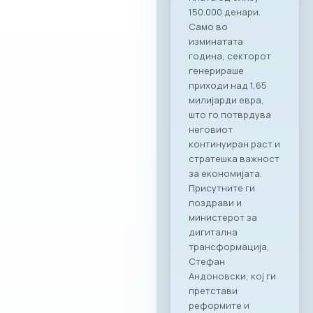
вистинските
соработници. Со
Ragusa Group како
наш патрон
партнер, членките
на МАСИТ добиваат
моќен сојузник кој
гарантира
беспрекорна
организација и
поддршка за сите
идни корпоративни
активности,“ велат
од комората. „Ни
претставува
особена чест што
го одбележуваме
почетокот на ова
стратешко
партнерство со
МАСИТ. Веруваме