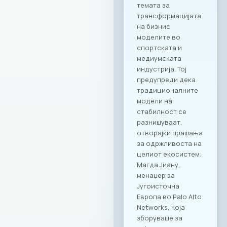
ексклузивни
корпоративни
прослави со
панорамски
поглед; RAGUSA 919
– за автентични
деловни ручеци и
настани; KINDER
PARK – идеално
место за семејни и
тимски дружења со
најмладите.
Ексклузивни
привилегии за
компаниите и
вработените
Заедницата на
МАСИТ добива
пристап до
ексклузивни
бенефити и