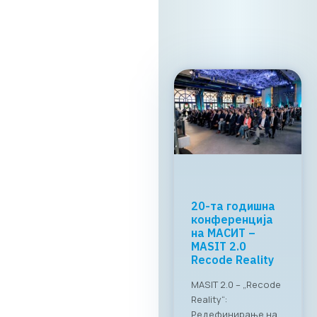
Прочитај
повеќе
МАСИТ и
RAGUSA Group:
„CONNECT &
TASTE“
Успешно
реализиран
„CONNECT & TASTE“:
Нови стандарди за