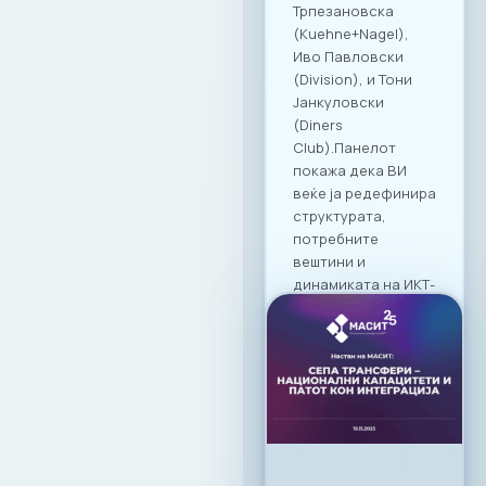
корпоративна
култура и
професионално
дружење во
Македонија.
19. 03. 2026г.
Прочитај
повеќе