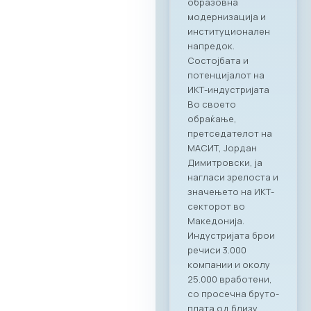
Преку овој настан,
членките на
комората имаа
единствена
можност одблиску
да се запознаат со
капацитетите и
професионалност
а на Ragusa Group –
лидер во областа
на организација на
корпоративни
настани и
гостопримство.
„Овој настан
потврди дека
најдобрите идеи и
стратешки
партнерства се
создаваат кога
професионалност
а се среќава со