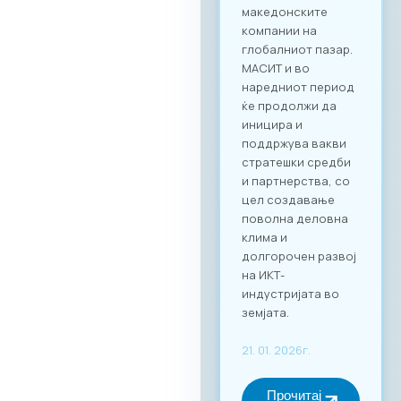
клиенти од други
стопански гранки.
Преку наменската
B2B платформа,
сите учесници ќе
можат ефикасно да
го менаџираат
своето време и да
реализираат
однапред
закажани
состаноци со
точно дефинирани
деловни цели, како
за регионална
експанзија, така и
за внатрешна
дигитална
трансформација.
За учество на
форумот и
максимално