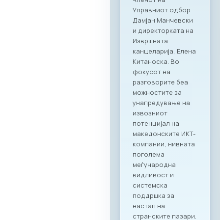
сектор, со цел
поттикнување на
регионалниот
раст, отворање
нови пазари и
воспоставување
директни
партнерства
помеѓу компаниите
од двете земји.
Програма на
настанот Настанот
ќе биде отворен со
обраќања на
високо
министерско и
амбасадорско
ниво, по што ќе
следува свечено
потпишување на
Меморандум за