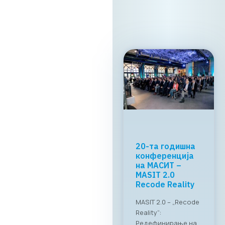
Прочитај
повеќе
МАСИТ и
RAGUSA Group:
„CONNECT &
TASTE“
Успешно
реализиран
„CONNECT & TASTE“:
Нови стандарди за