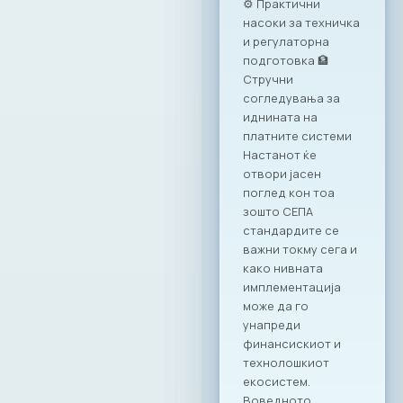
оваа година се
одржа под
насловот:
„Формализирање
на неформалната
економија: Преку
соработка до
успех“.
Дигитализацијата
како одговор на
неформалната
економија
Учеството на
МАСИТ на оваа
конференција ја
нагласува
неопходноста од
ИКТ секторот како
примарен партнер
во процесите на
реформирање на
економскиот