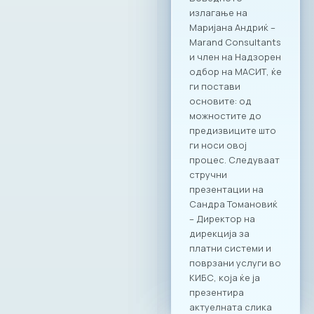
систем. Како
претставници на
најдинамичната
индустрија, МАСИТ
цврсто стои на
ставот дека
технологијата е
најефикасната
алатка за
воспоставување
на ред,
транспарентност и
фер конкуренција
на пазарот.
Официјализирањет
о на оваа
соработка преку
Декларацијата е
потврда за
заложбите на ИКТ
заедницата за