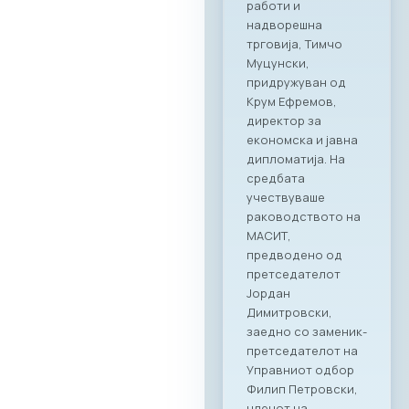
информатички и
телекомуникациск
и технологии
МАСИТ, во
соработка со
грчката
асоцијација на ИКТ
компании SETPE, го
најавуваат
одржувањето на
првиот
македонско-грчки
„Digital Bridge &
Business ICT Forum“.
Овој форум
претставува прва
организирана
„business bridge“
платформа помеѓу
македонскиот и
грчкиот ИКТ