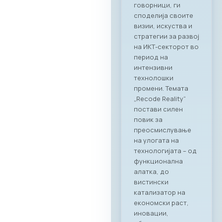
лидерите од ИКТ
индустријата со
цел градење нови
партнерства и
истражување на
можности за
соработка во
опуштена, но
професионална
атмосфера.
Синергија помеѓу
технологијата и
врвното
угостителство
Главниот фокус на
„CONNECT & TASTE“
беше потврдување
на стратешкото
партнерство
помеѓу МАСИТ и
Ragusa Group.