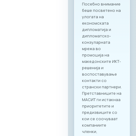
соработка помеѓу
МАСИТ и SETPE.
Програмата
предвидува
стручни
презентации за
состојбите во ИКТ
секторите во
двете земји,
пленарен преглед
на процесите на
дигитализација во
клучните
индустрии, како и
сесии за однапред
закажани B2B
состаноци.
Целосната агенда
за настанот е
достапна на
следниот линк:
Превземи PDF