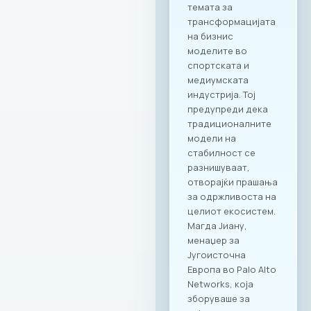
ексклузивни
корпоративни
прослави со
панорамски
поглед; RAGUSA 919
– за автентични
деловни ручеци и
настани; KINDER
PARK – идеално
место за семејни и
тимски дружења со
најмладите.
Ексклузивни
привилегии за
компаниите и
вработените
Заедницата на
МАСИТ добива
пристап до
ексклузивни
бенефити и