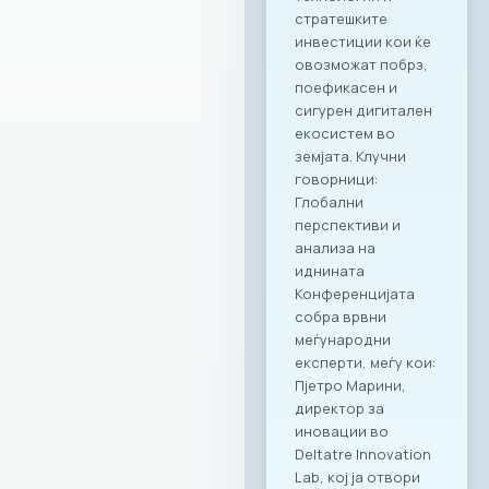
нејзиниот широк
опсег.
Стратешкото
партнерство и
придобивките од
специјално
креираната
програма важат за
сите капацитети во
рамките на Ragusa
Group,
овозможувајќи им
на членките избор
на соодветен
амбиент за секоја
пригода: PARK by
RAGUSA GROUP – за
престижни настани
во срцето на
Градскиот парк;
RAGUSA 360 – за