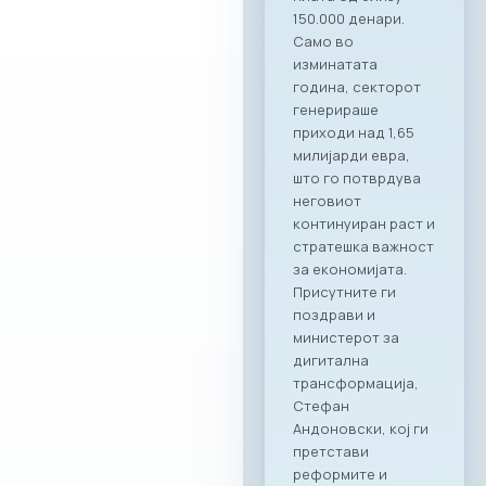
вистинските
соработници. Со
Ragusa Group како
наш патрон
партнер, членките
на МАСИТ добиваат
моќен сојузник кој
гарантира
беспрекорна
организација и
поддршка за сите
идни корпоративни
активности,“ велат
од комората. „Ни
претставува
особена чест што
го одбележуваме
почетокот на ова
стратешко
партнерство со
МАСИТ. Веруваме