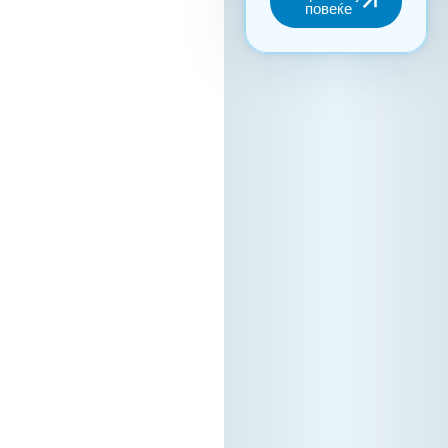
искористување на
потенцијалот за
вмрежување,
задолжителна е
регистрација преку
нашата официјална
платформа. Ова е
единствениот
начин за да
станете дел од B2B
заедницата и да ги
закажете вашите
состаноци. Зошто
да се
регистрирате?
Бидете видливи:
Вашата
регистрација на
платформата е
вашиот „дигитален
штанд“ – грчките