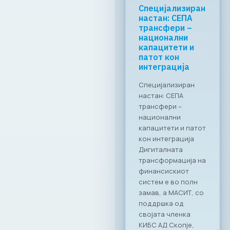
МАСИТ со
клучна
поддршка за
формализација
на економијата
преку
дигитални
решенија
Заедничка
посветеност за
формализирање на
неформалната
економија во РСМ
Стопанската
комора за
информатички и
комуникациски
технологии –
МАСИТ, се
приклучи кон
националната