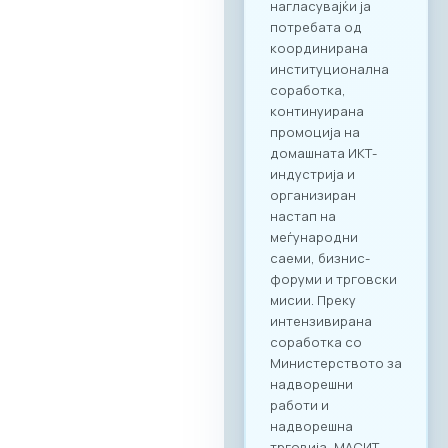
Агенда
Регистрација и
Matchmaking
Учеството на
„Digital Bridge &
Business ICT Forum
2026“ нуди
стратешка можност
за македонските
компании да
остварат директен
контакт со повеќе
од 20 реномирани
грчки ИКТ компании
кои доаѓаат во
Скопје со цел
воспоставување
конкретна деловна
соработка.
Форумот е
конципиран да