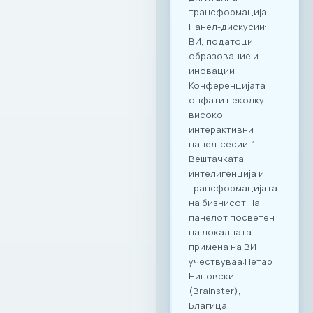
заедницата преку
квалитетно
вмрежување.
Комбинацијата на
врвна
гастрономија и
деловна дискусија
се покажа како
вистински модел
за поттикнување
на дијалог и
иновации во
секторот. МАСИТ
продолжува
посветено да
гради мостови и да
создава вредност
за своите членки,
поставувајќи нови,
повисоки
стандарди за