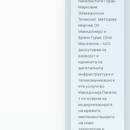
919 и Kinder PARK.
Нашата цел е да
понудиме врвно
искуство и
поддршка како за
компаниите, така и
за сите нивни
вработени,
поставувајќи нови
стандарди во
корпоративното
дружење.“ – изјави
Ирена Голомеиќ,
Директор на
продажба, RAGUSA
Group Сеопфатно
партнерство со
целото портфолио
на Ragusa Group
Она што ја прави
оваа соработка
посебна е