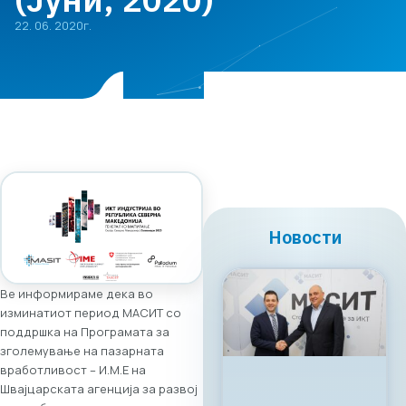
22. 06. 2020г.
Новости
Ве информираме дека во
изминатиот период МАСИТ со
поддршка на Програмата за
зголемување на пазарната
вработливост – И.М.Е на
Швајцарската агенција за развој