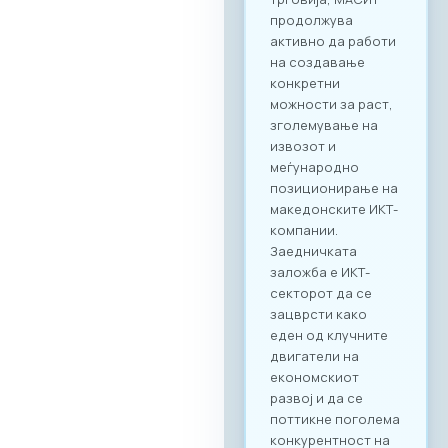
поттикне не само
соработка во
рамки на
технолошкиот
сектор, туку и
меѓусекторско
поврзување. Покрај
ИКТ секторот, на
настанот се
очекува присуство
на компании од
различни
индустрии, со што
се отвора широк
простор за
дигитализација на
бизнис процесите
и директни средби
помеѓу домашните
ИКТ добавувачи и
потенцијални