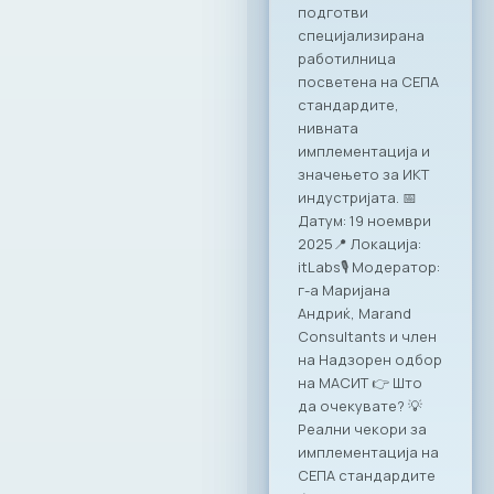
иницијатива за
намалување на
неформалната
економија.
Претседателот на
МАСИТ, Јордан
Димитровски, ја
потпиша
Декларацијата за
партнерство и
акција: „Заедничка
посветеност за
формализирање на
неформалната
економија во РСМ“.
Потпишувањето
беше дел од
годишната
конференција на
Министерството за
финансии, која