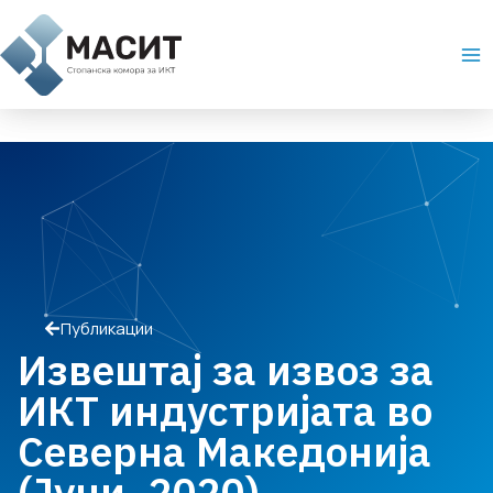
Skip
Ma
to
Me
content
Публикации
Извештај за извоз за
ИКТ индустријата во
Северна Македонија
(Јуни, 2020)