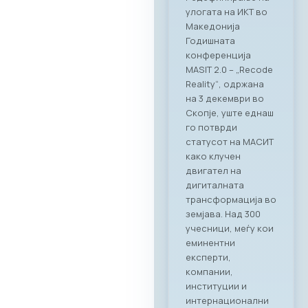
деловно
вмрежување на ИКТ
секторот Во
прекрасниот
амбиент на
ресторанот PARK by
RAGUSA,
Стопанската
комора за ИКТ –
МАСИТ, заедно со
својот патрон
партнер RAGUSA
GROUP, го
реализираа првиот
деловен бранч под
името „CONNECT &
TASTE“. Настанот
послужи како
платформа за
директно
поврзување на