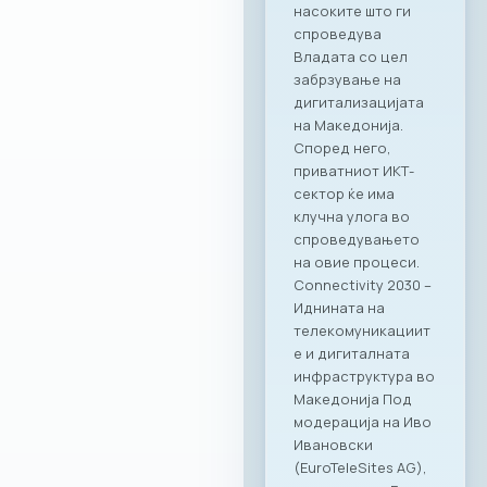
дека оваа
соработка ќе
донесе нови
можности и
вистинска
додадена
вредност за
компаниите
членки. Како
патрон партнер, за
заедницата на
МАСИТ
подготвивме
специјална
програма со
ексклузивни
бенефити која ќе
биде достапна во
сите наши локации
– PARK by Ragusa,
RAGUSA 360, Ragusa