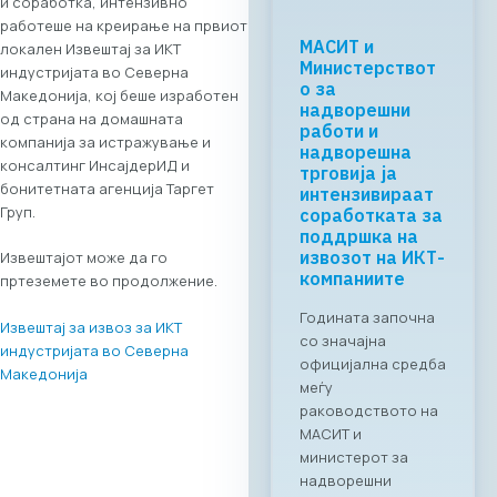
и соработка, интензивно
работеше на креирање на првиот
Регионалната
локален Извештај за ИКТ
tech соработка
индустријата во Северна
започнува во
Македонија, кој беше изработен
Скопје: Digital
од страна на домашната
Bridge &
компанија за истражување и
Business ICT
консалтинг ИнсајдерИД и
Forum 2026 –
бонитетната агенција Таргет
04.06.2026
Груп.
За првпат се
создава
Извештајот може да го
организирана
пртеземете во продолжение.
business bridge
платформа помеѓу
Извештај за извоз за ИКТ
македонскиот и
индустријата во Северна
грчкиот ИКТ
Македонија
сектор. На 4 јуни
2026 година во
Скопје,
Стопанската
комора за