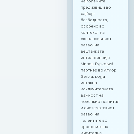
повластени услови
кои се внимателно
дизајнирани да
одговорат на
потребите на
современиот ИКТ
сектор. Оваа
програма ги
опфаќа сите
компании кои се
членки на МАСИТ и
вработените во
компаните. Поглед
кон иднината:
Креирање
додадена
вредност Настанот
„CONNECT & TASTE“
е само почеток на
низата активности
кои имаат за цел
да ја зајакнат ИКТ