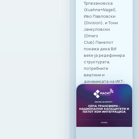
корпоративна
култура и
професионално
дружење во
Македонија.
19. 03. 2026г.
Прочитај
повеќе