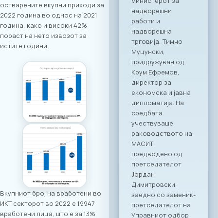
Стопанската
остварените вкупни приходи за
комора за
2022 година во однос на 2021
информатички и
година, како и високи 42%
телекомуникациск
пораст на нето извозот за
и технологии
истите години.
МАСИТ, во
соработка со
грчката
асоцијација на ИКТ
компании SETPE, го
најавуваат
одржувањето на
првиот
македонско-грчки
„Digital Bridge &
Business ICT Forum“.
Овој форум
претставува прва
организирана
Вкупниот број на вработени во
„business bridge“
ИКТ секторот во 2022 е 19947
платформа помеѓу
вработени лица, што е за 13%