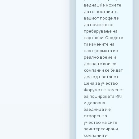
веднаш ќе можете
да го поставите
вашиот профил и
да почнете со
пребарување на
партнери. Следете
ги измените на
платформата во
реално време и
дознајте кои се
компании ќе бидат
дел од настанот.
Цена за учество
Форумот е наменет
за пошироката ИКТ
и деловна
заедница и е
отворен за
учество на сите
заинтересирани
компании и