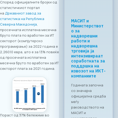
Според официјалните бројки од
статистичкиот портал
на
Државниот завод за
статистика на Република
Регионалната
Северна Македонија
,
tech соработка
просечната исплатена месечна
започнува во
бруто плата по вработен за ИТ
Скопје: Digital
Bridge &
секторот (компјутерско
Business ICT
програмирање) за 2022 година е
Forum 2026 –
2,260.10 евра, што е за 13% повеќе
04.06.2026
од просечната исплатена
месечна бруто по вработен за ИТ
За првпат се
секторот плата за 2021 година.
создава
организирана
business bridge
платформа помеѓу
македонскиот и
грчкиот ИКТ
сектор. На 4 јуни
2026 година во
Скопје,
Пораст од 37% бележиме во