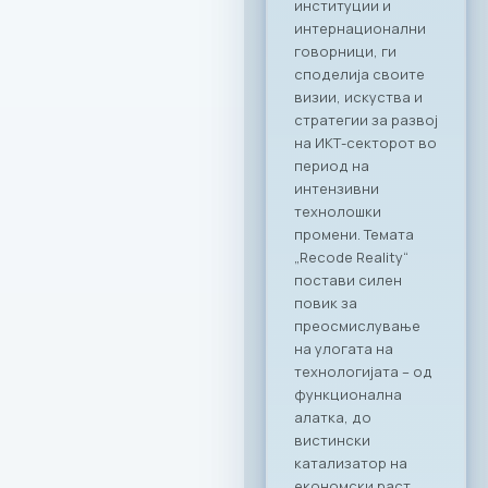
директно
поврзување на
лидерите од ИКТ
индустријата со
цел градење нови
партнерства и
истражување на
можности за
соработка во
опуштена, но
професионална
атмосфера.
Синергија помеѓу
технологијата и
врвното
угостителство
Главниот фокус на
„CONNECT & TASTE“
беше потврдување
на стратешкото
партнерство
помеѓу МАСИТ и