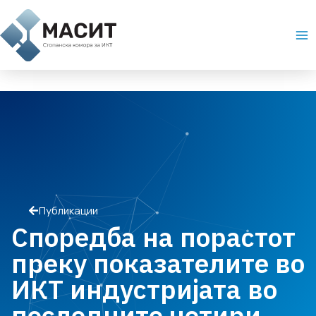
Skip
Ma
to
Me
content
Публикации
Споредба на порастот
преку показателите во
ИКТ индустријата во
последните четири