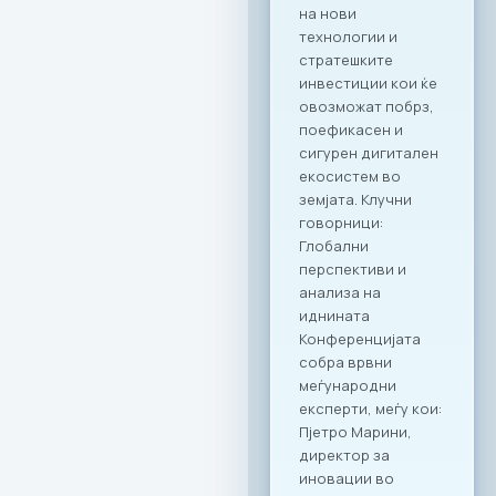
оваа соработка
посебна е
нејзиниот широк
опсег.
Стратешкото
партнерство и
придобивките од
специјално
креираната
програма важат за
сите капацитети во
рамките на Ragusa
Group,
овозможувајќи им
на членките избор
на соодветен
амбиент за секоја
пригода: PARK by
RAGUSA GROUP – за
престижни настани
во срцето на