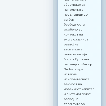
бенефити и
повластени услови
кои се внимателно
дизајнирани да
одговорат на
потребите на
современиот ИКТ
сектор. Оваа
програма ги
опфаќа сите
компании кои се
членки на МАСИТ и
вработените во
компаните. Поглед
кон иднината:
Креирање
додадена
вредност Настанот
„CONNECT & TASTE“
е само почеток на
низата активности