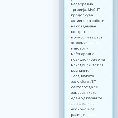
Форумот е
конципиран да
поттикне не само
соработка во
рамки на
технолошкиот
сектор, туку и
меѓусекторско
поврзување. Покрај
ИКТ секторот, на
настанот се
очекува присуство
на компании од
различни
индустрии, со што
се отвора широк
простор за
дигитализација на
бизнис процесите
и директни средби
помеѓу домашните
ИКТ добавувачи и