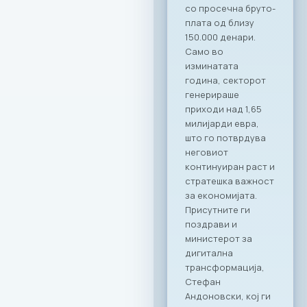
професионалност
а се среќава со
вистинските
соработници. Со
Ragusa Group како
наш патрон
партнер, членките
на МАСИТ добиваат
моќен сојузник кој
гарантира
беспрекорна
организација и
поддршка за сите
идни корпоративни
активности,“ велат
од комората. „Ни
претставува
особена чест што
го одбележуваме
почетокот на ова
стратешко