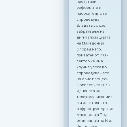
партнерство со
МАСИТ. Веруваме
дека оваа
соработка ќе
донесе нови
можности и
вистинска
додадена
вредност за
компаниите
членки. Како
патрон партнер, за
заедницата на
МАСИТ
подготвивме
специјална
програма со
ексклузивни
бенефити која ќе
биде достапна во
сите наши локации
– PARK by Ragusa,