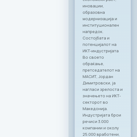
Ragusa Group.
Преку овој настан,
членките на
комората имаа
единствена
можност одблиску
да се запознаат со
капацитетите и
професионалност
а на Ragusa Group –
лидер во областа
на организација на
корпоративни
настани и
гостопримство.
„Овој настан
потврди дека
најдобрите идеи и
стратешки
партнерства се
создаваат кога