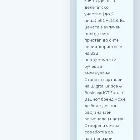
30€ + ДДВ, а за
делегатско
учество (до 2
лица) 50€ + ДДВ. Во
цената е вклучен
целодневен
пристап до сите
сесии, користење
на B2B
платформата и
ручек за
вмрежување.
Станете партнери
на „Digital Bridge &
Business ICT Forum“
Вашиот бренд може
да биде дел од
овој значаен
регионален настан.
Отворени сме за
соработка со
партнери кои