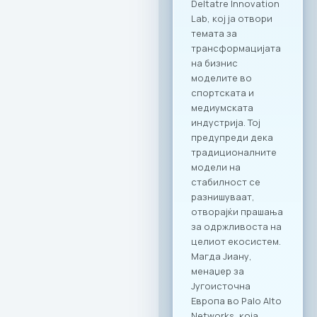
Градскиот парк;
RAGUSA 360 – за
ексклузивни
корпоративни
прослави со
панорамски
поглед; RAGUSA 919
– за автентични
деловни ручеци и
настани; KINDER
PARK – идеално
место за семејни и
тимски дружења со
најмладите.
Ексклузивни
привилегии за
компаниите и
вработените
Заедницата на
МАСИТ добива
пристап до
ексклузивни