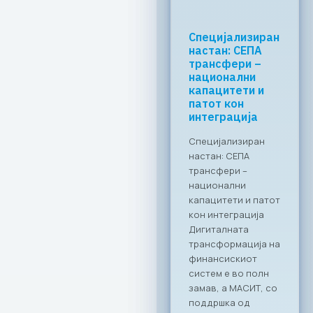
МАСИТ со
клучна
поддршка за
формализација
на економијата
преку
дигитални
решенија
Заедничка
посветеност за
формализирање на
неформалната
економија во РСМ
Стопанската
комора за
информатички и
комуникациски
технологии –
МАСИТ, се