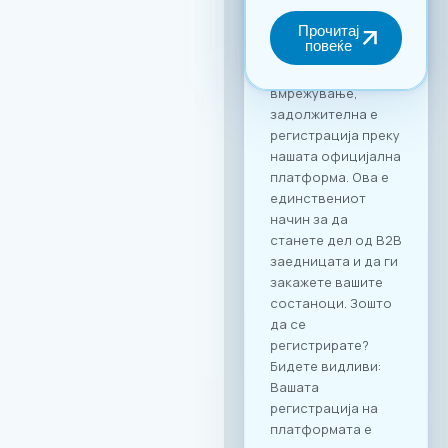
форумот и
максимално
искористување на
потенцијалот за
вмрежување,
задолжителна е
регистрација преку
нашата официјална
платформа. Ова е
единствениот
начин за да
станете дел од B2B
заедницата и да ги
закажете вашите
состаноци. Зошто
да се
регистрирате?
Бидете видливи:
Вашата
регистрација на
платформата е