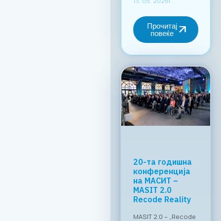
13. 05. 2026г.
Прочитај
повеќе
МАСИТ и
RAGUSA Group:
„CONNECT &
TASTE“
Успешно
реализиран