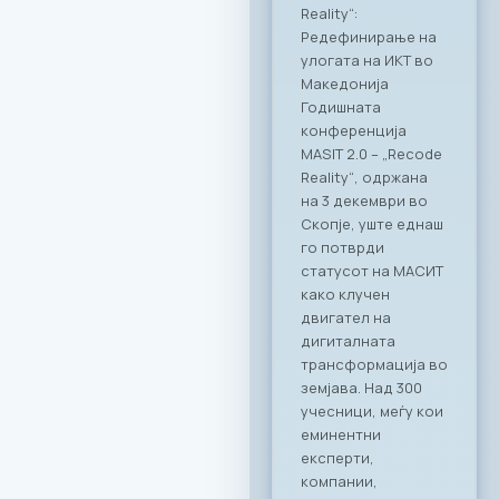
„CONNECT & TASTE“:
Нови стандарди за
деловно
вмрежување на ИКТ
секторот Во
прекрасниот
амбиент на
ресторанот PARK by
RAGUSA,
Стопанската
комора за ИКТ –
МАСИТ, заедно со
својот патрон
партнер RAGUSA
GROUP, го
реализираа првиот
деловен бранч под
името „CONNECT &
TASTE“. Настанот
послужи како
платформа за