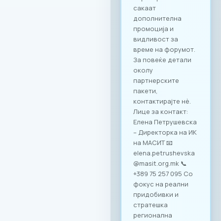
сакаат
дополнителна
промоција и
видливост за
време на форумот.
За повеќе детали
околу
партнерските
пакети,
контактирајте нè.
Лице за контакт:
Елена Петрушевска
– Директорка на ИК
на МАСИТ 📧
elena.petrushevska
@masit.org.mk 📞
+389 75 257 095 Со
фокус на реални
придобивки и
стратешка
регионална