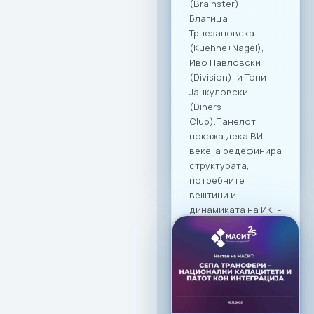
повисоки
стандарди за
корпоративна
култура и
професионално
дружење во
Македонија.
19. 03. 2026г.
Прочитај
повеќе