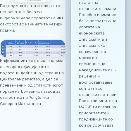
Меморандум за
Подолу може да ја погледнете
соработка помеѓу
целосната табела со
МАСИТ и SETPE.
информации за порастот на ИКТ
Програмата
секторот во изминатите четири
предвидува
години.
стручни
презентации за
состојбите во ИКТ
секторите во
двете земји,
Информациите од оваа анализа
пленарен преглед
се според официјалните
на процесите на
податоци добиени од страна на
дигитализација во
Централен регистар, а дел се
клучните
превземени и од статистичкиот
индустрии, како и
портал на Државниот завод за
сесии за однапред
статистика на Република
закажани B2B
Северна Македонија.
состаноци.
Целосната агенда
за настанот е
достапна на