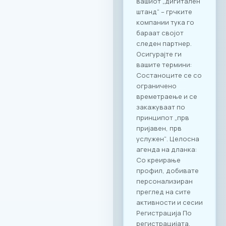
вашиот „дигитален
штанд“ – грчките
компании тука го
бараат својот
следен партнер.
Осигурајте ги
вашите термини:
Состаноците се со
ограничено
времетраење и се
закажуваат по
принципот „прв
пријавен, прв
услужен“. Целосна
агенда на дланка:
Со креирање
профил, добивате
персонализиран
преглед на сите
активности и сесии
Регистрација По
регистрацијата,