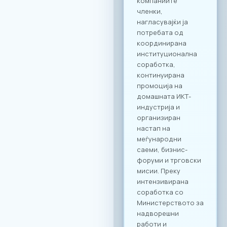
следниот линк:
Превземи PDF
Агенда
Регистрација и
Matchmaking
Учеството на
„Digital Bridge &
Business ICT Forum
2026“ нуди
стратешка можност
за македонските
компании да
остварат директен
контакт со повеќе
од 20 реномирани
грчки ИКТ компании
кои доаѓаат во
Скопје со цел
воспоставување
конкретна деловна
соработка.