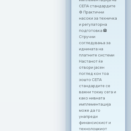
финансии, која
оваа година се
одржа под
насловот:
„Формализирање
на неформалната
економија: Преку
соработка до
успех“.
Дигитализацијата
како одговор на
неформалната
економија
Учеството на
МАСИТ на оваа
конференција ја
нагласува
неопходноста од
ИКТ секторот како
примарен партнер
во процесите на