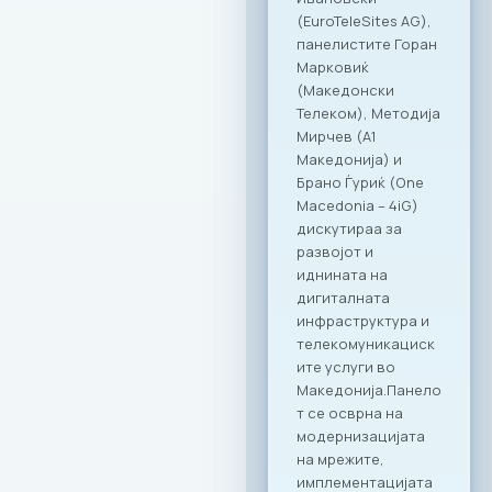
RAGUSA 360, Ragusa
919 и Kinder PARK.
Нашата цел е да
понудиме врвно
искуство и
поддршка како за
компаниите, така и
за сите нивни
вработени,
поставувајќи нови
стандарди во
корпоративното
дружење.“ – изјави
Ирена Голомеиќ,
Директор на
продажба, RAGUSA
Group Сеопфатно
партнерство со
целото портфолио
на Ragusa Group
Она што ја прави