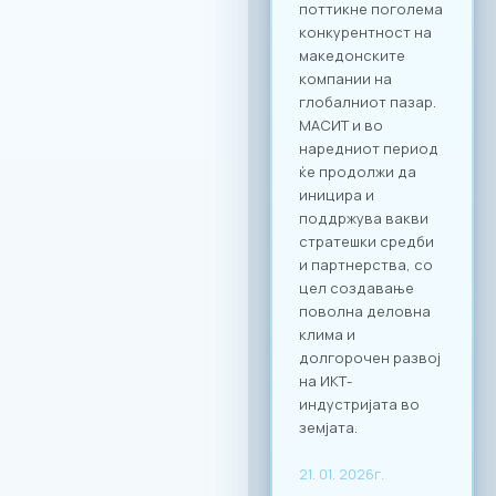
потенцијални
клиенти од други
стопански гранки.
Преку наменската
B2B платформа,
сите учесници ќе
можат ефикасно да
го менаџираат
своето време и да
реализираат
однапред
закажани
состаноци со
точно дефинирани
деловни цели, како
за регионална
експанзија, така и
за внатрешна
дигитална
трансформација.
За учество на