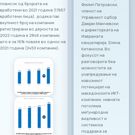
македонскиот и
повисок од бројката на
грчкиот ИКТ
вработени во 2021 година (17657
сектор, со цел
вработени лица), додека пак
поттикнување на
вкупниот број на компании
регионалниот
регистрирани во дејноста за
раст, отворање
2022 година е 2846 компании,
нови пазари и
што е за 16% повеќе во однос на
воспоставување
2021 година (2450 компании).
директни
партнерства
помеѓу компаниите
од двете земји.
Програма на
настанот Настанот
ќе биде отворен со
обраќања на
високо
министерско и
амбасадорско
ниво, по што ќе
следува свечено
потпишување на