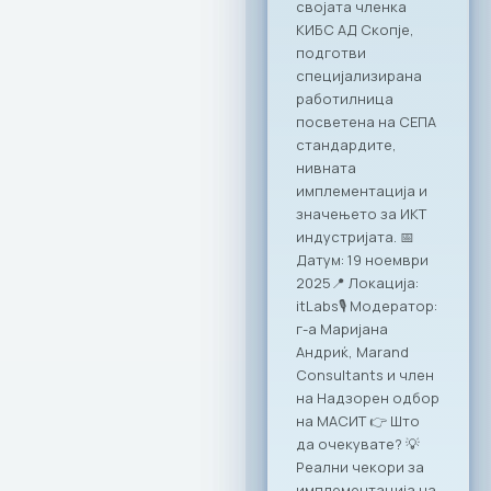
приклучи кон
националната
иницијатива за
намалување на
неформалната
економија.
Претседателот на
МАСИТ, Јордан
Димитровски, ја
потпиша
Декларацијата за
партнерство и
акција: „Заедничка
посветеност за
формализирање на
неформалната
економија во РСМ“.
Потпишувањето
беше дел од
годишната
конференција на
Министерството за