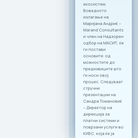
реформирање на
економскиот
систем. Како
претставници на
најдинамичната
индустрија, МАСИТ
цврсто стои на
ставот дека
технологијата е
најефикасната
алатка за
воспоставување
на ред,
транспарентност и
фер конкуренција
на пазарот.
Официјализирањет
о на оваа
соработка преку
Декларацијата е
потврда за