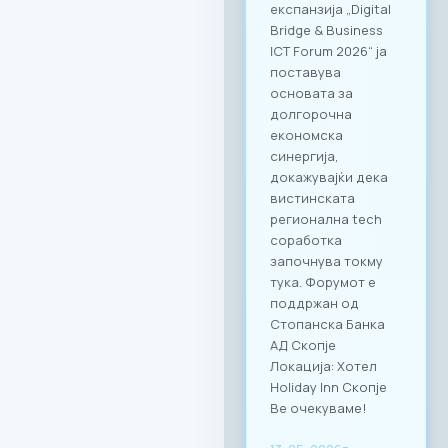
експанзија „Digital
Bridge & Business
ICT Forum 2026“ ја
поставува
основата за
долгорочна
економска
синергија,
докажувајќи дека
вистинската
регионална tech
соработка
започнува токму
тука. Форумот е
поддржан од
Стопанска Банка
АД Скопје
Локација: Хотел
Holiday Inn Скопје
Ве очекуваме!