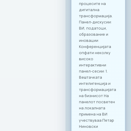
кои имаат за цел
да ја зајакнат ИКТ
заедницата преку
квалитетно
вмрежување.
Комбинацијата на
врвна
гастрономија и
деловна дискусија
се покажа како
вистински модел
за поттикнување
на дијалог и
иновации во
секторот. МАСИТ
продолжува
посветено да
гради мостови и да
создава вредност
за своите членки,
поставувајќи нови,