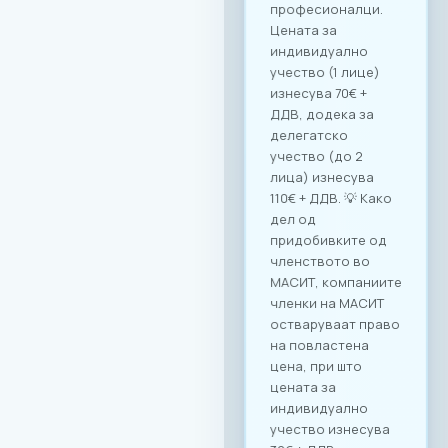
професионалци.
Цената за
индивидуално
учество (1 лице)
изнесува 70€ +
ДДВ, додека за
делегатско
учество (до 2
лица) изнесува
110€ + ДДВ. 💡 Како
дел од
придобивките од
членството во
МАСИТ, компаниите
членки на МАСИТ
остваруваат право
на повластена
цена, при што
цената за
индивидуално
учество изнесува