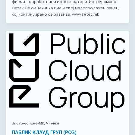
фирми – соработници и кооператори. Истовремено
Сетек Сè од Техника има и свој малопродажен ланец
кој континуирано се развива. www.setec.mk
,
Uncategorized-MK
Членки
ПАБЛИК КЛАУД ГРУП (PCG)