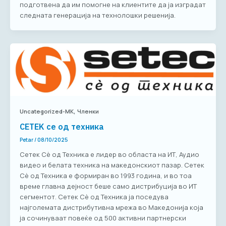
подготвена да им помогне на клиентите да ја изградат
следната генерација на технолошки решенија.
,
Uncategorized-MK
Членки
СETEK се од техника
Petar
/
08/10/2025
Сетек Сè од Техника е лидер во областа на ИТ, Аудио
видео и белата техника на македонскиот пазар. Сетек
Сè од Техника е формиран во 1993 година, и во тоа
време главна дејност беше само дистрибуција во ИТ
сегментот. Сетек Сè од Техника ја поседува
најголемата дистрибутивна мрежа во Македонија која
ја сочинуваат повеќе од 500 активни партнерски