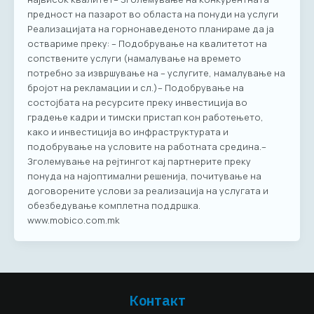
предност на пазарот во областа на понуди на услуги
Реализацијата на горнонаведеното планираме да ја
оствариме преку: – Подобрување на квалитетот на
сопствените услуги (намалување на времето
потребно за извршување на – услугите, намалување на
бројот на рекламации и сл.)– Подобрување на
состојбата на ресурсите преку инвестиција во
градење кадри и тимски пристап кон работењето,
како и инвестиција во инфраструктурата и
подобрување на условите на работната средина.–
Зголемување на рејтингот кај партнерите преку
понуда на најоптимални решенија, почитување на
договорените услови за реализација на услугата и
обезбедување комплетна поддршка.
www.mobico.com.mk
Контакт