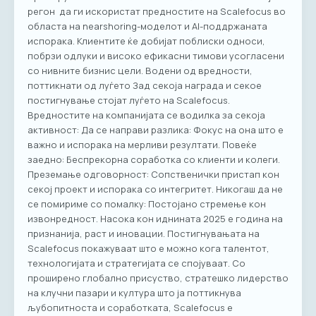
регон да ги искористат предностите на Scalefocus во
областа на nearshoring-моделот и АI-поддржаната
испорака. Клиентите ќе добијат поблиски односи,
побрзи одлуки и високо ефикасни тимови усогласени
со нивните бизнис цели. Водени од вредности,
поттикнати од луѓето Зад секоја награда и секое
постигнување стојат луѓето на Scalefocus.
Вредностите на компанијата се водилка за секоја
активност: Да се направи разлика: Фокус на она што е
важно и испорака на мерливи резултати. Повеќе
заедно: Беспрекорна соработка со клиенти и колеги.
Преземање одговорност: Сопственички пристап кон
секој проект и испорака со интегритет. Никогаш да не
се помириме со помалку: Постојано стремење кон
извонредност. Насока кон иднината 2025 е година на
признанија, раст и иновации. Постигнувањата на
Scalefocus покажуваат што е можно кога талентот,
технологијата и стратегијата се спојуваат. Со
проширено глобално присуство, стратешко лидерство
на клучни пазари и култура што ја поттикнува
љубопитноста и соработката, Scalefocus е