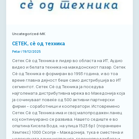
Uncategorized-MK
СЕТЕК, сè од техника
Petar
/
19/12/2025
Сетек Сè од Техника е лидер во областа на ИТ, Аудио
видео и белата техника на македонскиот пазар. Сетек
Сè од Техника е формиран во 1993 година, и во тоа
време главна дејност беше само дистрибуција во ИТ
сегментот. Сетек Сè од Техника ја поседува
најголемата дистрибутивна мрежа во Македонија која
ја сочинуваат повеќе од 500 активни партнерски
фирми – соработници и кооператори. Истовремено
Сетек Сè од Техника има и свој малопродажен ланец
кој континуирано се развива. Нашето седиште е во
општина Кисела Вода, на улица 1523 бр.1 (поранешен
Хемтекс) 1000 Скопје – Македонија, тука е сместена и
целокупната администрација, големопродажбата и