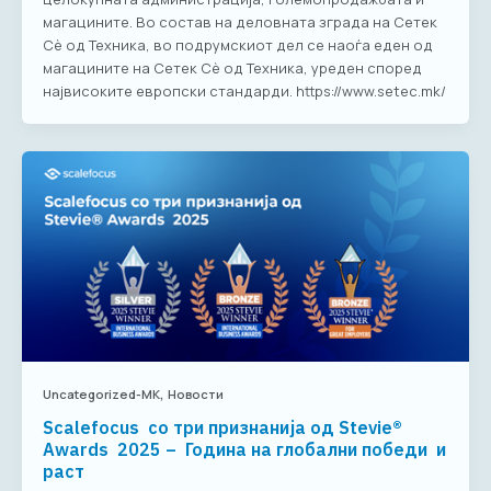
магацините. Во состав на деловната зграда на Сетек
Сè од Техника, во подрумскиот дел се наоѓа еден од
магацините на Сетек Сè од Техника, уреден според
највисоките европски стандарди. https://www.setec.mk/
,
Uncategorized-MK
Новости
Scalefocus со три признанија од Stevie®
Awards 2025 – Година на глобални победи и
раст