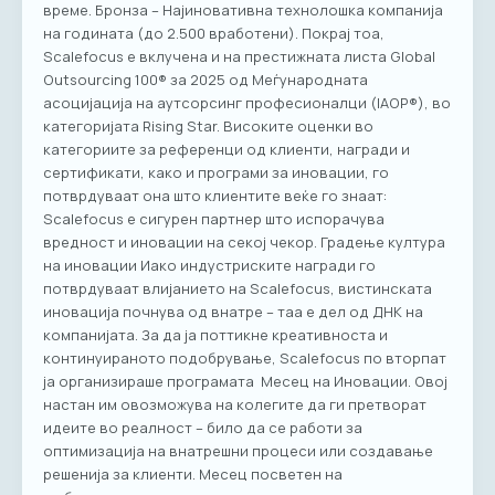
време. Бронза – Најиновативна технолошка компанија
на годината (до 2.500 вработени). Покрај тоа,
Scalefocus е вклучена и на престижната листа Global
Outsourcing 100® за 2025 од Меѓународната
асоцијација на аутсорсинг професионалци (IAOP®), во
категоријата Rising Star. Високите оценки во
категориите за референци од клиенти, награди и
сертификати, како и програми за иновации, го
потврдуваат она што клиентите веќе го знаат:
Scalefocus е сигурен партнер што испорачува
вредност и иновации на секој чекор. Градење култура
на иновации Иако индустриските награди го
потврдуваат влијанието на Scalefocus, вистинската
иновација почнува од внатре – таа е дел од ДНК на
компанијата. За да ја поттикне креативноста и
континуираното подобрување, Scalefocus по вторпат
ја организираше програмата Месец на Иновации. Овој
настан им овозможува на колегите да ги претворат
идеите во реалност – било да се работи за
оптимизација на внатрешни процеси или создавање
решенија за клиенти. Месец посветен на