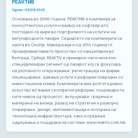
РЕАКТИВ
Ognen
/
03/09/2025
Основана во 2006 година, РЕАКТИВ е компанија за
консултантски услуги и развој на софтвер што
постојано се шири во портфолиото на услуги и на
меѓународните пазари. Седиштето на компанијата се
наоѓа во Скопје, Македонија и од 2014 година го
проширивме нашето присуство со канцеларии во
Белград, Србија. REAKTIV е примарно насоченa кон
специјализиран сегмент од пазарот кој се фокусира
на деловното опкружување, регистрација на фирми,
лиценцирање, давање услуги и реформи поврзани со
инвестициона клима. Компанијата има долгогодишно
искуство во вакви сеопфатни реформи, покривајќи ги
сите нивоа од процесот, вклучувајќи градење и
мапирање на визија, развој на стратегии и развојно
планирање, дизајн, имплементација и испорака на
технолошка инфраструктура, како и градење,
одржување и поддршка на системи. www.reaktiv.com.mk