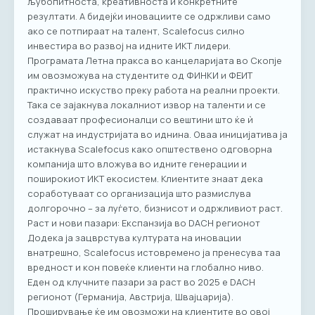
љубопитноста, креативноста и конкретните
резултати. А бидејќи иновациите се одржливи само
ако се потпираат на талент, Scalefocus силно
инвестира во развој на идните ИКТ лидери.
Програмата Летна пракса во канцеларијата во Скопје
им овозможува на студентите од ФИНКИ и ФЕИТ
практично искуство преку работа на реални проекти.
Така се зајакнува локалниот извор на таленти и се
создаваат професионалци со вештини што ќе ѝ
служат на индустријата во иднина. Оваа иницијатива ја
истакнува Scalefocus како општествено одговорна
компанија што вложува во идните генерации и
поширокиот ИКТ екосистем. Клиентите знаат дека
соработуваат со организација што размислува
долгорочно – за луѓето, бизнисот и одржливиот раст.
Раст и нови пазари: Експанзија во DACH регионот
Додека ја зацврстува културата на иновации
внатрешно, Scalefocus истовремено ја пренесува таа
вредност и кон повеќе клиенти на глобално ниво.
Еден од клучните пазари за раст во 2025 е DACH
регионот (Германија, Австрија, Швајцарија).
Проширување ќе им овозможи на клиентите во овој