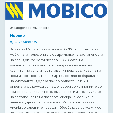
,
Uncategorized-MK
Членки
Мобико
Ognen
/
02/09/2025
Визија на МобикоВизијата на МОБИКО во областа на
мобилната телефонија е оддржување на застапеноста
на брендовите SonyEricsson, LG и Alcatel на
македонскиот пазар со остварување на ниво на
квалитет на услуги претставени преку реализација на
пред и постпродажна поддршка согласно барањата
на купувачите, додека пак во областа на ИТ&Т
опремата оддржување на договори со компаниите во
кои се реализирани поголеми проекти и зголемување
на застапеноста на пазарот. Мисија на МобикоЗа
реализација на својата визија, Мобико ќе развива
мисија во следните правци:– Обезбедување услуги со
највисок квалитет– Зголемување на конкурентната