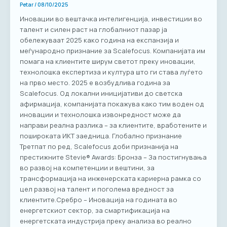
Petar
/
08/10/2025
Иновации во вештачка интелигенција, инвестиции во
талент и силен раст на глобалниот пазар ја
обележуваат 2025 како година на експанзија и
меѓународно признание за Scalefocus. Компанијата им
помага на клиентите ширум светот преку иновации,
технолошка експертиза и култура што ги става луѓето
на прво место. 2025 е возбудлива година за
Scalefocus. Од локални иницијативи до светска
афирмација, компанијата покажува како тим воден од
иновации и технолошка извонредност може да
направи реална разлика – за клиентите, вработените и
пошироката ИКТ заедница. Глобално признание
Третпат по ред, Scalefocus доби признанија на
престижните Stevie® Awards: Бронза – За постигнувања
во развој на компетенции и вештини, за
трансформација на инженерската кариерна рамка со
цел развој на талент и поголема вредност за
клиентите.Сребро – Иновација на годината во
енергетскиот сектор, за смартификација на
енергетската индустрија преку анализа во реално