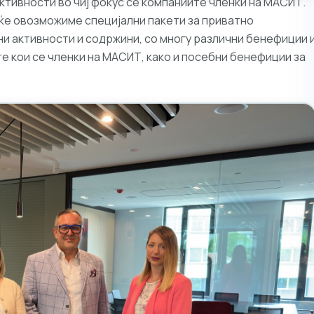
ктивности во чиј фокус се компаниите членки на МАСИТ.
ќе овозможиме специјални пакети за приватно
и активности и содржини, со многу различни бенефиции 
е кои се членки на МАСИТ, како и посебни бенефиции за