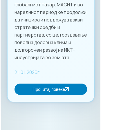
глобалниот пазар. МАСИТ и во
наредниот период ќе продолжи
да иницира и поддржува вакви
стратешки средби и
партнерства, со цел создавање
поволна деловна клима и
долгорочен развој на ИКТ-
индустријата во земјата.
21. 01. 2026г.
Прочитај повеќе