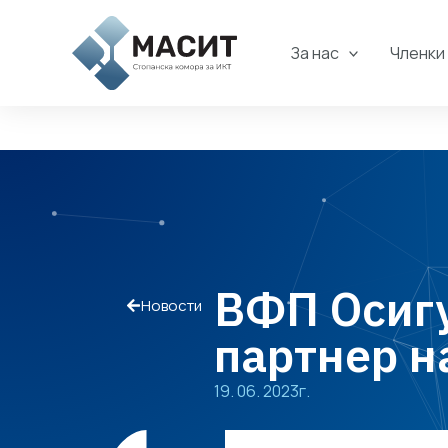
Skip
to
За нас
Членки
content
ВФП Осигу
Новости
партнер 
19. 06. 2023г.