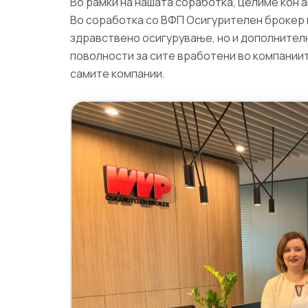
Во рамки на нашата соработка, целиме кон а
Во соработка со ВФП Осигурителен брокер 
здравствено осигурување, но и дополнителн
поволности за сите вработени во компаниит
самите компании.