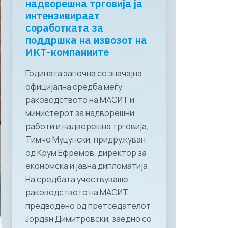
надворешна трговија ја
интензивираат
соработката за
поддршка на извозот на
ИКТ-компаниите
Годината започна со значајна
официјална средба меѓу
раководството на МАСИТ и
министерот за надворешни
работи и надворешна трговија,
Тимчо Муцунски, придружуван
од Крум Ефремов, директор за
економска и јавна дипломатија.
На средбата учествуваше
раководството на МАСИТ,
предводено од претседателот
Јордан Димитровски, заедно со