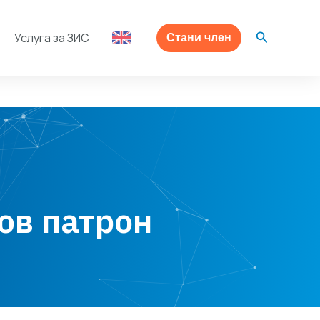
Search
Услуга за ЗИС
Стани член
ов патрон