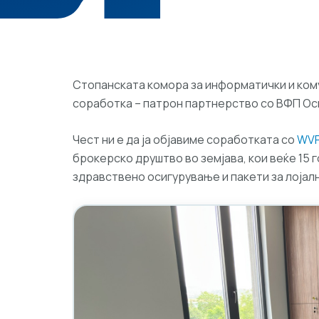
Стопанската комора за информатички и ком
соработка – патрон партнерство со ВФП Ос
Чест ни е да ја објавиме соработката со
WVP
брокерско друштво во земјава, кои веќе 15 
здравствено осигурување и пакети за лојал