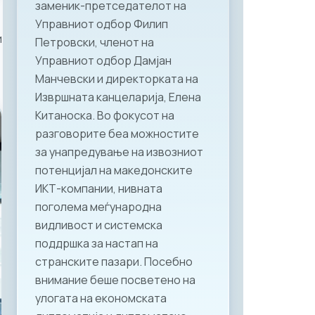
заменик-претседателот на
Управниот одбор Филип
и
Петровски, членот на
Управниот одбор Дамјан
Манчевски и директорката на
Извршната канцеларија, Елена
Китаноска. Во фокусот на
разговорите беа можностите
за унапредување на извозниот
потенцијал на македонските
ИКТ-компании, нивната
поголема меѓународна
видливост и системска
поддршка за настап на
странските пазари. Посебно
внимание беше посветено на
улогата на економската