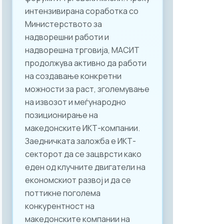
интензивирана соработка со
Министерството за
надворешни работи и
надворешна трговија, МАСИТ
продолжува активно да работи
на создавање конкретни
можности за раст, зголемување
на извозот и меѓународно
позиционирање на
македонските ИКТ-компании.
Заедничката заложба е ИКТ-
секторот да се зацврсти како
еден од клучните двигатели на
економскиот развој и да се
поттикне поголема
конкурентност на
македонските компании на