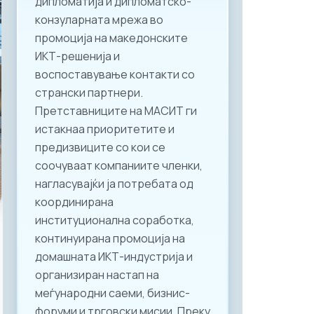
дипломатија и дипломатско-
конзуларната мрежа во
промоција на македонските
ИКТ-решенија и
воспоставување контакти со
странски партнери.
Претставниците на МАСИТ ги
истакнаа приоритетите и
предизвиците со кои се
соочуваат компаниите членки,
нагласувајќи ја потребата од
координирана
институционална соработка,
континуирана промоција на
домашната ИКТ-индустрија и
организиран настап на
меѓународни саеми, бизнис-
форуми и трговски мисии. Преку