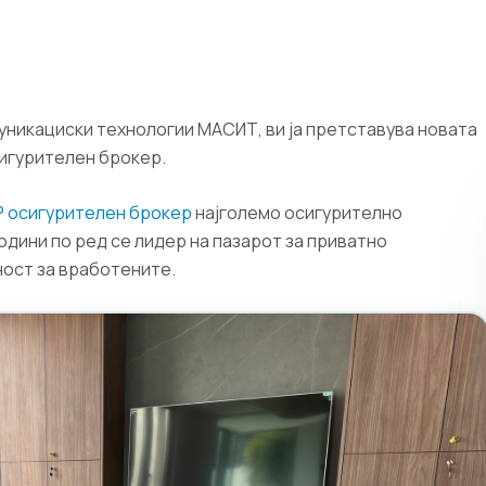
уникациски технологии МАСИТ, ви ја претставува новата
игурителен брокер.
 осигурителен брокер
најголемо осигурително
години по ред се лидер на пазарот за приватно
ност за вработените.