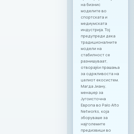
прослави со
панорамски
поглед; RAGUSA 919
– за автентични
деловни ручеци и
настани; KINDER
PARK – идеално
место за семејни и
тимски дружења со
најмладите.
Ексклузивни
привилегии за
компаниите и
вработените
Заедницата на
МАСИТ добива
пристап до
ексклузивни
бенефити и
повластени услови
кои се внимателно