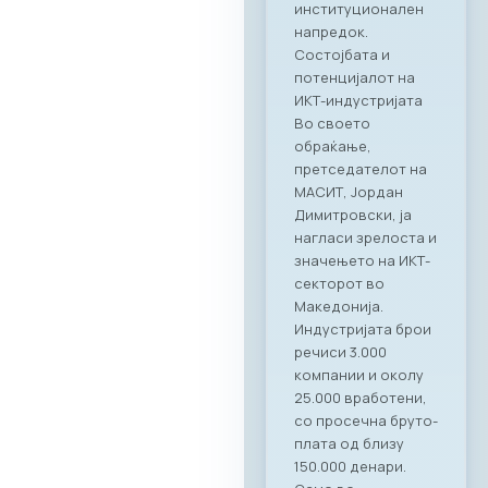
комората имаа
единствена
можност одблиску
да се запознаат со
капацитетите и
професионалност
а на Ragusa Group –
лидер во областа
на организација на
корпоративни
настани и
гостопримство.
„Овој настан
потврди дека
најдобрите идеи и
стратешки
партнерства се
создаваат кога
професионалност
а се среќава со
вистинските