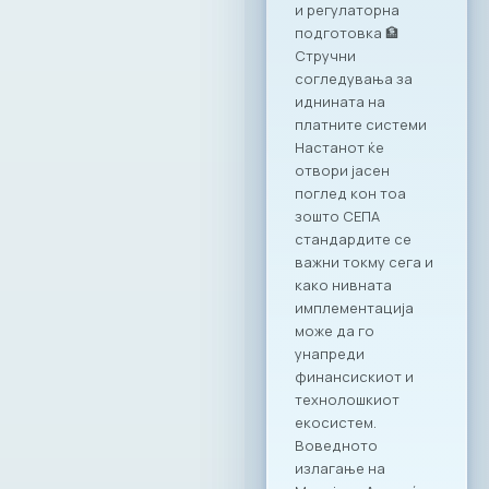
насловот:
„Формализирање
на неформалната
економија: Преку
соработка до
успех“.
Дигитализацијата
како одговор на
неформалната
економија
Учеството на
МАСИТ на оваа
конференција ја
нагласува
неопходноста од
ИКТ секторот како
примарен партнер
во процесите на
реформирање на
економскиот
систем. Како
претставници на