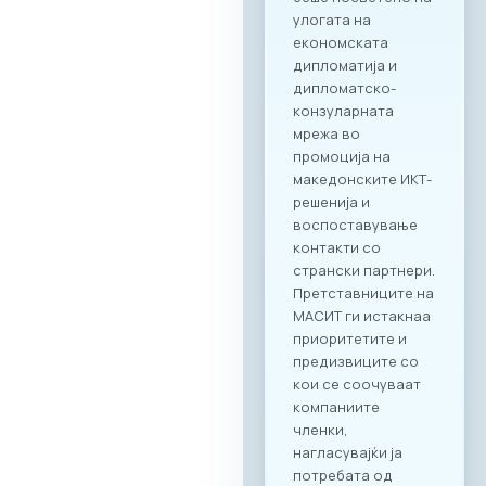
Програмата
предвидува
стручни
презентации за
состојбите во ИКТ
секторите во
двете земји,
пленарен преглед
на процесите на
дигитализација во
клучните
индустрии, како и
сесии за однапред
закажани B2B
состаноци.
Целосната агенда
за настанот е
достапна на
следниот линк:
Превземи PDF
Агенда
Регистрација и