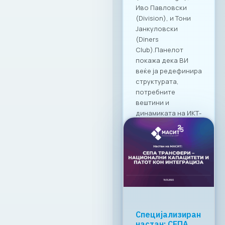
професионално
дружење во
Македонија.
19. 03. 2026г.
Прочитај
повеќе
МАСИТ со
клучна