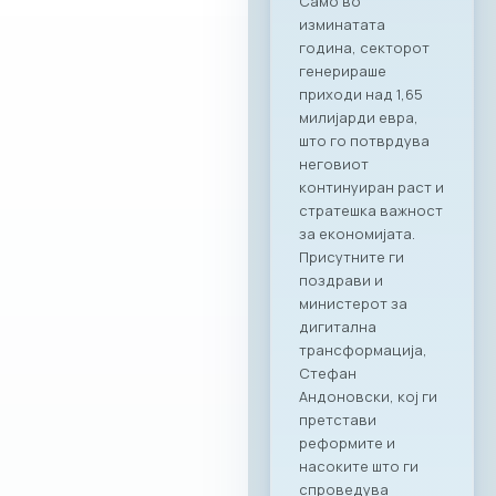
соработници. Со
Ragusa Group како
наш патрон
партнер, членките
на МАСИТ добиваат
моќен сојузник кој
гарантира
беспрекорна
организација и
поддршка за сите
идни корпоративни
активности,“ велат
од комората. „Ни
претставува
особена чест што
го одбележуваме
почетокот на ова
стратешко
партнерство со
МАСИТ. Веруваме
дека оваа
соработка ќе