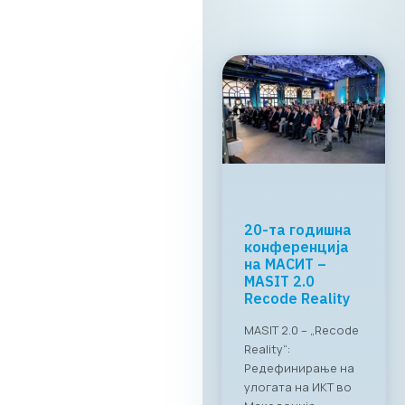
МАСИТ и
RAGUSA Group:
„CONNECT &
TASTE“
Успешно
реализиран
„CONNECT & TASTE“:
Нови стандарди за
деловно