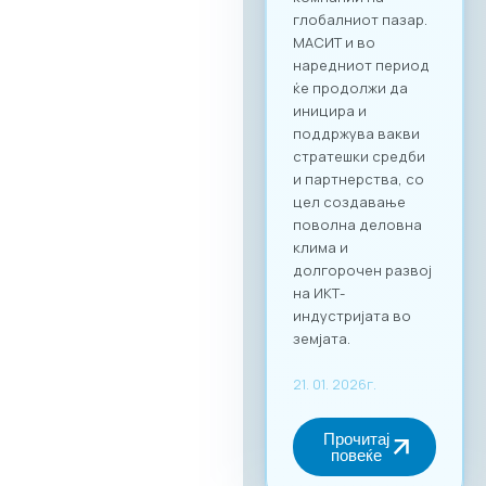
Преку наменската
B2B платформа,
сите учесници ќе
можат ефикасно да
го менаџираат
своето време и да
реализираат
однапред
закажани
состаноци со
точно дефинирани
деловни цели, како
за регионална
експанзија, така и
за внатрешна
дигитална
трансформација.
За учество на
форумот и
максимално
искористување на
потенцијалот за