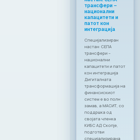
поддршка за
формализација
на економијата
преку
дигитални
решенија
Заедничка
посветеност за
формализирање на
неформалната
економија во РСМ
Стопанската
комора за
информатички и
комуникациски
технологии –
МАСИТ, се
приклучи кон
националната
иницијатива за
намалување на