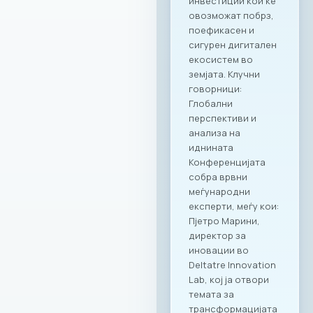
опсег.
Стратешкото
партнерство и
придобивките од
специјално
креираната
програма важат за
сите капацитети во
рамките на Ragusa
Group,
овозможувајќи им
на членките избор
на соодветен
амбиент за секоја
пригода: PARK by
RAGUSA GROUP – за
престижни настани
во срцето на
Градскиот парк;
RAGUSA 360 – за
ексклузивни
корпоративни