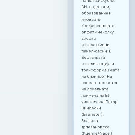
квалитетно
вмрежување.
Комбинацијата на
врвна
гастрономија и
деловна дискусија
се покажа како
вистински модел
за поттикнување
на дијалог и
иновации во
секторот. МАСИТ
продолжува
посветено да
гради мостови и да
создава вредност
за своите членки,
поставувајќи нови,
повисоки
стандарди за
корпоративна
култура и