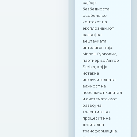
дизајнирани да
одговорат на
потребите на
современиот ИКТ
сектор. Оваа
програма ги
опфаќа сите
компании кои се
членки на МАСИТ и
вработените во
компаните. Поглед
кон иднината:
Креирање
додадена
вредност Настанот
„CONNECT & TASTE“
е само почеток на
низата активности
кои имаат за цел
да ја зајакнат ИКТ
заедницата преку