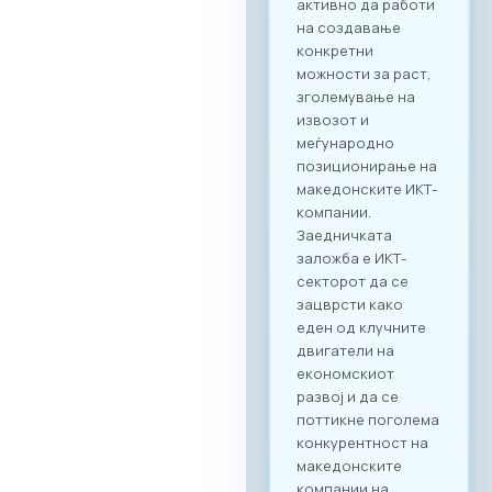
рамки на
технолошкиот
сектор, туку и
меѓусекторско
поврзување. Покрај
ИКТ секторот, на
настанот се
очекува присуство
на компании од
различни
индустрии, со што
се отвора широк
простор за
дигитализација на
бизнис процесите
и директни средби
помеѓу домашните
ИКТ добавувачи и
потенцијални
клиенти од други
стопански гранки.