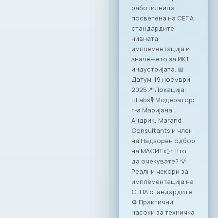
неформалната
економија.
Претседателот на
МАСИТ, Јордан
Димитровски, ја
потпиша
Декларацијата за
партнерство и
акција: „Заедничка
посветеност за
формализирање на
неформалната
економија во РСМ“.
Потпишувањето
беше дел од
годишната
конференција на
Министерството за
финансии, која
оваа година се
одржа под