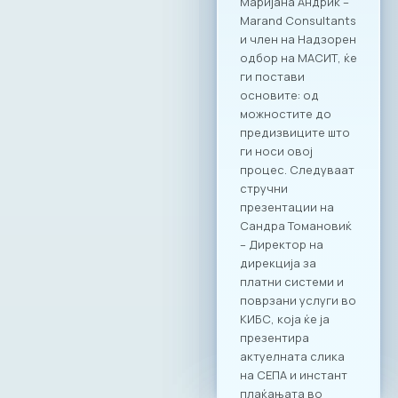
најдинамичната
индустрија, МАСИТ
цврсто стои на
ставот дека
технологијата е
најефикасната
алатка за
воспоставување
на ред,
транспарентност и
фер конкуренција
на пазарот.
Официјализирањет
о на оваа
соработка преку
Декларацијата е
потврда за
заложбите на ИКТ
заедницата за
системски промени
кои ќе ги