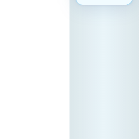
вмрежување,
задолжителна е
регистрација преку
нашата официјална
платформа. Ова е
единствениот
начин за да
станете дел од B2B
заедницата и да ги
закажете вашите
состаноци. Зошто
да се
регистрирате?
Бидете видливи:
Вашата
регистрација на
платформата е
вашиот „дигитален
штанд“ – грчките
компании тука го
бараат својот