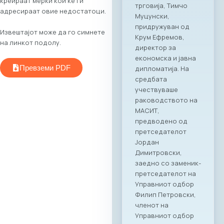
креираат мерки кои ќе ги
и технологии
адресираат овие недостатоци.
МАСИТ, во
соработка со
Извештајот може да го симнете
грчката
на линкот подолу.
асоцијација на ИКТ
компании SETPE, го
Превземи PDF
најавуваат
одржувањето на
првиот
македонско-грчки
„Digital Bridge &
Business ICT Forum“.
Овој форум
претставува прва
организирана
„business bridge“
платформа помеѓу
македонскиот и
грчкиот ИКТ
сектор, со цел
поттикнување на