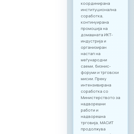
Matchmaking
Учеството на
„Digital Bridge &
Business ICT Forum
2026“ нуди
стратешка можност
за македонските
компании да
остварат директен
контакт со повеќе
од 20 реномирани
грчки ИКТ компании
кои доаѓаат во
Скопје со цел
воспоставување
конкретна деловна
соработка.
Форумот е
конципиран да
поттикне не само
соработка во