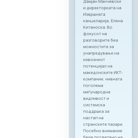
регионалниот
раст, отворање
нови пазари и
воспоставување
директни
партнерства
помеѓу компаниите
од двете земји.
Програма на
настанот Настанот
ќе биде отворен со
обраќања на
високо
министерско и
амбасадорско
ниво, по што ќе
следува свечено
потпишување на
Меморандум за
соработка помеѓу
МАСИТ и SETPE.