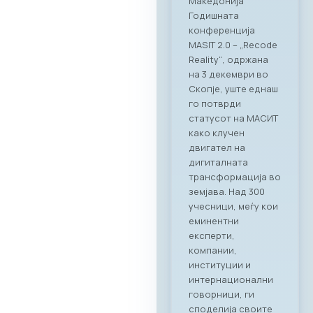
вмрежување на ИКТ
секторот Во
прекрасниот
амбиент на
ресторанот PARK by
RAGUSA,
Стопанската
комора за ИКТ –
МАСИТ, заедно со
својот патрон
партнер RAGUSA
GROUP, го
реализираа првиот
деловен бранч под
името „CONNECT &
TASTE“. Настанот
послужи како
платформа за
директно
поврзување на
лидерите од ИКТ
индустријата со