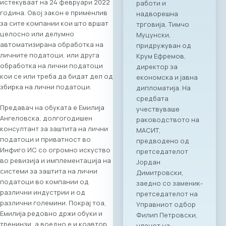
истекуваат на 24 февруари 2022
година. Овој закон е применлив
за сите компании кои што вршат
целосно или делумно
автоматизирана обработка на
личните податоци, или друга
обработка на лични податоци
кои се или треба да бидат дел од
збирка на лични податоци.
Предавач на обуката е Емилија
Ангеловска, долгогодишен
консултант за заштита на лични
податоци и приватност во
Инфиго ИС со огромно искуство
во ревизија и имплементација на
системи за заштита на лични
податоци во компании од
различни индустрии и од
различни големини. Покрај тоа,
Емилија редовно држи обуки и
тренинзи, а воедно е и коавтор