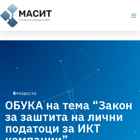
Skip
Ma
to
Me
content
Новости
ОБУКА на тема “Закон
за заштита на лични
податоци за ИКТ
компании”