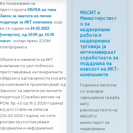
Ве покануваме на
претстојната
ОБУКА на тема
Закон за заштита на лични
која
податоци за ИКТ компании,
ќе се одржи на
24.02.2022
(четврток), од 10:00 до 14:30
, онлајн преку ZOOM
часот
платформата.
Обуката е наменета за ИКТ
компании со цел поблиско
претставување на генералните
обврски и одговорности кои што
за компаниите произлегуваат од
Законот за заштита на личните
податоци (Службен весник на
РСМ, бр. 42 од 16.2.2020 година)
кој што стапи на сила на
224.02.2020 година, но сите
рокови за усогласување
(формални и неформални)