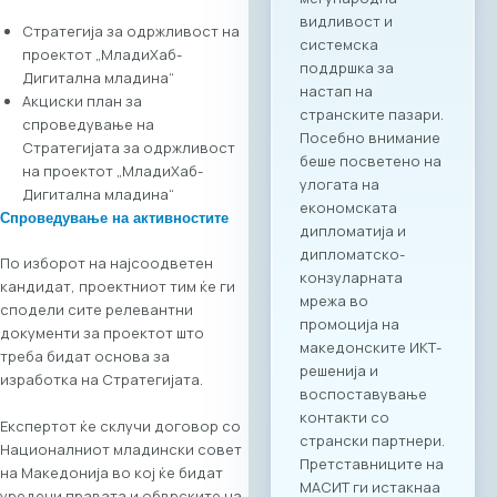
амбасадорско
ниво, по што ќе
Стратегија за одржливост на
следува свечено
проектот „МладиХаб-
потпишување на
Дигитална младина“
Меморандум за
Акциски план за
соработка помеѓу
спроведување на
МАСИТ и SETPE.
Стратегијата за одржливост
Програмата
на проектот „МладиХаб-
предвидува
Дигитална младина“
стручни
Спроведување на активностите
презентации за
состојбите во ИКТ
По изборот на најсоодветен
секторите во
кандидат, проектниот тим ќе ги
двете земји,
сподели сите релевантни
пленарен преглед
документи за проектот што
на процесите на
треба бидат основа за
дигитализација во
изработка на Стратегијата.
клучните
Експертот ќе склучи договор со
индустрии, како и
Националниот младински совет
сесии за однапред
на Македонија во кој ќе бидат
закажани B2B
уредени правата и обврските на
состаноци.