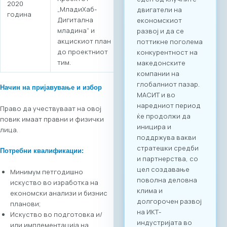
бизнис процесите
2020
„МладиХаб-
и директни средби
година
Дигитална
помеѓу домашните
младина“ и
ИКТ добавувачи и
акцискиот план
потенцијални
до проектниот
клиенти од други
тим.
стопански гранки.
Преку наменската
B2B платформа,
Начин на пријавување и избор
сите учесници ќе
Право да учествуваат на овој
можат ефикасно да
повик имаат правни и физички
го менаџираат
лица.
своето време и да
реализираат
Потребни квалификации
:
однапред
закажани
Минимум петгодишно
состаноци со
искуство во изработка на
точно дефинирани
економски анализи и бизнис
деловни цели, како
планови;
за регионална
Искуство во подготовка и/
експанзија, така и
или имплементација на
за внатрешна