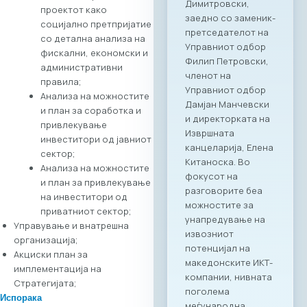
организирана
проектот како
„business bridge“
социјално претпријатие
платформа помеѓу
со детална анализа на
македонскиот и
фискални, економски и
грчкиот ИКТ
административни
сектор, со цел
правила;
поттикнување на
Анализа на можностите
регионалниот
и план за соработка и
раст, отворање
привлекување
нови пазари и
инвеститори од јавниот
воспоставување
сектор;
директни
Анализа на можностите
партнерства
и план за привлекување
помеѓу компаниите
на инвеститори од
од двете земји.
приватниот сектор;
Програма на
Управување и внатрешна
настанот Настанот
организација;
ќе биде отворен со
Акциски план за
обраќања на
имплементација на
високо
Стратегијата;
министерско и
Испорака