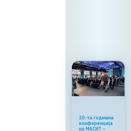
Holiday Inn Скопје
Ве очекуваме!
13. 05. 2026г.
Прочитај
повеќе
МАСИТ и
RAGUSA Group:
„CONNECT &