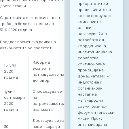
двете страни.
Целосната агенда
за настанот е
Стратегијата и акцискиот план
достапна на
треба да биде изготвени до
следниот линк:
31.10.2020 година.
Превземи PDF
Агенда
Предлог временска рамка на
Регистрација и
активностите во проектот:
Matchmaking
Учеството на
„Digital Bridge &
Избор на
15 јули
Business ICT Forum
експерт и
2020
2026“ нуди
потпишување на
година
стратешка можност
договор
за македонските
компании да
јули –
Спроведување
остварат директен
септември
на
контакт со повеќе
2020
истражувањето/
од 20 реномирани
година
анализата
грчки ИКТ компании
Доставување на
кои доаѓаат во
30
нацрт-верзија
Скопје со цел