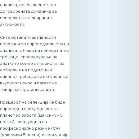
анализа, во согласност со
учество на сите
договорената динамика за
заинтересирани
испорака на планираните
компании и
активности.
професионалци.
Цената за
Сите останати активности
индивидуално
поврзани со спроведувањето на
учество (1 лице)
анализата (како на пример патни
изнесува 70€ +
трошоци, спроведување на
ДДВ, додека за
алатките кои ќе се користат за
делегатско
собирање на податоци и
учество (до 2
слично) треба да се вклучени во
лица) изнесува
вкупниот износ и паѓаат на
110€ + ДДВ. 💡 Како
товар на спроведувачите.
дел од
придобивките од
Процесот на селекција ќе биде
членството во
спроведен преку оценка на
МАСИТ, компаниите
планот за работа (максимум 5
членки на МАСИТ
поени) , евалуација на
остваруваат право
професионално резиме (CV)
на повластена
(максимум 5 поени) и евалуација
цена, при што