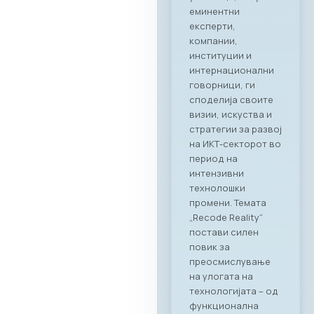
TASTE“. Настанот
послужи како
платформа за
директно
поврзување на
лидерите од ИКТ
индустријата со
цел градење нови
партнерства и
истражување на
можности за
соработка во
опуштена, но
професионална
атмосфера.
Синергија помеѓу
технологијата и
врвното
угостителство
Главниот фокус на
„CONNECT & TASTE“