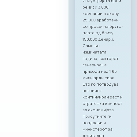
најдобрите идеи и
стратешки
партнерства се
создаваат кога
професионалност
а се среќава со
вистинските
соработници. Со
Ragusa Group како
наш патрон
партнер, членките
на МАСИТ добиваат
моќен сојузник кој
гарантира
беспрекорна
организација и
поддршка за сите
идни корпоративни
активности,“ велат
од комората. „Ни
претставува
особена чест што