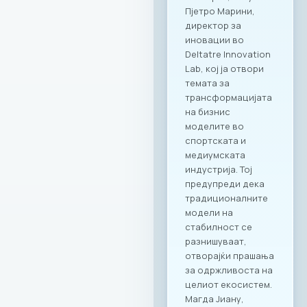
RAGUSA GROUP – за
престижни настани
во срцето на
Градскиот парк;
RAGUSA 360 – за
ексклузивни
корпоративни
прослави со
панорамски
поглед; RAGUSA 919
– за автентични
деловни ручеци и
настани; KINDER
PARK – идеално
место за семејни и
тимски дружења со
најмладите.
Ексклузивни
привилегии за
компаниите и
вработените