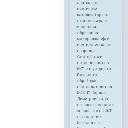
беше потврдување
на стратешкото
партнерство
помеѓу МАСИТ и
Ragusa Group.
Преку овој настан,
членките на
комората имаа
единствена
можност одблиску
да се запознаат со
капацитетите и
професионалност
а на Ragusa Group –
лидер во областа
на организација на
корпоративни
настани и
гостопримство.
„Овој настан
потврди дека