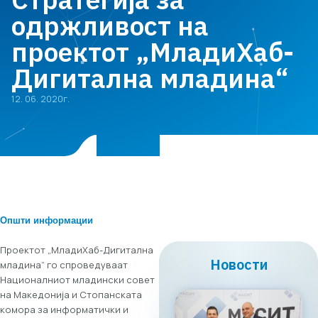
одржливост на
проектот „МладиХаб-
Дигитална младина“
12. 06. 2020г.
Општи информации
Проектот „МладиХаб-Дигитална
Новости
младина“ го спроведуваат
Националниот младински совет
на Македонија и Стопанската
комора за информатички и