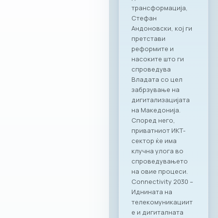
го одбележуваме
почетокот на ова
стратешко
партнерство со
МАСИТ. Веруваме
дека оваа
соработка ќе
донесе нови
можности и
вистинска
додадена
вредност за
компаниите
членки. Како
патрон партнер, за
заедницата на
МАСИТ
подготвивме
специјална
програма со
ексклузивни