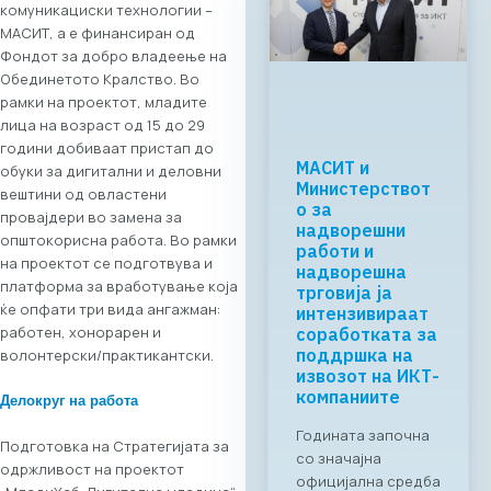
комуникациски технологии –
МАСИТ, а е финансиран од
Фондот за добро владеење на
Oбединетото Кралство. Во
рамки на проектот, младите
лица на возраст од 15 до 29
години добиваат пристап до
Регионалната
обуки за дигитални и деловни
tech соработка
вештини од овластени
започнува во
провајдери во замена за
Скопје: Digital
општокорисна работа. Во рамки
Bridge &
на проектот се подготвува и
Business ICT
платформа за вработување која
Forum 2026 –
ќе oпфати три вида ангажман:
04.06.2026
работен, хонорарен и
За првпат се
волонтерски/практикантски.
создава
организирана
Делокруг на работа
business bridge
платформа помеѓу
Подготовка на Стратегијата за
македонскиот и
одржливост на проектот
грчкиот ИКТ