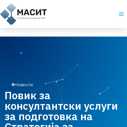
Skip
Ma
to
Me
content
Новости
Повик за
консултантски услуги
за подготовка на
Стратегија за