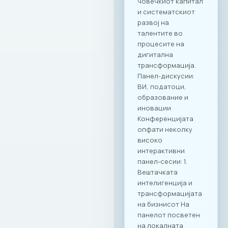
вредност Настанот
„CONNECT & TASTE“
е само почеток на
низата активности
кои имаат за цел
да ја зајакнат ИКТ
заедницата преку
квалитетно
вмрежување.
Комбинацијата на
врвна
гастрономија и
деловна дискусија
се покажа како
вистински модел
за поттикнување
на дијалог и
иновации во
секторот. МАСИТ
продолжува
посветено да
гради мостови и да