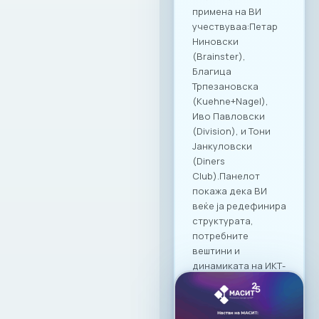
создава вредност
за своите членки,
поставувајќи нови,
повисоки
стандарди за
корпоративна
култура и
професионално
дружење во
Македонија.
19. 03. 2026г.
Прочитај
повеќе