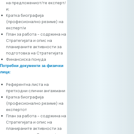
на предложениот/те експерт/
Вашата
и;
регистрација на
Кратка биографија
платформата е
(професионално резиме) на
вашиот „дигитален
експерт/и
штанд“ – грчките
План за работа – содржина на
компании тука го
Стратегијата и опис на
бараат својот
планираните активности за
следен партнер.
подготовка на Стратегијата
Осигурајте ги
Финансиска понуда
вашите термини:
Потребни документи за физички
Состаноците се со
лица
:
ограничено
времетраење и се
Референтна листа на
закажуваат по
претходни слични ангажмани
принципот „прв
Кратка биографија
пријавен, прв
(професионално резиме) на
услужен“. Целосна
експертот
агенда на дланка:
План за работа – содржина на
Со креирање
Стратегијата и опис на
профил, добивате
планираните активности за
персонализиран