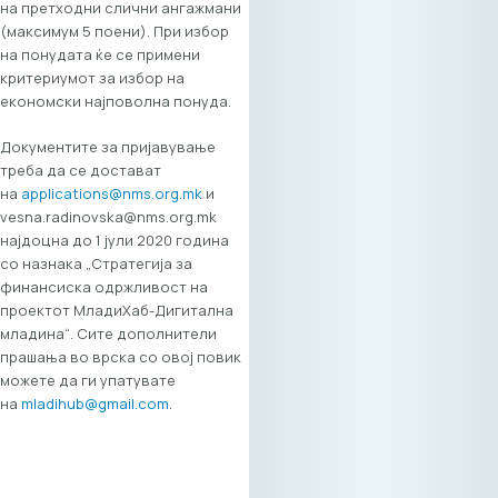
на претходни слични ангажмани
цената за
(максимум 5 поени). При избор
индивидуално
на понудата ќе се примени
учество изнесува
критериумот за избор на
30€ + ДДВ, а за
економски најповолна понуда.
делегатско
учество (до 2
Документите за пријавување
лица) 50€ + ДДВ. Во
треба да се достават
цената е вклучен
на
applications@nms.org.mk
и
целодневен
vesna.radinovska@nms.org.mk
пристап до сите
најдоцна до 1 јули 2020 година
сесии, користење
со назнака „Стратегија за
на B2B
финансиска одржливост на
платформата и
проектот МладиХаб-Дигитална
ручек за
младина“. Сите дополнители
вмрежување.
прашања во врска со овој повик
Станете партнери
можете да ги упатувате
на „Digital Bridge &
на
mladihub@gmail.com
.
Business ICT Forum“
Вашиот бренд може
да биде дел од
овој значаен