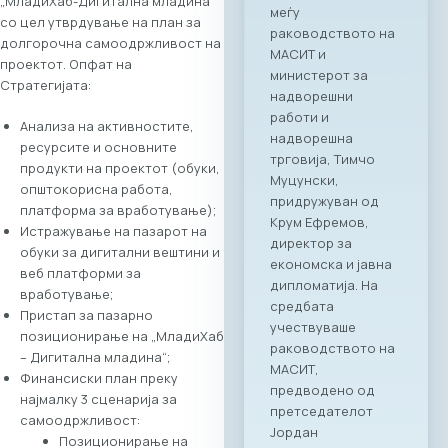
„МладиХаб-Дигитална младина“
сектор. На 4 јуни
со цел утврдување на план за
2026 година во
долгорочна самоодржливост на
Скопје,
проектот. Опфат на
Стопанската
Стратегијата:
комора за
информатички и
Анализа на активностите,
телекомуникациск
ресурсите и основните
и технологии
продукти на проектот (обуки,
МАСИТ, во
општокорисна работа,
соработка со
платформа за вработување);
грчката
Истражување на пазарот на
асоцијација на ИКТ
обуки за дигитални вештини и
компании SETPE, го
веб платформи за
најавуваат
вработување;
одржувањето на
Пристап за пазарно
првиот
позиционирање на „МладиХаб
македонско-грчки
– Дигитална младина“;
„Digital Bridge &
Финансиски план преку
Business ICT Forum“.
најмалку 3 сценарија за
Овој форум
самоодржливост:
претставува прва
Позиционирање на