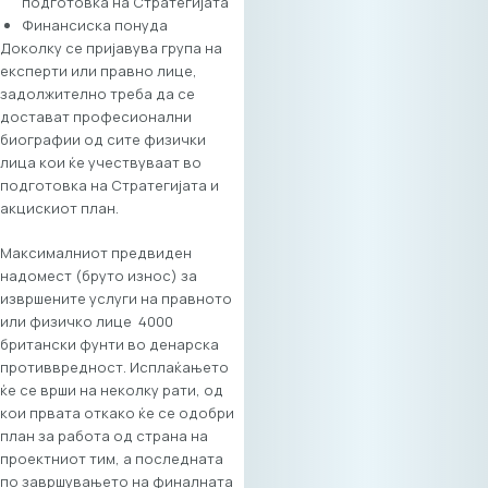
подготовка на Стратегијата
преглед на сите
Финансиска понуда
активности и сесии
Доколку се пријавува група на
Регистрација По
експерти или правно лице,
регистрацијата,
задолжително треба да се
веднаш ќе можете
достават професионални
да го поставите
биографии од сите физички
вашиот профил и
лица кои ќе учествуваат во
да почнете со
подготовка на Стратегијата и
пребарување на
акцискиот план.
партнери. Следете
ги измените на
Максималниот предвиден
платформата во
надомест (бруто износ) за
реално време и
извршените услуги на правното
дознајте кои се
или физичко лице 4000
компании ќе бидат
британски фунти во денарска
дел од настанот.
противвредност. Исплаќањето
Цена за учество
ќе се врши на неколку рати, од
Форумот е наменет
кои првата откако ќе се одобри
за пошироката ИКТ
план за работа од страна на
и деловна
проектниот тим, а последната
заедница и е
по завршувањето на финалната
отворен за