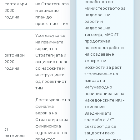
септември
на Стратегијата
воспоставување
2020
и акцискиот
конкретна деловна
година
план до
соработка.
проектниот тим
Форумот е
конципиран да
Усогласување
поттикне не само
на првичната
соработка во
верзија на
рамки на
октомври
Стратегијата и
технолошкиот
2020
акцискиот план
сектор, туку и
година
со насоките и
меѓусекторско
инструкциите
поврзување. Покрај
од проектниот
ИКТ секторот, на
тим
настанот се
очекува присуство
Доставување на
на компании од
финална
различни
верзија на
индустрии, со што
Стратегијата за
се отвора широк
финансиска
простор за
31
одржливост на
дигитализација на
октомври
проектот