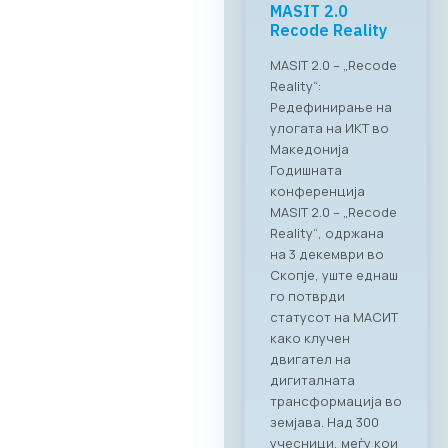
TASTE“
Успешно
реализиран
„CONNECT & TASTE“:
Нови стандарди за
деловно
вмрежување на ИКТ
секторот Во
прекрасниот
амбиент на
ресторанот PARK by
RAGUSA,
Стопанската
комора за ИКТ –
МАСИТ, заедно со
својот патрон
партнер RAGUSA
GROUP, го
реализираа првиот
деловен бранч под
името „CONNECT &