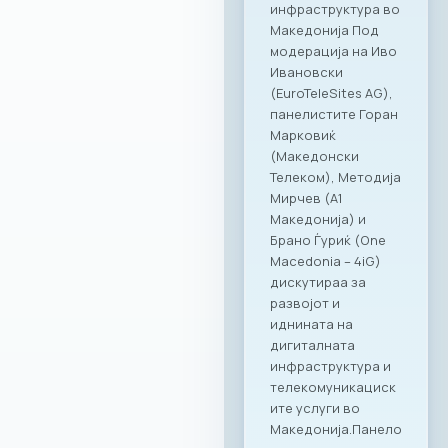
бенефити која ќе
биде достапна во
сите наши локации
– PARK by Ragusa,
RAGUSA 360, Ragusa
919 и Kinder PARK.
Нашата цел е да
понудиме врвно
искуство и
поддршка како за
компаниите, така и
за сите нивни
вработени,
поставувајќи нови
стандарди во
корпоративното
дружење.“ – изјави
Ирена Голомеиќ,
Директор на
продажба, RAGUSA
Group Сеопфатно