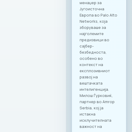
Заедницата на
МАСИТ добива
пристап до
ексклузивни
бенефити и
повластени услови
кои се внимателно
дизајнирани да
одговорат на
потребите на
современиот ИКТ
сектор. Оваа
програма ги
опфаќа сите
компании кои се
членки на МАСИТ и
вработените во
компаните. Поглед
кон иднината:
Креирање
додадена