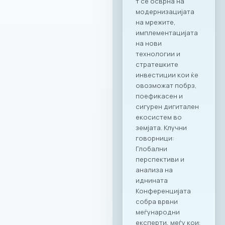
партнерство со
целото портфолио
на Ragusa Group
Она што ја прави
оваа соработка
посебна е
нејзиниот широк
опсег.
Стратешкото
партнерство и
придобивките од
специјално
креираната
програма важат за
сите капацитети во
рамките на Ragusa
Group,
овозможувајќи им
на членките избор
на соодветен
амбиент за секоја
пригода: PARK by