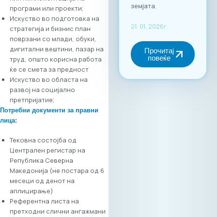
програми или проекти;
дигитална
Искуство во подготовка на
трансформација.
стратегија и бизнис план
За учество на
поврзани со млади, обуки,
форумот и
дигитални вештини, пазар на
максимално
труд, општо корисна работа
искористување на
ќе се смета за предност
потенцијалот за
Искуство во областа на
вмрежување,
развој на социјално
задолжителна е
претпријатие;
регистрација преку
Потребни документи за правни
нашата официјална
лица
:
платформа. Ова е
единствениот
Тековна состојба од
начин за да
Централен регистар на
станете дел од B2B
Република Северна
заедницата и да ги
Македонија (не постара од 6
закажете вашите
месеци од денот на
состаноци. Зошто
аплицирање)
да се
Референтна листа на
регистрирате?
претходни слични ангажмани
Бидете видливи: