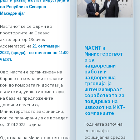
раст и развој на ИКТ индустријата
во Република Северна
Македонија“
Настанот ќе се одржи во
просториите на Сеавус
акцелератор (Seavus
Accelerator) на
21 септември
Регионалната
2022, (среда), со почеток во 11:00
tech соработка
започнува во
часот.
Скопје: Digital
Bridge &
Овој настан е организиран на
Business ICT
барање на компаниите членки,
Forum 2026 –
кои до Комората ги доставија
04.06.2026
своите видувања и коментари,
на база на предложените
За првпат се
даночни измени од
создава
Министерството за финансии,
организирана
кои се планирани да се воведат
business bridge
од 01.01.2023 година.
платформа помеѓу
македонскиот и
Од страна на Министерството за
грчкиот ИКТ