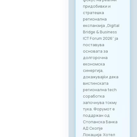
придобивки и
стратешка
регионална
експанзија „Digital
Bridge & Business
ICT Forum 2026“ ја
поставува
основата за
долгорочна
економска
синергија,
докажувајќи дека
вистинската
регионална tech
соработка
започнува токму
тука. Форумот е
поддржан од
Стопанска Банка
АД Скопје
Локација: Хотел