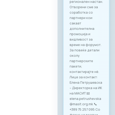
регионален настан.
Отворени сме за
соработка со
партнери кои
сакаат
дополнителна
промоција и
видливост за
време на форумот.
За повеќе детали
околу
партнерските
пакети,
контактирајте нè.
Лице за контакт:
Елена Петрушевска
– Директорка на ИК
на МАСИТ 📧
elena.petrushevska
@masit.org.mk 📞
+389 75 257 095 Со
фокус на реални