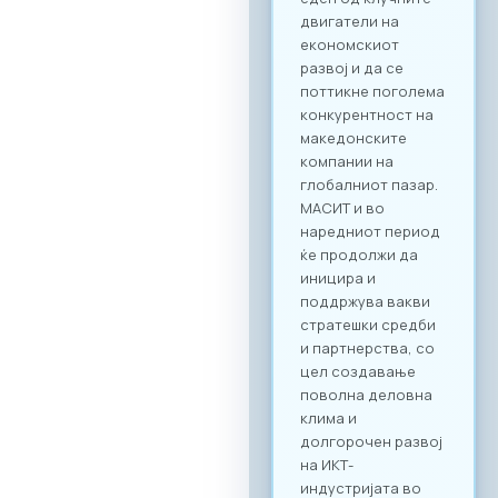
бизнис процесите
и директни средби
помеѓу домашните
ИКТ добавувачи и
потенцијални
клиенти од други
стопански гранки.
Преку наменската
B2B платформа,
сите учесници ќе
можат ефикасно да
го менаџираат
своето време и да
реализираат
однапред
закажани
состаноци со
точно дефинирани
деловни цели, како
за регионална
експанзија, така и
за внатрешна