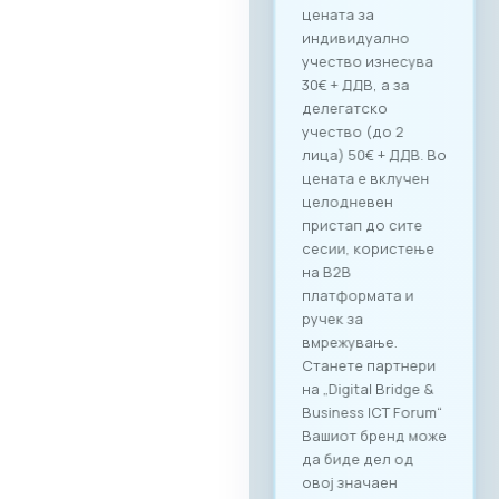
цената за
индивидуално
учество изнесува
30€ + ДДВ, а за
делегатско
учество (до 2
лица) 50€ + ДДВ. Во
цената е вклучен
целодневен
пристап до сите
сесии, користење
на B2B
платформата и
ручек за
вмрежување.
Станете партнери
на „Digital Bridge &
Business ICT Forum“
Вашиот бренд може
да биде дел од
овој значаен