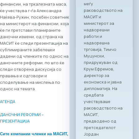
финансии, на тркалезната маса,
сектор. На 4 јуни
ќе учествува г-ѓа Александра
2026 година во
Наќева-Ружин, посебен советник
Скопје,
на министерот на финансии, која
Стопанската
ќе ги претстави планираните
комора за
даночни измени, од страна на
информатички и
МАСИТ ќе следи презентација на
телекомуникациск
сублимираните забелешки
и технологии
дадени од членките по однос на
МАСИТ, во
даночните реформи, по што ќе
соработка со
следи отворена дискусија со
грчката
прашања и одговори и
асоцијација на ИКТ
споделување на мислења по
компании SETPE, го
однос на темата.
најавуваат
одржувањето на
АГЕНДА
првиот
македонско-грчки
ДАНОЧНИ РЕФОРМИ –
„Digital Bridge &
ПРЕЗЕНТАЦИЈА
Business ICT Forum“.
Овој форум
Сите компании членки на МАСИТ,
претставува прва