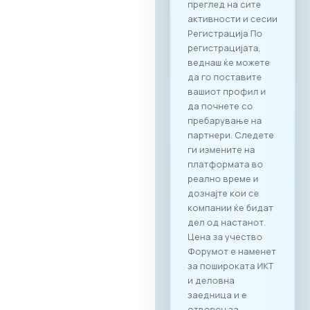
преглед на сите
активности и сесии
Регистрација По
регистрацијата,
веднаш ќе можете
да го поставите
вашиот профил и
да почнете со
пребарување на
партнери. Следете
ги измените на
платформата во
реално време и
дознајте кои се
компании ќе бидат
дел од настанот.
Цена за учество
Форумот е наменет
за пошироката ИКТ
и деловна
заедница и е
отворен за