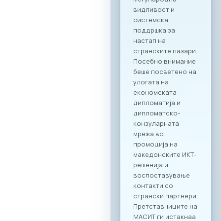
амбасадорско
ниво, по што ќе
следува свечено
потпишување на
Меморандум за
соработка помеѓу
МАСИТ и SETPE.
Програмата
предвидува
стручни
презентации за
состојбите во ИКТ
секторите во
двете земји,
пленарен преглед
на процесите на
дигитализација во
клучните
индустрии, како и
сесии за однапред
закажани B2B
состаноци.