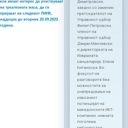
кои имаат интерес да учествуваат
организирана
на тркалезната маса, да се
„business bridge“
пријават на следниот
ЛИНК
,
платформа помеѓу
најдоцна до вторник 20.09.2022
македонскиот и
година.
грчкиот ИКТ
сектор, со цел
поттикнување на
регионалниот
раст, отворање
нови пазари и
воспоставување
директни
партнерства
помеѓу компаниите
од двете земји.
Програма на
настанот Настанот
ќе биде отворен со
обраќања на
високо
министерско и