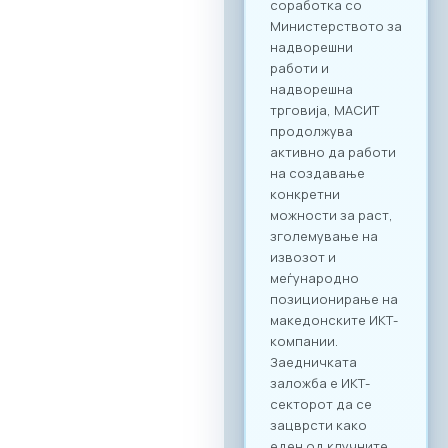
воспоставување
конкретна деловна
соработка.
Форумот е
конципиран да
поттикне не само
соработка во
рамки на
технолошкиот
сектор, туку и
меѓусекторско
поврзување. Покрај
ИКТ секторот, на
настанот се
очекува присуство
на компании од
различни
индустрии, со што
се отвора широк
простор за
дигитализација на