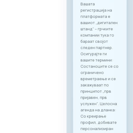
Вашата
регистрација на
платформата е
вашиот „дигитален
штанд“ – грчките
компании тука го
бараат својот
следен партнер.
Осигурајте ги
вашите термини:
Состаноците се со
ограничено
времетраење и се
закажуваат по
принципот „прв
пријавен, прв
услужен“. Целосна
агенда на дланка:
Со креирање
профил, добивате
персонализиран