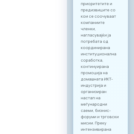
Целосната агенда
за настанот е
достапна на
следниот линк:
Превземи PDF
Агенда
Регистрација и
Matchmaking
Учеството на
„Digital Bridge &
Business ICT Forum
2026“ нуди
стратешка можност
за македонските
компании да
остварат директен
контакт со повеќе
од 20 реномирани
грчки ИКТ компании
кои доаѓаат во
Скопје со цел