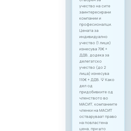
учество на сите
заинтересирани
компании и
професионалци.
Цената за
индивидуално
учество (1 лице)
изнесува 70€ +
ДДВ, додека за
делегатско
учество (до 2
лица) изнесува
110€ + ДДВ. 💡 Како
дел од
придобивките од
членството во
МАСИТ, компаниите
членки на МАСИТ
остваруваат право
на повластена
цена, при што