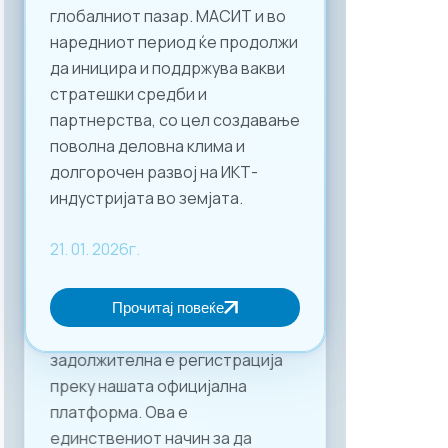
глобалниот пазар. МАСИТ и во
наредниот период ќе продолжи
да иницира и поддржува вакви
стратешки средби и
партнерства, со цел создавање
поволна деловна клима и
долгорочен развој на ИКТ-
индустријата во земјата.
21. 01. 2026г.
Прочитај повеќе