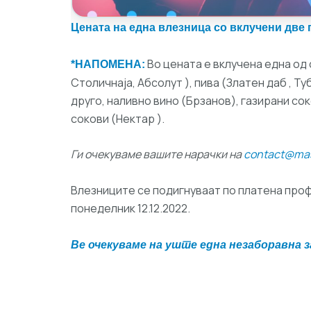
Цената на една влезница со вклучени две 
Во цената е вклученa една од с
*НАПОМЕНА:
Столичнаја, Абсолут ), пива (Златен даб , Туб
друго, наливно вино (Брзанов), газирани сок
сокови (Нектар ).
Ги очекуваме вашите нарачки на
contact@mas
Влезниците се подигнуваат по платена проф
понеделник 12.12.2022.
Ве очекуваме на уште една незаборавна 