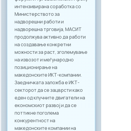
интензивирана соработка со
Министерството за
надворешни работи и
надворешна трговија, МАСИТ
продолжува активно да работи
на создавање конкретни
можности за раст, зголемување
на извозот и меѓународно
позиционирање на
македонските ИКТ-компании.
Заедничката заложба е ИКТ-
секторот да се зацврсти како
еден од клучните двигатели на
економскиот развој и да се
поттикне поголема
конкурентност на
македонските компании на