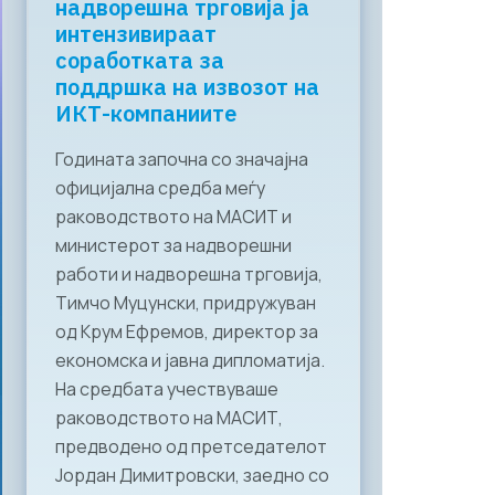
надворешна трговија ја
интензивираат
соработката за
поддршка на извозот на
ИКТ-компаниите
Годината започна со значајна
официјална средба меѓу
раководството на МАСИТ и
министерот за надворешни
работи и надворешна трговија,
Тимчо Муцунски, придружуван
од Крум Ефремов, директор за
економска и јавна дипломатија.
На средбата учествуваше
раководството на МАСИТ,
предводено од претседателот
Јордан Димитровски, заедно со