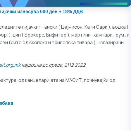
пијачки изнесува 600 ден + 18% ДДВ
ледните пијачки: – виски ( Џејмисон, Кати Сарк ), водка (
орг), џин ( Брокерс, Бифитер ), мартини , кампари , рум , и
ови (сите од скопска и прилепска пивара ), негазирани
it.org.mk
најдоцна до среда,
21
.12.20
22
.
актура, од канцеларијата на МАСИТ, почнувајќи од
забава