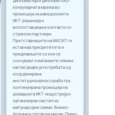
дипломатија и дипломатско-
конзуларната мрежа во
промоција на македонските
ИКТ-решенија и
воспоставување контакти со
странски партнери.
Претставниците на МАСИТ ги
истакнаа приоритетите и
предизвиците со кои се
соочуваат компаниите членки,
нагласувајќи ја потребата од
координирана
институционална соработка,
континуирана промоција на
домашната ИКТ-индустрија и
организиран настап на
меѓународни саеми, бизнис-
форуми и трговски мисии. Преку