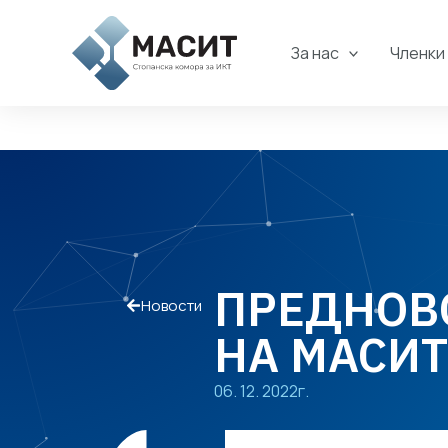
Skip
to
За нас
Членки
content
ПРЕДНОВ
Новости
НА МАСИТ
06. 12. 2022г.