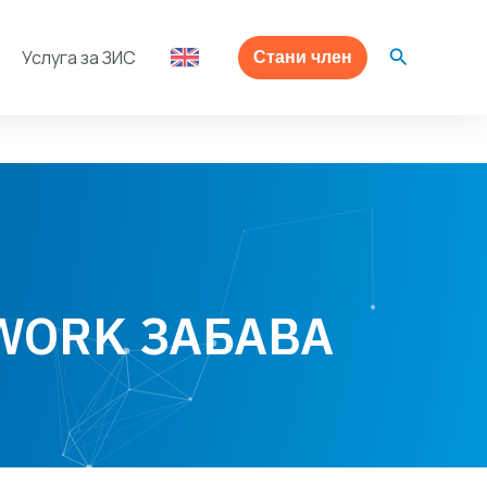
Search
Услуга за ЗИС
Стани член
WORK ЗАБАВА