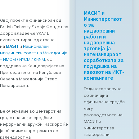
Овој проект е финансиран од
British Embassy Skopje Фондот за
добро владеење УКАИД,
имплементиран од страна
на
и
Национален
MASIT
младински совет на Македонија
– НМСМ / NYCM / KRNM
, со
поддршка на Канцеларијата на
Претседателот на Република
Северна Македонија Стево
Пендаровски.
Ве очекуваме во центарот на
градот на инфо средби и
неформални дружби. Наскоро ќе
ја објавиме и програмата со
календарот на