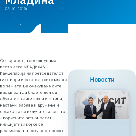
08. 10. 2019г.
Со гордост ја соопштуваме
веста дека МЛАДИХАБ –
Канцеларија на претседателот
Новости
ги отвори вратите за сите млади
во земјата. Ве очекуваме сите
вас млади да бидете дел од
обуките за дигитални вештини,
настани, забава и дружење и
секако да се вклучите во општо
– корисните активности и
иницијативи кој ќе се
реализираат преку овој проект.