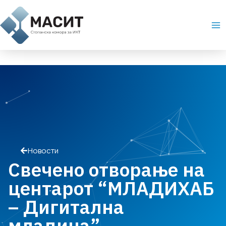
Skip
Ma
to
Me
content
Новости
Свечено отворање на
центарот “МЛАДИХАБ
– Дигитална
младина”