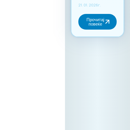
трансформација.
За учество на
форумот и
максимално
искористување на
потенцијалот за
вмрежување,
задолжителна е
регистрација преку
нашата официјална
платформа. Ова е
единствениот
начин за да
станете дел од B2B
заедницата и да ги
закажете вашите
состаноци. Зошто
да се
регистрирате?
Бидете видливи:
Вашата
регистрација на