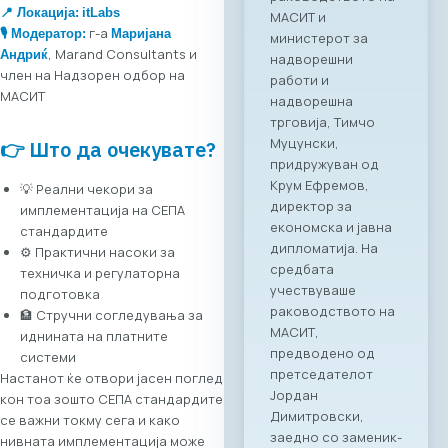
2026 година во
📍 Локација:
itLabs
Скопје,
г-а
🎙️ Модератор:
Маријана
Стопанската
, Marand Consultants и
Андриќ
комора за
член на Надзорен одбор на
информатички и
МАСИТ
телекомуникациск
и технологии
👉 Што да очекувате?
МАСИТ, во
соработка со
💡 Реални чекори за
грчката
имплементација на СЕПА
асоцијација на ИКТ
стандардите
компании SETPE, го
⚙️ Практични насоки за
најавуваат
техничка и регулаторна
одржувањето на
подготовка
првиот
🏦 Стручни согледувања за
македонско-грчки
иднината на платните
„Digital Bridge &
системи
Business ICT Forum“.
Настанот ќе отвори јасен поглед
Овој форум
кон тоа зошто СЕПА стандардите
претставува прва
се важни токму сега и како
организирана
нивната имплементација може
„business bridge“