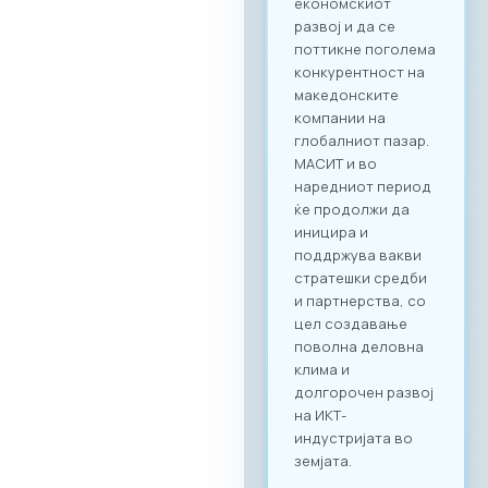
помеѓу домашните
ИКТ добавувачи и
потенцијални
клиенти од други
стопански гранки.
Преку наменската
B2B платформа,
сите учесници ќе
можат ефикасно да
го менаџираат
своето време и да
реализираат
однапред
закажани
состаноци со
точно дефинирани
деловни цели, како
за регионална
експанзија, така и
за внатрешна
дигитална