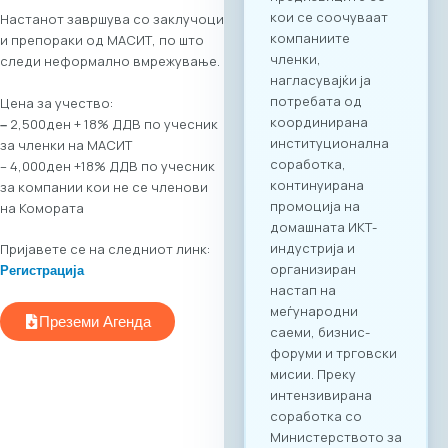
за настанот е
Настанот завршува со заклучоци
достапна на
и препораки од МАСИТ, по што
следниот линк:
следи неформално вмрежување.
Превземи PDF
Агенда
Цена за учество:
Регистрација и
2,500ден + 18% ДДВ по учесник
–
Matchmaking
за членки на МАСИТ
Учеството на
– 4,000ден +18% ДДВ по учесник
„Digital Bridge &
за компании кои не се членови
Business ICT Forum
на Комората
2026“ нуди
стратешка можност
Пријавете се на следниот линк:
за македонските
Регистрација
компании да
остварат директен
контакт со повеќе
Преземи Агенда
од 20 реномирани
грчки ИКТ компании
кои доаѓаат во
Скопје со цел
воспоставување
конкретна деловна