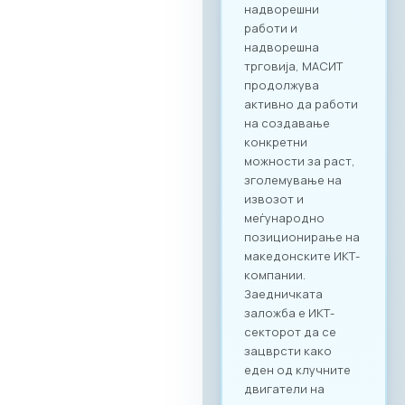
соработка.
Форумот е
конципиран да
поттикне не само
соработка во
рамки на
технолошкиот
сектор, туку и
меѓусекторско
поврзување. Покрај
ИКТ секторот, на
настанот се
очекува присуство
на компании од
различни
индустрии, со што
се отвора широк
простор за
дигитализација на
бизнис процесите
и директни средби