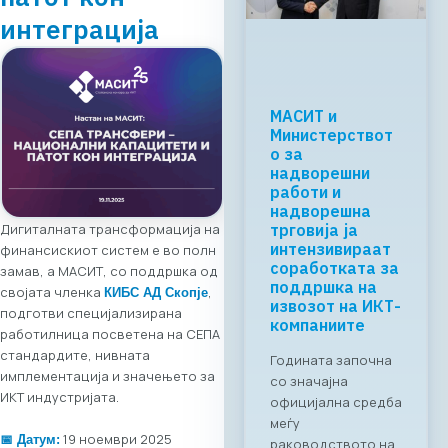
интеграција
Регионалната
tech соработка
започнува во
Скопје: Digital
Bridge &
Business ICT
Дигиталната трансформација на
Forum 2026 –
04.06.2026
финансискиот систем е во полн
замав, а МАСИТ, со поддршка од
За првпат се
својата членка
,
КИБС АД Скопје
создава
подготви специјализирана
организирана
работилница посветена на СЕПА
business bridge
стандардите, нивната
платформа помеѓу
имплементација и значењето за
македонскиот и
ИКТ индустријата.
грчкиот ИКТ
сектор. На 4 јуни
19 ноември 2025
📅 Датум: