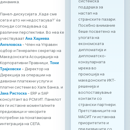
динамика.
следува свечено
потпишување на
Панел-дискусијата „Каде сме
Меморандум за
сега и што ни недостасува?“ ќе
соработка помеѓу
понуди согледувања од
МАСИТ и SETPE.
различни перспективи. Во неа ќе
Програмата
учествуваат
Ана Хаџиева
предвидува
– Член на Управен
Ангеловска
стручни
одбор и Генерален секретар на
презентации за
Македонската Асоцијација на
состојбите во ИКТ
Корпоративни Правници,
Тони
секторите во
– Директор на
Трајковски
двете земји,
Дирекција за операции на
пленарен преглед
девизни платежни услуги и
на процесите на
платни системи во Халк Банка, и
дигитализација во
– ERP и SAP
Јана Ристоска
клучните
консултант во РСМ ИТ. Панелот
индустрии, како и
ќе ги истакне моменталните
сесии за однапред
предизвици и чекорите
закажани B2B
потребни за понатамошна
состаноци.
интеграција на СЕПА.
Целосната агенда