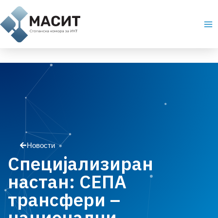
Skip
Ma
to
Me
content
Новости
Специјализиран
настан: СЕПА
трансфери –
национални