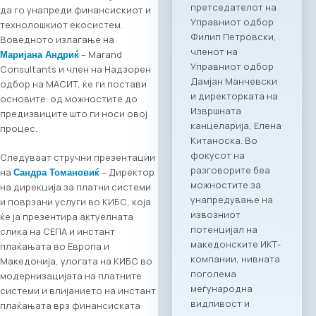
да го унапреди финансискиот и
платформа помеѓу
технолошкиот екосистем.
македонскиот и
Воведното излагање на
грчкиот ИКТ
– Marand
Маријана Андриќ
сектор, со цел
Consultants и член на Надзорен
поттикнување на
одбор на МАСИТ, ќе ги постави
регионалниот
основите: од можностите до
раст, отворање
предизвиците што ги носи овој
нови пазари и
процес.
воспоставување
директни
Следуваат стручни презентации
партнерства
на
– Директор
Сандра Томановиќ
помеѓу компаниите
на дирекција за платни системи
од двете земји.
и поврзани услуги во КИБС, која
Програма на
ќе ја презентира актуелната
настанот Настанот
слика на СЕПА и инстант
ќе биде отворен со
плаќањата во Европа и
обраќања на
Македонија, улогата на КИБС во
високо
модернизацијата на платните
министерско и
системи и влијанието на инстант
амбасадорско
плаќањата врз финансиската
ниво, по што ќе