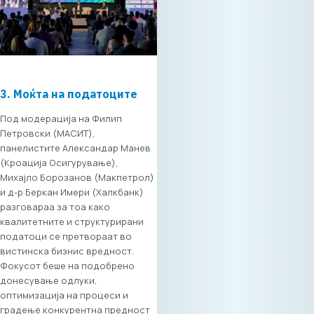
учество (до 2
лица) 50€ + ДДВ. Во
цената е вклучен
целодневен
пристап до сите
сесии, користење
3. Моќта на податоците
на B2B
платформата и
Под модерација на Филип
ручек за
Петровски (МАСИТ),
вмрежување.
панелистите Александар Манев
Станете партнери
(Кроација Осигурување),
на „Digital Bridge &
Михајло Борозанов (Макпетрол)
Business ICT Forum“
и д-р Беркан Имери (Халкбанк)
Вашиот бренд може
разговараа за тоа како
да биде дел од
квалитетните и структурирани
овој значаен
податоци се претвораат во
регионален настан.
вистинска бизнис вредност.
Отворени сме за
Фокусот беше на подобрено
соработка со
донесување одлуки,
партнери кои
оптимизација на процеси и
сакаат
градење конкурентна предност