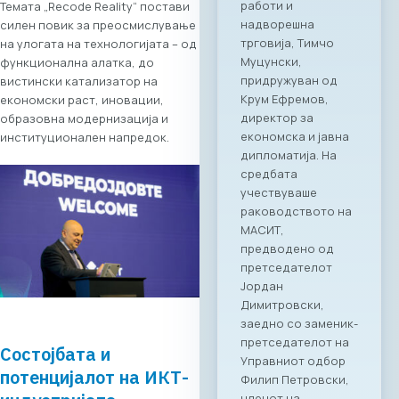
Темата „Recode Reality“ постави
информатички и
силен повик за преосмислување
телекомуникациск
на улогата на технологијата – од
и технологии
функционална алатка, до
МАСИТ, во
вистински катализатор на
соработка со
економски раст, иновации,
грчката
образовна модернизација и
асоцијација на ИКТ
институционален напредок.
компании SETPE, го
најавуваат
одржувањето на
првиот
македонско-грчки
„Digital Bridge &
Business ICT Forum“.
Овој форум
претставува прва
организирана
„business bridge“
платформа помеѓу
Состојбата и
македонскиот и
потенцијалот на ИКТ-
грчкиот ИКТ