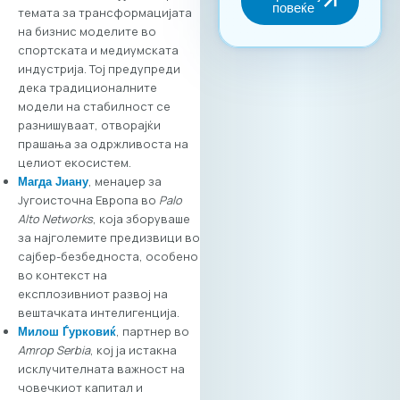
искористување на
темата за трансформацијата
потенцијалот за
на бизнис моделите во
вмрежување,
спортската и медиумската
задолжителна е
индустрија. Тој предупреди
регистрација преку
дека традиционалните
нашата официјална
модели на стабилност се
платформа. Ова е
разнишуваат, отворајќи
единствениот
прашања за одржливоста на
начин за да
целиот екосистем.
станете дел од B2B
, менаџер за
Магда Јиану
заедницата и да ги
Југоисточна Европа во
Palo
закажете вашите
Alto Networks
, која зборуваше
состаноци. Зошто
за најголемите предизвици во
да се
сајбер-безбедноста, особено
регистрирате?
во контекст на
Бидете видливи:
експлозивниот развој на
Вашата
вештачката интелигенција.
регистрација на
, партнер во
Милош Ѓурковиќ
платформата е
Amrop Serbia
, кој ја истакна
вашиот „дигитален
исклучителната важност на
штанд“ – грчките
човечкиот капитал и