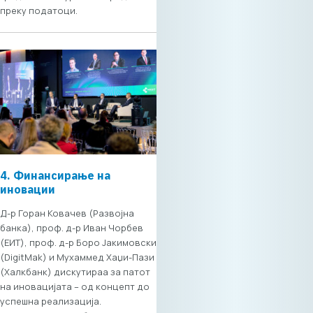
дополнителна
преку податоци.
промоција и
видливост за
време на форумот.
За повеќе детали
околу
партнерските
пакети,
контактирајте нè.
Лице за контакт:
Елена Петрушевска
– Директорка на ИК
4. Финансирање на
на МАСИТ 📧
иновации
elena.petrushevska
@masit.org.mk 📞
Д-р Горан Ковачев (Развојна
+389 75 257 095 Со
банка), проф. д-р Иван Чорбев
фокус на реални
(ЕИТ), проф. д-р Боро Јакимовски
придобивки и
(DigitMak) и Мухаммед Хаџи-Пази
стратешка
(Халкбанк) дискутираа за патот
регионална
на иновацијата – од концепт до
експанзија „Digital
успешна реализација.
Bridge & Business