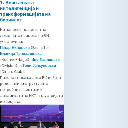
да го поставите
1. Вештачката
вашиот профил и
интелигенција и
да почнете со
трансформацијата на
пребарување на
бизнисот
партнери. Следете
На панелот посветен на
ги измените на
локалната примена на ВИ
платформата во
учествуваа:
реално време и
(Brainster),
дознајте кои се
Петар Ниновски
компании ќе бидат
Благица Трпезановска
(Kuehne+Nagel),
дел од настанот.
Иво Павловски
(Division), и
Цена за учество
Тони Јанкуловски
(Diners Club).
Форумот е наменет
Панелот покажа дека ВИ веќе ја
за пошироката ИКТ
редефинира структурата,
и деловна
потребните вештини и
заедница и е
динамиката на ИКТ-индустријата
отворен за
во земјава.
учество на сите
заинтересирани
компании и
професионалци.
Цената за