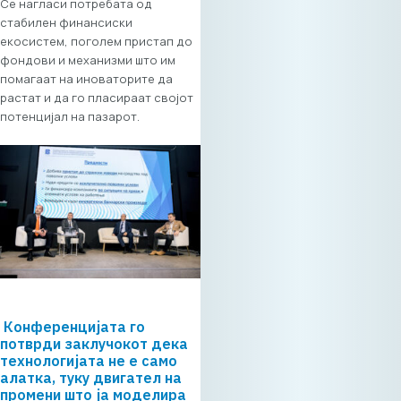
Се нагласи потребата од
ICT Forum 2026“ ја
стабилен финансиски
поставува
екосистем, поголем пристап до
основата за
фондови и механизми што им
долгорочна
помагаат на иноваторите да
економска
растат и да го пласираат својот
синергија,
потенцијал на пазарот.
докажувајќи дека
вистинската
регионална tech
соработка
започнува токму
тука. Форумот е
поддржан од
Стопанска Банка
АД Скопје
Локација: Хотел
Holiday Inn Скопје
Конференцијата го
Ве очекуваме!
потврди заклучокот дека
технологијата не е само
13. 05. 2026г.
алатка, туку двигател на
промени што ја моделира