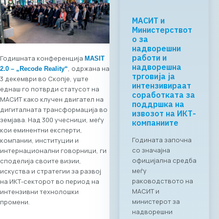
Регионалната
tech соработка
започнува во
Скопје: Digital
Bridge &
Годишната конференција
MASIT
Business ICT
, одржана на
2.0 – „Recode Reality“
Forum 2026 –
3 декември во Скопје, уште
04.06.2026
еднаш го потврди статусот на
МАСИТ како клучен двигател на
За првпат се
дигиталната трансформација во
создава
земјава. Над 300 учесници, меѓу
организирана
кои еминентни експерти,
business bridge
компании, институции и
платформа помеѓу
интернационални говорници, ги
македонскиот и
споделија своите визии,
грчкиот ИКТ
искуства и стратегии за развој
сектор. На 4 јуни
на ИКТ-секторот во период на
2026 година во
интензивни технолошки
Скопје,
промени.
Стопанската
комора за