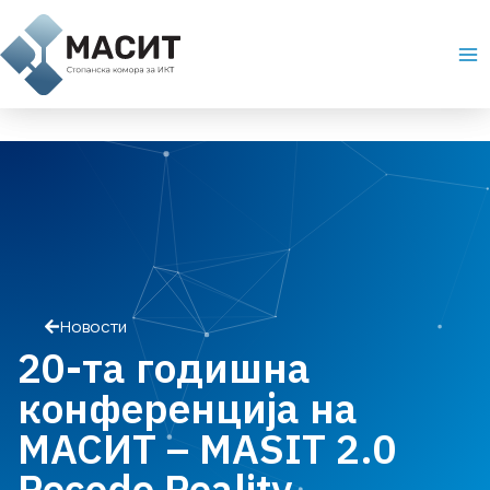
Skip
Ma
to
Me
content
Новости
20-та годишна
конференција на
МАСИТ – MASIT 2.0
Recode Reality