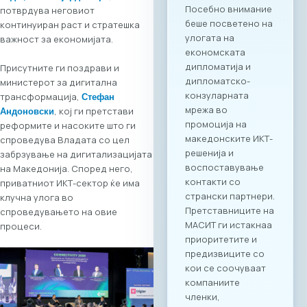
соработка помеѓу
потврдува неговиот
МАСИТ и SETPE.
континуиран раст и стратешка
Програмата
важност за економијата.
предвидува
стручни
Присутните ги поздрави и
презентации за
министерот за дигитална
состојбите во ИКТ
трансформација,
Стефан
секторите во
, кој ги претстави
Андоновски
двете земји,
реформите и насоките што ги
пленарен преглед
спроведува Владата со цел
на процесите на
забрзување на дигитализацијата
дигитализација во
на Македонија. Според него,
клучните
приватниот ИКТ-сектор ќе има
индустрии, како и
клучна улога во
сесии за однапред
спроведувањето на овие
закажани B2B
процеси.
состаноци.
Целосната агенда
за настанот е
достапна на
следниот линк:
Превземи PDF