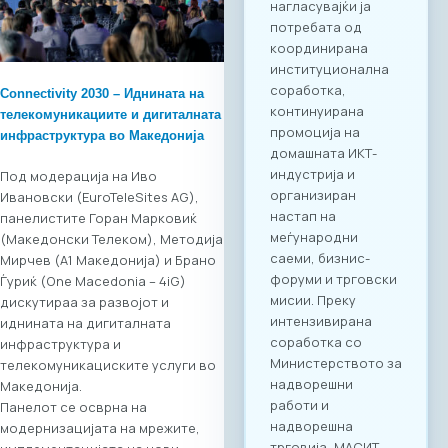
Агенда
Регистрација и
Matchmaking
Учеството на
Connectivity 2030 – Иднината на
„Digital Bridge &
телекомуникациите и дигиталната
Business ICT Forum
инфраструктура во Македонија
2026“ нуди
стратешка можност
Под модерација на Иво
за македонските
Ивановски (EuroTeleSites AG),
компании да
панелистите Горан Марковиќ
остварат директен
(Македонски Телеком), Методија
контакт со повеќе
Мирчев (A1 Македонија) и Брано
од 20 реномирани
Ѓуриќ (One Macedonia – 4iG)
грчки ИКТ компании
дискутираа за развојот и
кои доаѓаат во
иднината на дигиталната
Скопје со цел
инфраструктура и
воспоставување
телекомуникациските услуги во
конкретна деловна
Македонија.
соработка.
Панелот се осврна на
Форумот е
модернизацијата на мрежите,
конципиран да