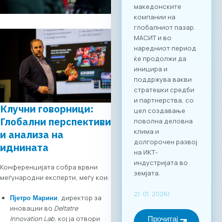
клиенти од други
стопански гранки.
Преку наменската
B2B платформа,
сите учесници ќе
можат ефикасно да
го менаџираат
своето време и да
реализираат
однапред
закажани
Клучни говорници:
состаноци со
Глобални перспективи
точно дефинирани
и анализа на
деловни цели, како
иднината
за регионална
експанзија, така и
за внатрешна
Конференцијата собра врвни
дигитална
меѓународни експерти, меѓу кои:
трансформација.
За учество на
, директор за
Пјетро Марини
форумот и
иновации во
Deltatre
максимално
Innovation Lab
, кој ја отвори