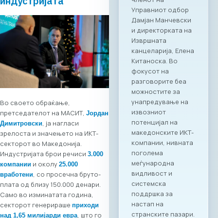
индустријата
сектор, со цел
поттикнување на
регионалниот
раст, отворање
нови пазари и
воспоставување
директни
партнерства
помеѓу компаниите
од двете земји.
Во своето обраќање,
Програма на
претседателот на МАСИТ,
Јорда
н
настанот Настанот
, ја нагласи
Димитровски
ќе биде отворен со
зрелоста и значењето на ИКТ-
обраќања на
секторот во Македонија.
високо
Индустријата брои речиси
3.000
министерско и
и околу
компании
25.000
амбасадорско
, со просечна бруто-
вработени
ниво, по што ќе
плата од близу 150.000 денари.
следува свечено
Само во изминатата година,
потпишување на
секторот генерираше
приходи
Меморандум за
, што го
над 1,65 милијарди евра