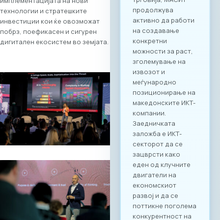
имплементацијата на нови
поттикне не само
технологии и стратешките
соработка во
инвестиции кои ќе овозможат
рамки на
побрз, поефикасен и сигурен
технолошкиот
дигитален екосистем во земјата.
сектор, туку и
меѓусекторско
поврзување. Покрај
ИКТ секторот, на
настанот се
очекува присуство
на компании од
различни
индустрии, со што
се отвора широк
простор за
дигитализација на
бизнис процесите
и директни средби
помеѓу домашните
ИКТ добавувачи и
потенцијални