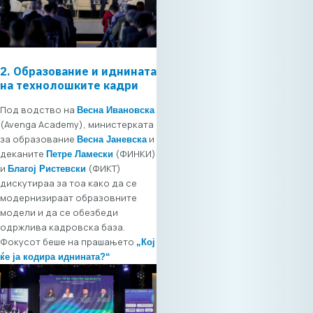
индивидуално
учество (1 лице)
изнесува 70€ +
ДДВ, додека за
делегатско
2. Образование и иднината
учество (до 2
на технолошките кадри
лица) изнесува
Под водство на
Весна Ивановска
110€ + ДДВ. 💡 Како
(Avenga Academy), министерката
дел од
за образование
и
Весна Јаневска
придобивките од
деканите
(ФИНКИ)
Петре Ламески
членството во
и
(ФИКТ)
Благој Ристевски
МАСИТ, компаниите
дискутираа за тоа како да се
членки на МАСИТ
модернизираат образовните
остваруваат право
модели и да се обезбеди
на повластена
одржлива кадровска база.
цена, при што
Фокусот беше на прашањето
„Кој
цената за
ќе ја кодира иднината?“
индивидуално
учество изнесува
30€ + ДДВ, а за
делегатско