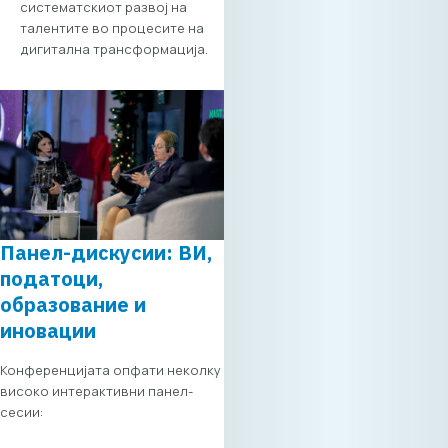
компании тука го
систематскиот развој на
бараат својот
талентите во процесите на
следен партнер.
дигитална трансформација.
Осигурајте ги
вашите термини:
Состаноците се со
ограничено
времетраење и се
закажуваат по
принципот „прв
пријавен, прв
услужен“. Целосна
Панел-дискусии: ВИ,
агенда на дланка:
податоци,
Со креирање
образование и
профил, добивате
персонализиран
иновации
преглед на сите
активности и сесии
Конференцијата опфати неколку
Регистрација По
високо интерактивни панел-
регистрацијата,
сесии:
веднаш ќе можете