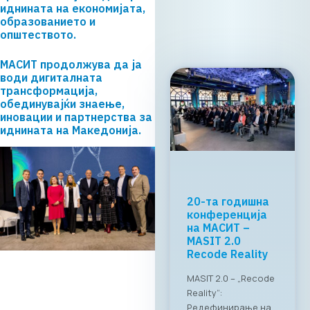
иднината на економијата,
Прочитај
образованието и
повеќе
општеството.
МАСИТ продолжува да ја
води дигиталната
трансформација,
обединувајќи знаење,
иновации и партнерства за
иднината на Македонија.