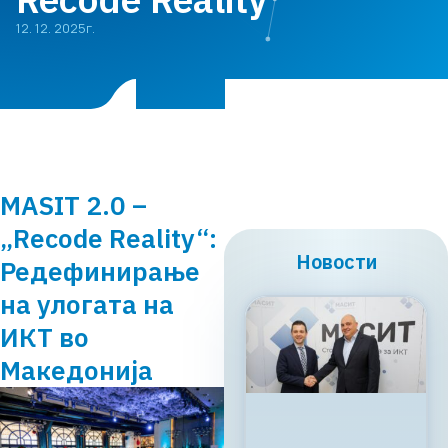
12. 12. 2025г.
MASIT 2.0 –
„Recode Reality“:
Новости
Редефинирање
на улогата на
ИКТ во
Македонија