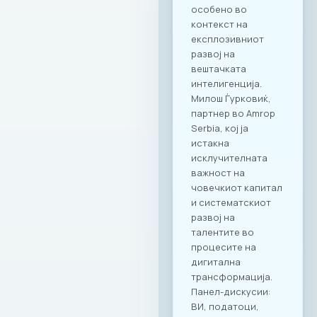
потребите на
современиот ИКТ
сектор. Оваа
програма ги
опфаќа сите
компании кои се
членки на МАСИТ и
вработените во
компаните. Поглед
кон иднината:
Креирање
додадена
вредност Настанот
„CONNECT & TASTE“
е само почеток на
низата активности
кои имаат за цел
да ја зајакнат ИКТ
заедницата преку
квалитетно
вмрежување.