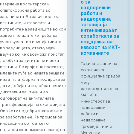
започнува во
извршена волонтерска и
Скопје: Digital
општокорисна работа во
Bridge &
заедницата. Во зависност од
Business ICT
вештините, интересите и
Forum 2026 –
потребите на заедниците во кои
04.06.2026
живеат, младите ќе треба да
За првпат се
учествуваат во иницијативите
создава
во заедницата, стекнувајќи
организирана
ваучер кој ќе овозможи пристап
business bridge
до обука за дигитални и меки
платформа помеѓу
вештини. До крајот на проектот,
македонскиот и
младите луѓе во нашата земја ќе
грчкиот ИКТ
имаат платформа и поддршка за
сектор. На 4 јуни
да ги добијат и подобрат своите
2026 година во
дигитални вештини и да
Скопје,
одговорат на дигиталната
Стопанската
трансформација на економијата.
комора за
Ова ќе ги подобри можностите
информатички и
за вработување, ќе промовира
телекомуникациск
иновации и со тоа ќе го
и технологии
поддржи економскиот развој на