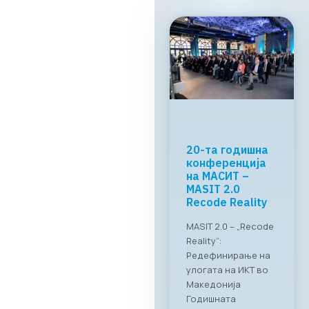
МАСИТ и
RAGUSA Group:
„CONNECT &
TASTE“
Успешно
реализиран
„CONNECT & TASTE“:
Нови стандарди за
деловно
вмрежување на ИКТ
секторот Во