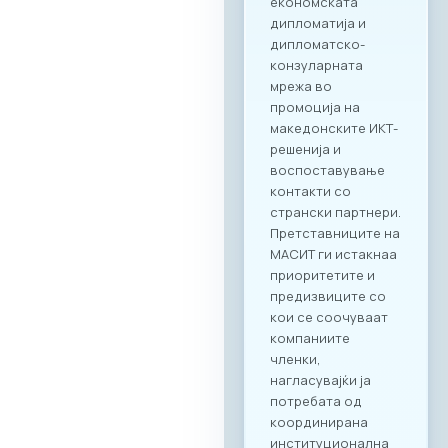
стручни
презентации за
состојбите во ИКТ
секторите во
двете земји,
пленарен преглед
на процесите на
дигитализација во
клучните
индустрии, како и
сесии за однапред
закажани B2B
состаноци.
Целосната агенда
за настанот е
достапна на
следниот линк:
Превземи PDF
Агенда
Регистрација и
Matchmaking