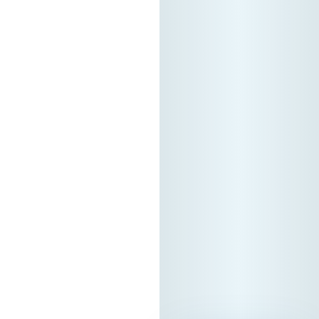
долгорочна
економска
синергија,
докажувајќи дека
вистинската
регионална tech
соработка
започнува токму
тука. Форумот е
поддржан од
Стопанска Банка
АД Скопје
Локација: Хотел
Holiday Inn Скопје
Ве очекуваме!
13. 05. 2026г.
Прочитај
повеќе