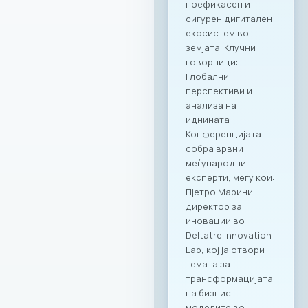
партнерство и
придобивките од
специјално
креираната
програма важат за
сите капацитети во
рамките на Ragusa
Group,
овозможувајќи им
на членките избор
на соодветен
амбиент за секоја
пригода: PARK by
RAGUSA GROUP – за
престижни настани
во срцето на
Градскиот парк;
RAGUSA 360 – за
ексклузивни
корпоративни
прослави со