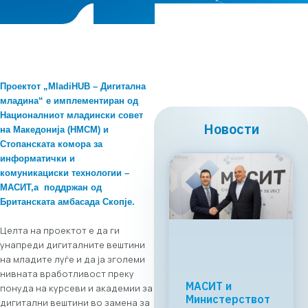
Проектот
„
MladiHUB – Дигитална
младина
“
е имплементиран од
Националниот младински совет
Новости
на Македонија (НМСМ) и
Стопанската комора за
информатички и
комуникациски технологии –
МАСИТ,
а
поддржан од
Британската амбасада Скопје.
Целта на проектот е да ги
унапреди дигиталните вештини
на младите луѓе и да ја зголеми
нивната вработливост преку
Регионалната
понуда на курсеви и академии за
tech соработка
дигитални вештини во замена за