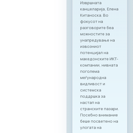
нови пазари и
воспоставување
директни
партнерства
помеѓу компаниите
од двете земји.
Програма на
настанот Настанот
ќе биде отворен со
обраќања на
високо
министерско и
амбасадорско
ниво, по што ќе
следува свечено
потпишување на
Меморандум за
соработка помеѓу
МАСИТ и SETPE.
Програмата
предвидува