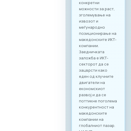
сектор, туку и
меѓусекторско
поврзување. Покрај
ИКТ секторот, на
настанот се
очекува присуство
на компании од
различни
индустрии, со што
се отвора широк
простор за
дигитализација на
бизнис процесите
и директни средби
помеѓу домашните
ИКТ добавувачи и
потенцијални
клиенти од други
стопански гранки.
Преку наменската
B2B платформа,