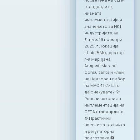
Претседателот на
МАСИТ, Јордан
Димитровски, ја
потпиша
Декларацијата за
партнерство и
акција: „Заедничка
посветеност за
формализирање на
неформалната
економија во РСМ“.
Потпишувањето
беше дел од
годишната
конференција на
Министерството за
финансии, која
оваа година се
одржа под
насловот:
„Формализирање