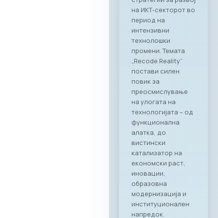
партнерства и
истражување на
можности за
соработка во
опуштена, но
професионална
атмосфера.
Синергија помеѓу
технологијата и
врвното
угостителство
Главниот фокус на
„CONNECT & TASTE“
беше потврдување
на стратешкото
партнерство
помеѓу МАСИТ и
Ragusa Group.
Преку овој настан,
членките на
комората имаа
единствена