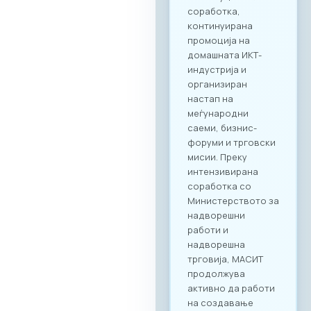
Учеството на
„Digital Bridge &
Business ICT Forum
2026“ нуди
стратешка можност
за македонските
компании да
остварат директен
контакт со повеќе
од 20 реномирани
грчки ИКТ компании
кои доаѓаат во
Скопје со цел
воспоставување
конкретна деловна
соработка.
Форумот е
конципиран да
поттикне не само
соработка во
рамки на
технолошкиот