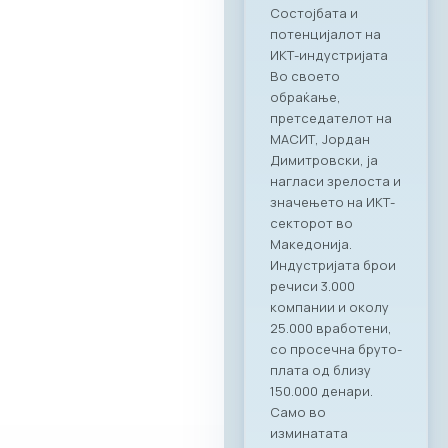
можност одблиску
да се запознаат со
капацитетите и
професионалност
а на Ragusa Group –
лидер во областа
на организација на
корпоративни
настани и
гостопримство.
„Овој настан
потврди дека
најдобрите идеи и
стратешки
партнерства се
создаваат кога
професионалност
а се среќава со
вистинските
соработници. Со
Ragusa Group како