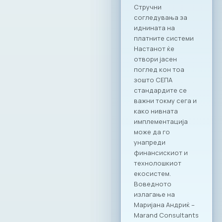
на неформалната
економија: Преку
соработка до
успех“.
Дигитализацијата
како одговор на
неформалната
економија
Учеството на
МАСИТ на оваа
конференција ја
нагласува
неопходноста од
ИКТ секторот како
примарен партнер
во процесите на
реформирање на
економскиот
систем. Како
претставници на
најдинамичната