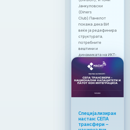
дружење во
Македонија.
19. 03. 2026г.
Прочитај
повеќе
МАСИТ со
клучна
поддршка за
формализација