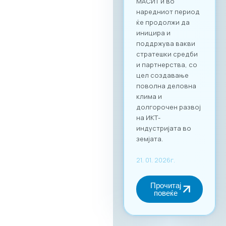
сите учесници ќе
можат ефикасно да
го менаџираат
своето време и да
реализираат
однапред
закажани
состаноци со
точно дефинирани
деловни цели, како
за регионална
експанзија, така и
за внатрешна
дигитална
трансформација.
За учество на
форумот и
максимално
искористување на
потенцијалот за
вмрежување,