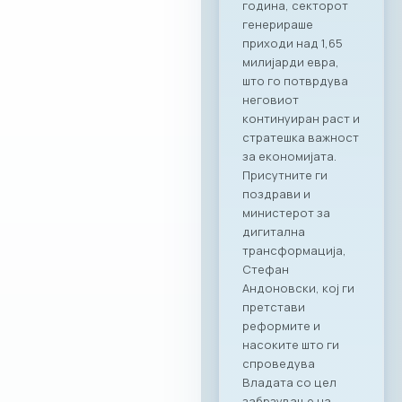
наш патрон
партнер, членките
на МАСИТ добиваат
моќен сојузник кој
гарантира
беспрекорна
организација и
поддршка за сите
идни корпоративни
активности,“ велат
од комората. „Ни
претставува
особена чест што
го одбележуваме
почетокот на ова
стратешко
партнерство со
МАСИТ. Веруваме
дека оваа
соработка ќе
донесе нови