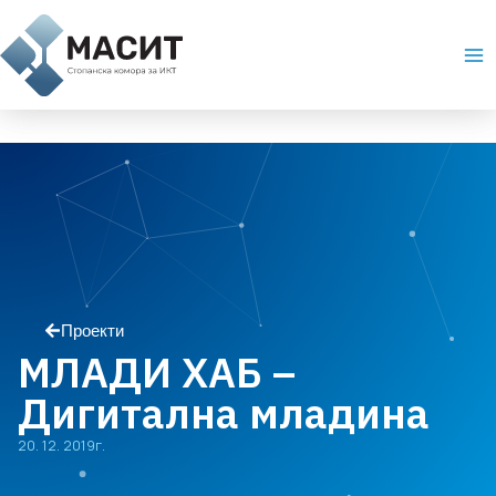
Skip
Ma
to
Me
content
Проекти
МЛАДИ ХАБ –
Дигитална младина
20. 12. 2019г.