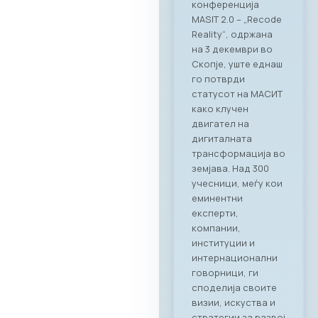
прекрасниот
амбиент на
ресторанот PARK by
RAGUSA,
Стопанската
комора за ИКТ –
МАСИТ, заедно со
својот патрон
партнер RAGUSA
GROUP, го
реализираа првиот
деловен бранч под
името „CONNECT &
TASTE“. Настанот
послужи како
платформа за
директно
поврзување на
лидерите од ИКТ
индустријата со
цел градење нови