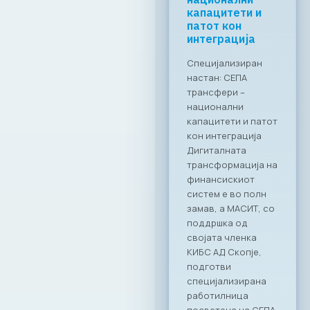
на економијата
преку
дигитални
решенија
Заедничка
посветеност за
формализирање на
неформалната
економија во РСМ
Стопанската
комора за
информатички и
комуникациски
технологии –
МАСИТ, се
приклучи кон
националната
иницијатива за
намалување на
неформалната
економија.