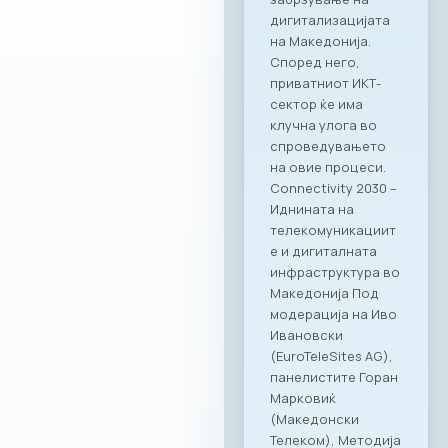
можности и
вистинска
додадена
вредност за
компаниите
членки. Како
патрон партнер, за
заедницата на
МАСИТ
подготвивме
специјална
програма со
ексклузивни
бенефити која ќе
биде достапна во
сите наши локации
– PARK by Ragusa,
RAGUSA 360, Ragusa
919 и Kinder PARK.
Нашата цел е да
понудиме врвно
искуство и