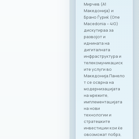
поддршка како за
компаниите, така и
за сите нивни
вработени,
поставувајќи нови
стандарди во
корпоративното
дружење.“ – изјави
Ирена Голомеиќ,
Директор на
продажба, RAGUSA
Group Сеопфатно
партнерство со
целото портфолио
на Ragusa Group
Она што ја прави
оваа соработка
посебна е
нејзиниот широк
опсег.
Стратешкото