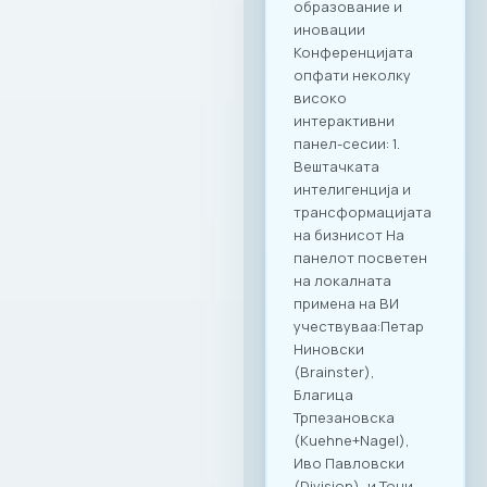
Комбинацијата на
врвна
гастрономија и
деловна дискусија
се покажа како
вистински модел
за поттикнување
на дијалог и
иновации во
секторот. МАСИТ
продолжува
посветено да
гради мостови и да
создава вредност
за своите членки,
поставувајќи нови,
повисоки
стандарди за
корпоративна
култура и
професионално