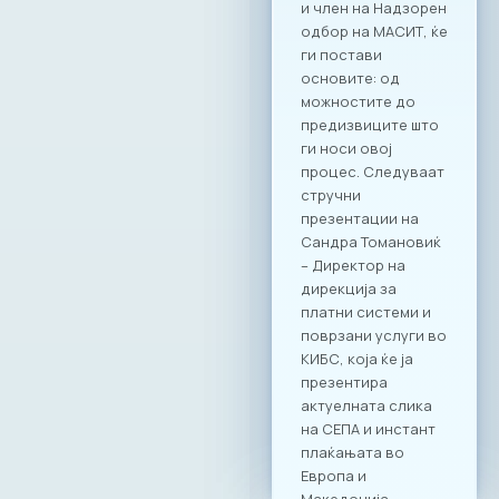
индустрија, МАСИТ
цврсто стои на
ставот дека
технологијата е
најефикасната
алатка за
воспоставување
на ред,
транспарентност и
фер конкуренција
на пазарот.
Официјализирањет
о на оваа
соработка преку
Декларацијата е
потврда за
заложбите на ИКТ
заедницата за
системски промени
кои ќе ги
трансформираат
неформалните