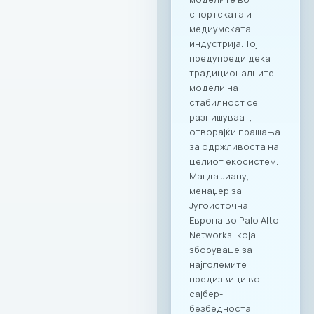
панорамски
поглед; RAGUSA 919
– за автентични
деловни ручеци и
настани; KINDER
PARK – идеално
место за семејни и
тимски дружења со
најмладите.
Ексклузивни
привилегии за
компаниите и
вработените
Заедницата на
МАСИТ добива
пристап до
ексклузивни
бенефити и
повластени услови
кои се внимателно
дизајнирани да
одговорат на