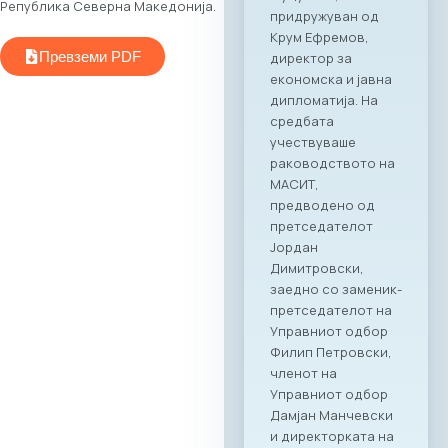
МАСИТ, во
Република Северна Македонија.
соработка со
грчката
Превземи PDF
асоцијација на ИКТ
компании SETPE, го
најавуваат
одржувањето на
првиот
македонско-грчки
„Digital Bridge &
Business ICT Forum“.
Овој форум
претставува прва
организирана
„business bridge“
платформа помеѓу
македонскиот и
грчкиот ИКТ
сектор, со цел
поттикнување на
регионалниот
раст, отворање