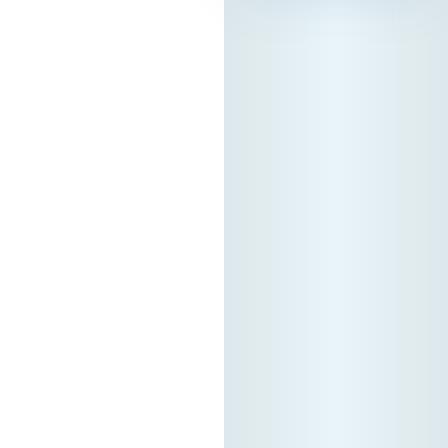
задолжителна е
регистрација преку
нашата официјална
платформа. Ова е
единствениот
начин за да
станете дел од B2B
заедницата и да ги
закажете вашите
состаноци. Зошто
да се
регистрирате?
Бидете видливи:
Вашата
регистрација на
платформата е
вашиот „дигитален
штанд“ – грчките
компании тука го
бараат својот
следен партнер.
Осигурајте ги