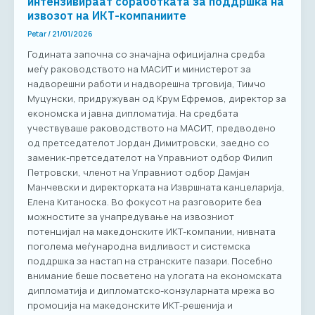
интензивираат соработката за поддршка на
извозот на ИКТ-компаниите
Petar
/
21/01/2026
Годината започна со значајна официјална средба
меѓу раководството на МАСИТ и министерот за
надворешни работи и надворешна трговија, Тимчо
Муцунски, придружуван од Крум Ефремов, директор за
економска и јавна дипломатија. На средбата
учествуваше раководството на МАСИТ, предводено
од претседателот Јордан Димитровски, заедно со
заменик-претседателот на Управниот одбор Филип
Петровски, членот на Управниот одбор Дамјан
Манчевски и директорката на Извршната канцеларија,
Елена Китаноска. Во фокусот на разговорите беа
можностите за унапредување на извозниот
потенцијал на македонските ИКТ-компании, нивната
поголема меѓународна видливост и системска
поддршка за настап на странските пазари. Посебно
внимание беше посветено на улогата на економската
дипломатија и дипломатско-конзуларната мрежа во
промоција на македонските ИКТ-решенија и