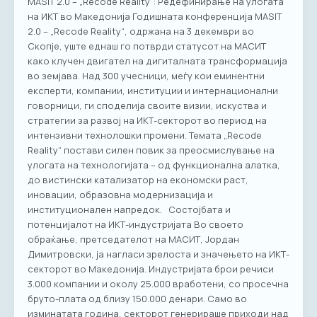
MASIT 2.0 – „Recode Reality“: Редефинирање на улогата
на ИКТ во Македонија Годишната конференција MASIT
2.0 – „Recode Reality“, одржана на 3 декември во
Скопје, уште еднаш го потврди статусот на МАСИТ
како клучен двигател на дигиталната трансформација
во земјава. Над 300 учесници, меѓу кои еминентни
експерти, компании, институции и интернационални
говорници, ги споделија своите визии, искуства и
стратегии за развој на ИКТ-секторот во период на
интензивни технолошки промени. Темата „Recode
Reality“ постави силен повик за преосмислување на
улогата на технологијата – од функционална алатка,
до вистински катализатор на економски раст,
иновации, образовна модернизација и
институционален напредок. Состојбата и
потенцијалот на ИКТ-индустријата Во своето
обраќање, претседателот на МАСИТ, Јордан
Димитровски, ја нагласи зрелоста и значењето на ИКТ-
секторот во Македонија. Индустријата брои речиси
3.000 компании и околу 25.000 вработени, со просечна
бруто-плата од близу 150.000 денари. Само во
изминатата година, секторот генерираше приходи над