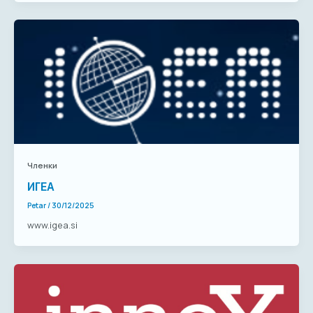
Членки
ИГЕА
Petar
/
30/12/2025
www.igea.si