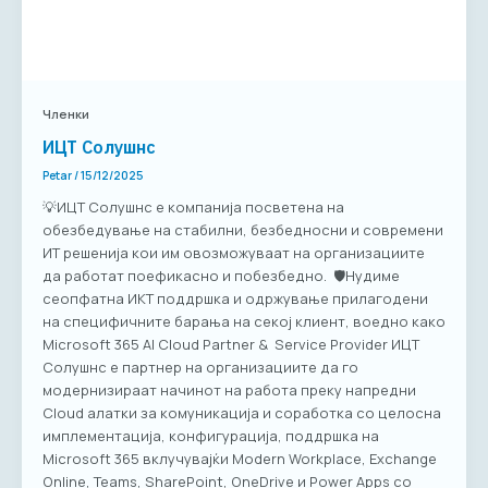
Членки
ИЦТ Солушнс
Petar
/
15/12/2025
💡ИЦТ Солушнс е компанија посветена на
обезбедување на стабилни, безбедносни и современи
ИТ решенија кои им овозможуваат на организациите
да работат поефикасно и побезбедно. 🛡️Нудиме
сеопфатна ИКТ поддршка и одржување прилагодени
на специфичните барања на секој клиент, воедно како
Microsoft 365 AI Cloud Partner & Service Provider ИЦТ
Солушнс е партнер на организациите да го
модернизираат начинот на работа преку напредни
Cloud алатки за комуникација и соработка со целосна
имплементација, конфигурација, поддршка на
Microsoft 365 вклучувајќи Modern Workplace, Exchange
Online, Teams, SharePoint, OneDrive и Power Apps со