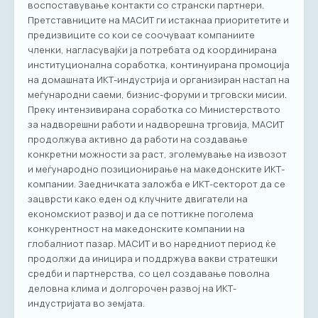
воспоставување контакти со странски партнери.
Претставниците на МАСИТ ги истакнаа приоритетите и
предизвиците со кои се соочуваат компаниите
членки, нагласувајќи ја потребата од координирана
институционална соработка, континуирана промоција
на домашната ИКТ-индустрија и организиран настап на
меѓународни саеми, бизнис-форуми и трговски мисии.
Преку интензивирана соработка со Министерството
за надворешни работи и надворешна трговија, МАСИТ
продолжува активно да работи на создавање
конкретни можности за раст, зголемување на извозот
и меѓународно позиционирање на македонските ИКТ-
компании. Заедничката заложба е ИКТ-секторот да се
зацврсти како еден од клучните двигатели на
економскиот развој и да се поттикне поголема
конкурентност на македонските компании на
глобалниот пазар. МАСИТ и во наредниот период ќе
продолжи да иницира и поддржува вакви стратешки
средби и партнерства, со цел создавање поволна
деловна клима и долгорочен развој на ИКТ-
индустријата во земјата.