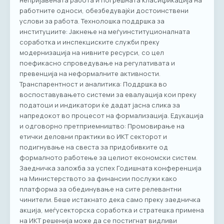
непријавената работа и погрешната класификација на
работните односи, обезбедувајќи достоинствени
услови за работа. Технолошка поддршка за
институциите: Јакнење на меѓуинституционалната
соработка и инспекциските служби преку
модернизација на нивните ресурси, со цел
поефикасно спроведување на регулативата и
превенција на неформалните активности.
Транспарентност и аналитика: Поддршка во
воспоставувањето системи за евалуација кои преку
податоци и индикатори ќе дадат јасна слика за
напредокот во процесот на формализација. Едукација
и одговорно претприемништво: Промовирање на
етички деловни практики во ИКТ секторот и
подигнување на свеста за придобивките од
формалното работење за целиот економски систем.
Заедничка заложба за успех Годишната конференција
на Министерството за финансии послужи како
платформа за обединување на сите релевантни
чинители. Беше истакнато дека само преку заедничка
акција, меѓусекторска соработка и стратешка примена
на ИКТ решенија може да се постигнат видливи