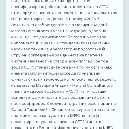
својата членка КИБС АД Скопје, подготви
специјализирана работилница посветена на СЕПА
стандардите, нивната имплементација и значењето за
ИКТ индустријата. 📅 Датум: 19 ноември 2025📍
Локација: itLabs🎙️ Модератор: г-а Маријана Андриќ,
Marand Consultants и член на Надзорен одбор на
МАСИТ 👉 Што да очекувате? 💡 Реални чекори за
имплементација на СЕПА стандардите ⚙️ Практични
насоки за техничка и регулаторна подготовка 🏦
Стручни согледувања за иднината на платните
системи Настанот ќе отвори јасен поглед кон тоа
зошто СЕПА стандардите се важни токму сега и како
нивната имплементација може да го унапреди
финансискиот и технолошкиот екосистем. Воведното
излагање на Маријана Андриќ – Marand Consultants и
член на Надзорен одбор на МАСИТ, ќе ги постави
основите: од можностите до предизвиците што ги
носи овој процес. Следуваат стручни презентации на
Сандра Томановиќ – Директор на дирекција за платни
системи и поврзани услуги во КИБС, која ќе ја
презентира актуелната слика на СЕПА и инстант
плаќањата во Европа и Македонија, улогата на КИБС