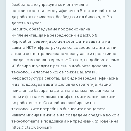
безбедносно управување и оптимална
поставеност овозможувајќи им на Вашите вработени
да работат ефикасно, безбедно и од било каде. Во
делот на Cyber
Security, oбезбедуваме професионална
имплементација на безбедносни и Backup &
Replication решенија со цел сеопфатна заштита на
вашата ИKТ инфраструктура од современи дигитални
закани со централизирано управување и проактивно
следење во реално време. 📈Со нас, не добивате само
ИТ базирани услуги и решенија добивате доверлив
технолошки партнер кој се грижи Вашата ИКТ
инфраструктура секогаш да биде безбедна, ефикасна
и да поддржува вашата деловна стратегија. Нашиот
пристап се базира на детална анализа, дефинирани
цели и фазна имплементација со минимални прекини
во работењето. Со длабоко разбирање на
технолошките потреби на бизнисите процесите,
нашата мисија и визија е да создадеме средина во која
технологијата е поддршка а не предизвик. 🌐 Повеќе на:
https://ictsolutions.mk