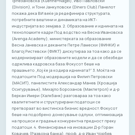
Трпезановска (Kuehne+Nagel), Иво Павловски
(Division), и Тони Јанкуловски (Diners Club).Панелот
покажа дека ВИ веќе ја редефинира структурата,
потребните вештини и динамиката на ИКТ-
индустријата во земјава. 2. Образование и иднината на
технолошките кадри Под водство на Весна Ивановска
(Avenga Academy), министерката за образование
Весна Јаневска и деканите Петре Ламески (ФИНКИ) и
Благој Ристевски (ФИКТ) дискутираа за тоа како да се
модернизираат образовните модели и да се обезбеди
одржлива кадровска база.Фокусот беше на
прашањето „Кој ќе ја кодира иднината?“ 3. Моќта на
податоците Под модерација на Филип Петровски
(МАСИТ), панелистите Александар Манев (Кроација
Осигурување), Михајло Борозанов (Макпетрол) и д-р
Беркан Имери (Халкбанк) разговараа за тоа како
квалитетните и структурирани податоци се
претвораат во вистинска бизнис вредност.Фокусот
беше на подобрено донесување одлуки, оптимизација
на процеси и градење конкурентна предност преку
податоци. 4. Финансирање на иновации Д-р Горан
Ковачев (Развојна банка), проф. д-р Иван Чорбев