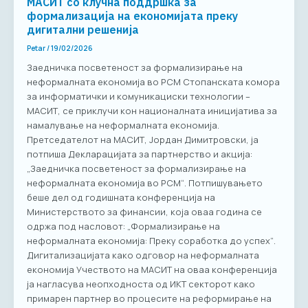
МАСИТ со клучна поддршка за
формализација на економијата преку
дигитални решенија
Petar
/
19/02/2026
Заедничка посветеност за формализирање на
неформалната економија во РСМ Стопанската комора
за информатички и комуникациски технологии –
МАСИТ, се приклучи кон националната иницијатива за
намалување на неформалната економија.
Претседателот на МАСИТ, Јордан Димитровски, ја
потпиша Декларацијата за партнерство и акција:
„Заедничка посветеност за формализирање на
неформалната економија во РСМ“. Потпишувањето
беше дел од годишната конференција на
Министерството за финансии, која оваа година се
одржа под насловот: „Формализирање на
неформалната економија: Преку соработка до успех“.
Дигитализацијата како одговор на неформалната
економија Учеството на МАСИТ на оваа конференција
ја нагласува неопходноста од ИКТ секторот како
примарен партнер во процесите на реформирање на