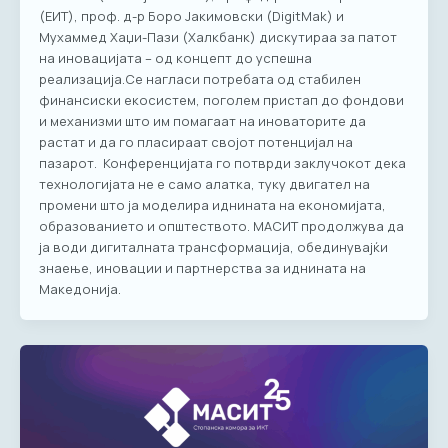
(ЕИТ), проф. д-р Боро Јакимовски (DigitMak) и
Мухаммед Хаџи-Пази (Халкбанк) дискутираа за патот
на иновацијата – од концепт до успешна
реализација.Се нагласи потребата од стабилен
финансиски екосистем, поголем пристап до фондови
и механизми што им помагаат на иноваторите да
растат и да го пласираат својот потенцијал на
пазарот. Конференцијата го потврди заклучокот дека
технологијата не е само алатка, туку двигател на
промени што ја моделира иднината на економијата,
образованието и општеството. МАСИТ продолжува да
ја води дигиталната трансформација, обединувајќи
знаење, иновации и партнерства за иднината на
Македонија.