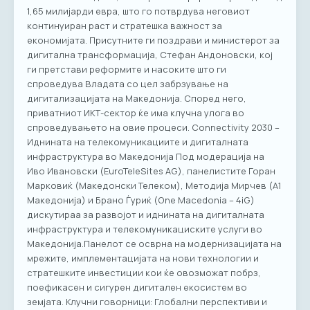
1,65 милијарди евра, што го потврдува неговиот
континуиран раст и стратешка важност за
економијата. Присутните ги поздрави и министерот за
дигитална трансформација, Стефан Андоновски, кој
ги претстави реформите и насоките што ги
спроведува Владата со цел забрзување на
дигитализацијата на Македонија. Според него,
приватниот ИКТ-сектор ќе има клучна улога во
спроведувањето на овие процеси. Connectivity 2030 –
Иднината на телекомуникациите и дигиталната
инфраструктура во Македонија Под модерација на
Иво Ивановски (EuroTeleSites AG), панелистите Горан
Марковиќ (Македонски Телеком), Методија Мирчев (A1
Македонија) и Брано Ѓуриќ (One Macedonia – 4iG)
дискутираа за развојот и иднината на дигиталната
инфраструктура и телекомуникациските услуги во
Македонија.Панелот се осврна на модернизацијата на
мрежите, имплементацијата на нови технологии и
стратешките инвестиции кои ќе овозможат побрз,
поефикасен и сигурен дигитален екосистем во
земјата. Клучни говорници: Глобални перспективи и