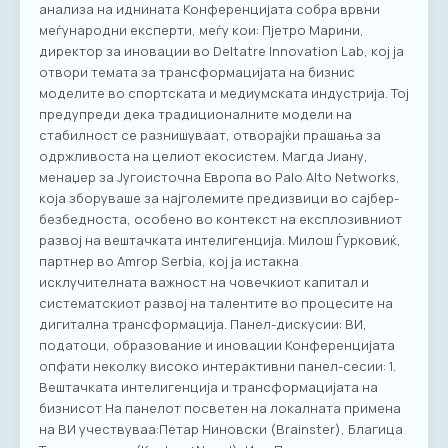
анализа на иднината Конференцијата собра врвни
меѓународни експерти, меѓу кои: Пјетро Марини,
директор за иновации во Deltatre Innovation Lab, кој ја
отвори темата за трансформацијата на бизнис
моделите во спортската и медиумската индустрија. Тој
предупреди дека традиционалните модели на
стабилност се разнишуваат, отворајќи прашања за
одржливоста на целиот екосистем. Магда Јиану,
менаџер за Југоисточна Европа во Palo Alto Networks,
која зборуваше за најголемите предизвици во сајбер-
безбедноста, особено во контекст на експлозивниот
развој на вештачката интелигенција. Милош Ѓурковиќ,
партнер во Amrop Serbia, кој ја истакна
исклучителната важност на човечкиот капитал и
систематскиот развој на талентите во процесите на
дигитална трансформација. Панел-дискусии: ВИ,
податоци, образование и иновации Конференцијата
опфати неколку високо интерактивни панел-сесии: 1.
Вештачката интелигенција и трансформацијата на
бизнисот На панелот посветен на локалната примена
на ВИ учествуваа:Петар Ниновски (Brainster), Благица