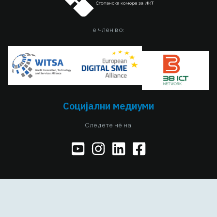
е член во:
Социјални медиуми
Следете нè на:
Copyright © 2026 MASIT, All Rights Reserved. Designed and
developed by
Avenga Design Academy