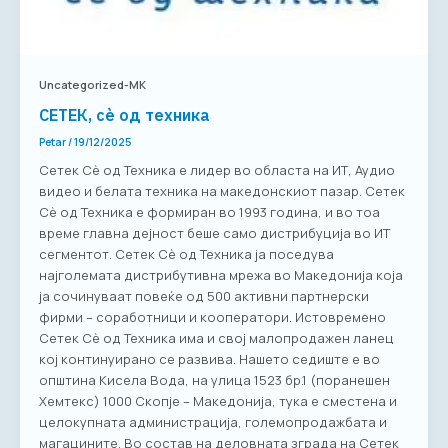
Uncategorized-MK
СЕТЕК, сè од техника
Petar
/
19/12/2025
Сетек Сè од Техника е лидер во областа на ИТ, Аудио
видео и белата техника на македонскиот пазар. Сетек
Сè од Техника е формиран во 1993 година, и во тоа
време главна дејност беше само дистрибуција во ИТ
сегментот. Сетек Сè од Техника ја поседува
најголемата дистрибутивна мрежа во Македонија која
ја сочинуваат повеќе од 500 активни партнерски
фирми – соработници и кооператори. Истовремено
Сетек Сè од Техника има и свој малопродажен ланец
кој континуирано се развива. Нашето седиште е во
општина Кисела Вода, на улица 1523 бр.1 (поранешен
Хемтекс) 1000 Скопје – Македонија, тука е сместена и
целокупната администрација, големопродажбата и
магацините. Во состав на деловната зграда на Сетек