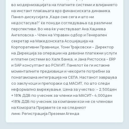
во модернизацијата на платните системи и влијанието
на инстант плаќањата врз финансиската динамика.
Панел-дискусијата „Каде сме сега и што ни
недостасува?“ ќе понуди согледувања од различни
перспективи. Во неа ќе учествуваат Ана Хаџиева
Ангеловска – Член на Управен одбор и Генерален
секретар на Македонската Асоцијација на
Корпоративни Правници, Тони Трајковски – Директор
на Дирекција за операции на девизни платежни услуги
и платни системи во Халк Банка, и Јана Ристоска – ERP
и SAP консултант во РСМ ИТ. Панелот ќе ги истакне
моменталните предизвици и чекорите потребни за
понатамошна интеграција на СЕПА. Настанот завршува
со заклучоци и препораки од МАСИТ, по што следи
неформално вмрежување. Цена за учество: – 2,500ден
+ 18% ДДВ по учесник за членки на МАСИТ– 4,000ден
+18% ДДВ по учесник за компании кои не се членови
на Комората Пријавете се на следниот
линк: Регистрација Преземи Агенда