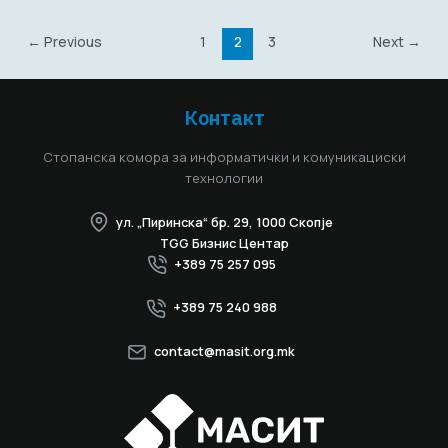
←
Previous
1
2
3
Next
→
Контакт
Стопанска комора за информатички и комуникациски
технологии
ул. „Пиринска“ бр. 29, 1000 Скопје
TGG Бизнис Центар
+389 75 257 095
+389 75 240 988
contact@masit.org.mk