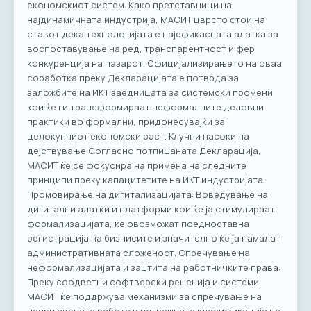
економскиот систем. Како претставници на
најдинамичната индустрија, МАСИТ цврсто стои на
ставот дека технологијата е најефикасната алатка за
воспоставување на ред, транспарентност и фер
конкуренција на пазарот. Официјализирањето на оваа
соработка преку Декларацијата е потврда за
заложбите на ИКТ заедницата за системски промени
кои ќе ги трансформираат неформалните деловни
практики во формални, придонесувајќи за
целокупниот економски раст. Клучни насоки на
дејствување Согласно потпишаната Декларација,
МАСИТ ќе се фокусира на примена на следните
принципи преку капацитетите на ИКТ индустријата:
Промовирање на дигитализацијата: Воведување на
дигитални алатки и платформи кои ќе ја стимулираат
формализацијата, ќе овозможат поедноставна
регистрација на бизнисите и значително ќе ја намалат
административната сложеност. Спречување на
неформализацијата и заштита на работничките права:
Преку соодветни софтверски решенија и системи,
МАСИТ ќе поддржува механизми за спречување на