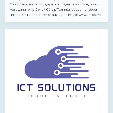
Сè од Техника, во подрумскиот дел се наоѓа еден од
магацините на Сетек Сè од Техника, уреден според
највисоките европски стандарди. https://www.setec.mk/